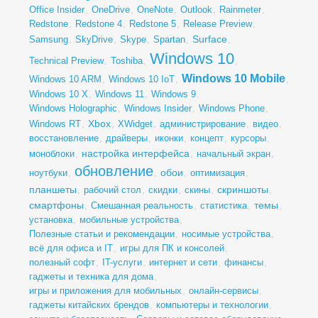
Office Insider
,
OneDrive
,
OneNote
,
Outlook
,
Rainmeter
,
Redstone
,
Redstone 4
,
Redstone 5
,
Release Preview
,
Surface
Samsung
,
SkyDrive
,
Skype
,
Spartan
,
,
Windows 10
Technical Preview
,
Toshiba
,
,
Windows 10 Mobile
Windows 10 ARM
,
Windows 10 IoT
,
,
Windows 10 X
,
Windows 11
,
Windows 9
,
Windows Holographic
,
Windows Insider
,
Windows Phone
,
Xbox
Windows RT
,
,
XWidget
,
администрирование
,
видео
,
восстановление
,
драйверы
,
иконки
,
концепт
,
курсоры
,
настройка интерфейса
моноблоки
,
,
начальный экран
,
обновление
обои
ноутбуки
,
,
,
оптимизация
,
планшеты
скриншоты
,
рабочий стол
,
скидки
,
скины
,
,
смартфоны
темы
,
Смешанная реальность
,
статистика
,
,
установка
,
мобильные устройства
,
Полезные статьи и рекомендации
,
носимые устройства
,
всё для офиса и IT
,
игры для ПК и консолей
,
полезный софт
,
IT-услуги
,
интернет и сети
,
финансы
,
гаджеты и техника для дома
,
игры и приложения для мобильных
,
онлайн-сервисы
,
гаджеты китайских брендов
,
компьютеры и технологии
,