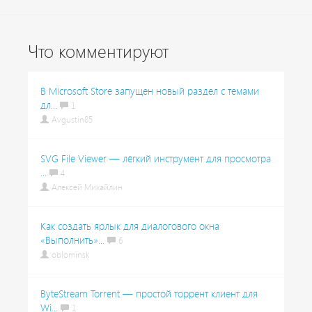
Что комментируют
В Microsoft Store запущен новый раздел с темами
дл...
1
Avgustin85
SVG File Viewer — лёгкий инструмент для просмотра
...
4
Алексей Михайлин
Как создать ярлык для диалогового окна
«Выполнить»...
6
oblominsk
ByteStream Torrent — простой торрент клиент для
Wi...
1