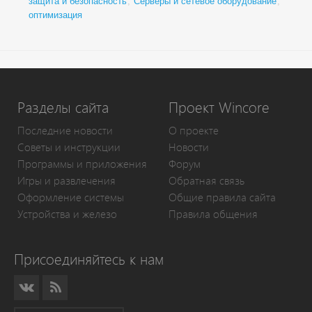
защита и безопасность
,
Серверы и сетевое оборудование
,
оптимизация
Разделы сайта
Проект Wincore
Последние новости
О проекте
Советы и инструкции
Новости
Программы и приложения
Форум
Игры и развлечения
Обратная связь
Оформление системы
Общие правила сайта
Устройства и железо
Правила общения
Присоединяйтесь к нам