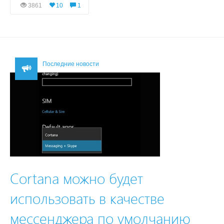
3861
10
1
Последние новости
Cortana можно будет
использовать в качестве
мессенджера по умолчанию