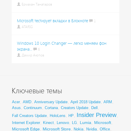
Ермахан Танатаров
Microsoft тестирует вкладки в Блокноте
1
ATARIG
Windows 10 Login Changer — легко меняем фон
экрана...
6
Дамир Аюпов
Ключевые темы
Acer
,
AMD
,
Anniversary Update
,
April 2018 Update
,
ARM
,
Asus
,
Continuum
,
Cortana
,
Creators Update
,
Dell
,
Insider Preview
Fall Creators Update
,
HoloLens
,
HP
,
,
Lumia
Microsoft
Internet Explorer
,
Kinect
,
Lenovo
,
LG
,
,
,
Microsoft Edge
Microsoft Store
,
,
Nokia
,
Nvidia
,
Office
,