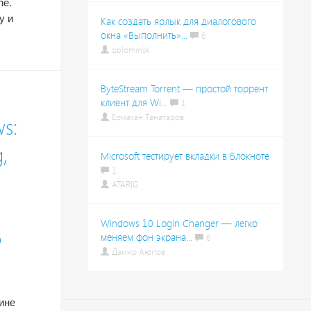
ne.
у и
Как создать ярлык для диалогового
окна «Выполнить»...
6
oblominsk
ByteStream Torrent — простой торрент
клиент для Wi...
1
Ермахан Танатаров
s:
,
Microsoft тестирует вкладки в Блокноте
1
ATARIG
Windows 10 Login Changer — легко
о
меняем фон экрана...
6
Дамир Аюпов
ине