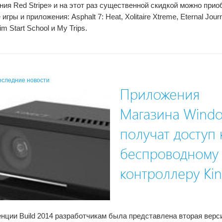
ия Red Stripe» и на этот раз существенной скидкой можно прио
гры и приложения: Asphalt 7: Heat, Xolitaire Xtreme, Eternal Jour
im Start School и My Trips.
оследние новости
Приложения
Магазина Wind
получат доступ 
беспроводному
контроллеру Kin
нции Build 2014 разработчикам была представлена вторая верс