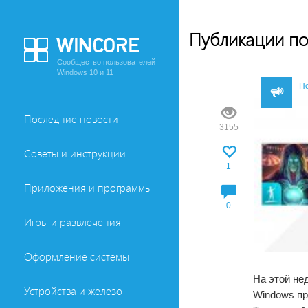
Публикации по
Сообщество пользователей
Windows 10 и 11
П
Последние новости
3155
Советы и инструкции
1
Приложения и программы
0
Игры и развлечения
Оформление системы
На этой не
Устройства и железо
Windows пр