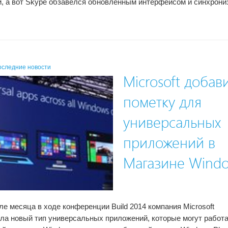
, а вот Skype обзавёлся обновлённым интерфейсом и синхрони
.
оследние новости
Microsoft добав
пометку для
универсальных
приложений в
Магазине Wind
ле месяца в ходе конференции Build 2014 компания Microsoft
ла новый тип универсальных приложений, которые могут работа