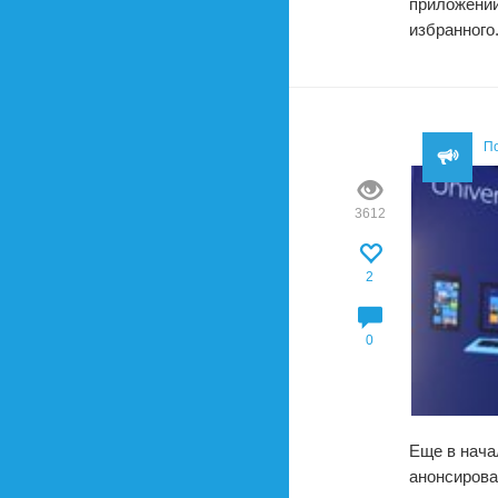
приложений
избранного
П
3612
2
0
Еще в нача
анонсирова