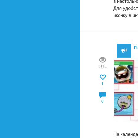
в настольн
Для удобст
иконку в и
П
3111
1
0
На календа