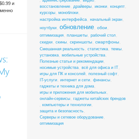
,
администрирование
,
видео
,
0.99 и
восстановление
,
драйверы
,
иконки
,
концепт
,
именно
курсоры
,
моноблоки
,
настройка интерфейса
,
начальный экран
,
обновление
обои
ноутбуки
,
,
,
планшеты
оптимизация
,
,
рабочий стол
,
скриншоты
смартфоны
скидки
,
скины
,
,
,
темы
Смешанная реальность
,
статистика
,
,
установка
,
мобильные устройства
,
s:
Полезные статьи и рекомендации
,
носимые устройства
,
всё для офиса и IT
,
 My
игры для ПК и консолей
,
полезный софт
,
IT-услуги
,
интернет и сети
,
финансы
,
гаджеты и техника для дома
,
игры и приложения для мобильных
,
о
онлайн-сервисы
,
гаджеты китайских брендов
,
компьютеры и технологии
,
защита и безопасность
,
Серверы и сетевое оборудование
,
оптимизация