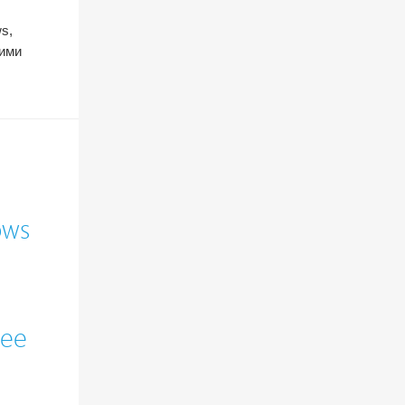
s,
кими
ows
нее