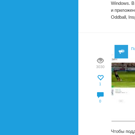
Windows. В
и приложени
Oddball, In
П
3030
1
0
Чтобы подд