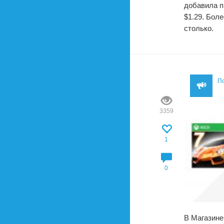
добавила п
$1.29. Бол
столько.
П
3359
1
0
В Магазине