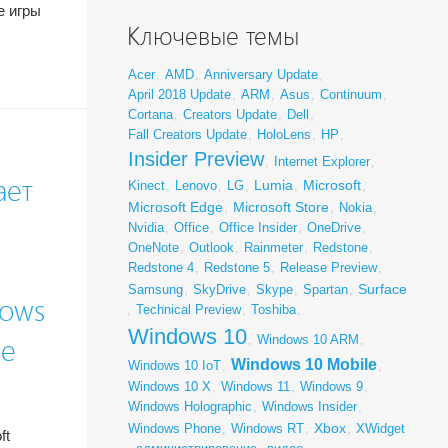
е игры
Ключевые темы
Acer
,
AMD
,
Anniversary Update
,
April 2018 Update
,
ARM
,
Asus
,
Continuum
,
Cortana
,
Creators Update
,
Dell
,
Fall Creators Update
,
HoloLens
,
HP
,
Insider Preview
,
Internet Explorer
,
ает
Lumia
Microsoft
Kinect
,
Lenovo
,
LG
,
,
,
Microsoft Edge
Microsoft Store
,
,
Nokia
,
Nvidia
,
Office
,
Office Insider
,
OneDrive
,
OneNote
,
Outlook
,
Rainmeter
,
Redstone
,
Redstone 4
,
Redstone 5
,
Release Preview
,
Surface
Samsung
,
SkyDrive
,
Skype
,
Spartan
,
dows
,
Technical Preview
,
Toshiba
,
Windows 10
,
Windows 10 ARM
,
ne
Windows 10 Mobile
Windows 10 IoT
,
,
Windows 10 X
,
Windows 11
,
Windows 9
,
Windows Holographic
,
Windows Insider
,
Xbox
Windows Phone
,
Windows RT
,
,
XWidget
ft