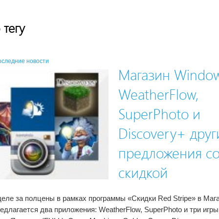
 тегу
оследние новости
Магазин Window
WeatherFlow,
SuperPhoto и
Discovery+ друг
предложения с
скидкой
деле за полцены в рамках программы «Скидки Red Stripe» в Маг
едлагается два приложения: WeatherFlow, SuperPhoto и три игры