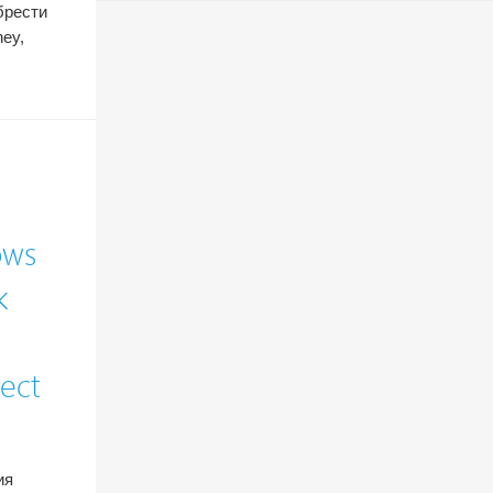
брести
ney,
ows
к
ect
ия