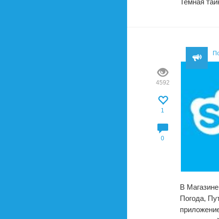
Темная тай
П
4592
1
0
В Магазине
Погода, Пу
приложение