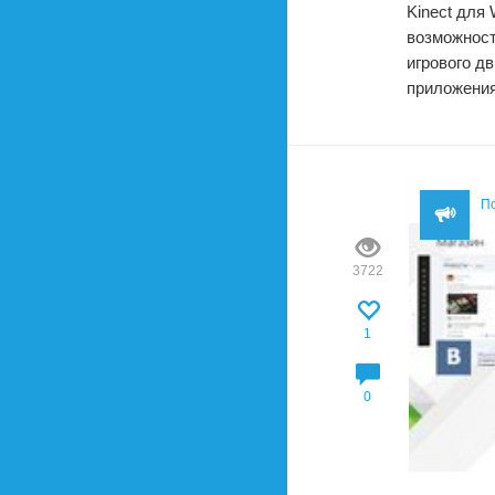
Kinect для
возможност
игрового д
приложения
П
3722
1
0