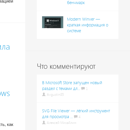
зацией
бенчмарк
Modern Winver —
краткая информация о
системе
ила
Что комментируют
В Microsoft Store запущен новый
раздел с темами дл...
1
ows
Avgustin85
SVG File Viewer — лёгкий инструмент
для просмотра ...
4
Алексей Михайлин
ть, как