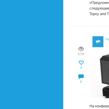
«Предложен
следующие и
Topsy and T
П
4236
3
0
На конфере