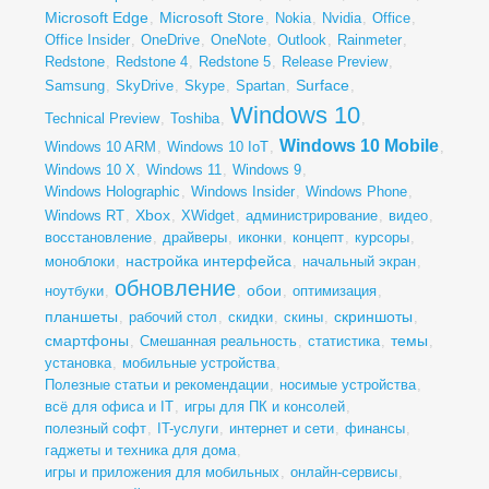
Microsoft Edge
Microsoft Store
,
,
Nokia
,
Nvidia
,
Office
,
Office Insider
,
OneDrive
,
OneNote
,
Outlook
,
Rainmeter
,
Redstone
,
Redstone 4
,
Redstone 5
,
Release Preview
,
Surface
Samsung
,
SkyDrive
,
Skype
,
Spartan
,
,
Windows 10
Technical Preview
,
Toshiba
,
,
Windows 10 Mobile
Windows 10 ARM
,
Windows 10 IoT
,
,
Windows 10 X
,
Windows 11
,
Windows 9
,
Windows Holographic
,
Windows Insider
,
Windows Phone
,
Xbox
Windows RT
,
,
XWidget
,
администрирование
,
видео
,
восстановление
,
драйверы
,
иконки
,
концепт
,
курсоры
,
настройка интерфейса
моноблоки
,
,
начальный экран
,
обновление
обои
ноутбуки
,
,
,
оптимизация
,
планшеты
скриншоты
,
рабочий стол
,
скидки
,
скины
,
,
смартфоны
темы
,
Смешанная реальность
,
статистика
,
,
установка
,
мобильные устройства
,
Полезные статьи и рекомендации
,
носимые устройства
,
всё для офиса и IT
,
игры для ПК и консолей
,
полезный софт
,
IT-услуги
,
интернет и сети
,
финансы
,
гаджеты и техника для дома
,
игры и приложения для мобильных
,
онлайн-сервисы
,