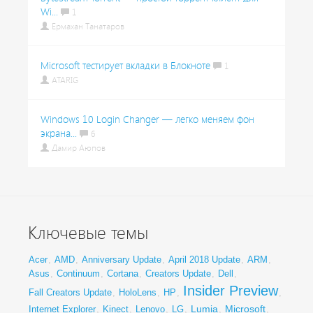
Wi...
1
Ермахан Танатаров
Microsoft тестирует вкладки в Блокноте
1
ATARIG
Windows 10 Login Changer — легко меняем фон
экрана...
6
Дамир Аюпов
Ключевые темы
Acer
,
AMD
,
Anniversary Update
,
April 2018 Update
,
ARM
,
Asus
,
Continuum
,
Cortana
,
Creators Update
,
Dell
,
Insider Preview
Fall Creators Update
,
HoloLens
,
HP
,
,
Lumia
Microsoft
Internet Explorer
,
Kinect
,
Lenovo
,
LG
,
,
,