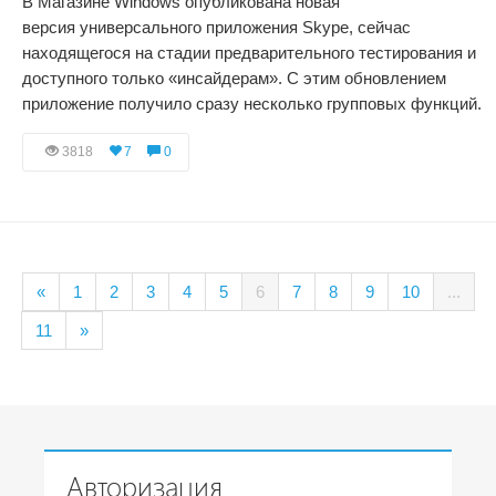
В Магазине Windows опубликована новая
версия универсального приложения Skype, сейчас
находящегося на стадии предварительного тестирования и
доступного только «инсайдерам». С этим обновлением
приложение получило сразу несколько групповых функций.
3818
7
0
«
1
2
3
4
5
6
7
8
9
10
...
11
»
Авторизация