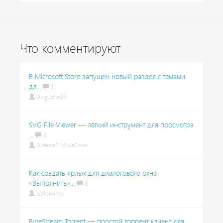
Что комментируют
В Microsoft Store запущен новый раздел с темами
дл...
1
Avgustin85
SVG File Viewer — лёгкий инструмент для просмотра
...
4
Алексей Михайлин
Как создать ярлык для диалогового окна
«Выполнить»...
6
oblominsk
ByteStream Torrent — простой торрент клиент для