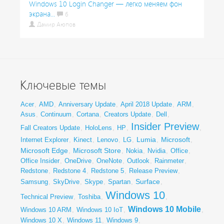
Windows 10 Login Changer — легко меняем фон
экрана...
6
Дамир Аюпов
Ключевые темы
Acer
,
AMD
,
Anniversary Update
,
April 2018 Update
,
ARM
,
Asus
,
Continuum
,
Cortana
,
Creators Update
,
Dell
,
Insider Preview
Fall Creators Update
,
HoloLens
,
HP
,
,
Lumia
Microsoft
Internet Explorer
,
Kinect
,
Lenovo
,
LG
,
,
,
Microsoft Edge
Microsoft Store
,
,
Nokia
,
Nvidia
,
Office
,
Office Insider
,
OneDrive
,
OneNote
,
Outlook
,
Rainmeter
,
Redstone
,
Redstone 4
,
Redstone 5
,
Release Preview
,
Surface
Samsung
,
SkyDrive
,
Skype
,
Spartan
,
,
Windows 10
Technical Preview
,
Toshiba
,
,
Windows 10 Mobile
Windows 10 ARM
,
Windows 10 IoT
,
,
Windows 10 X
,
Windows 11
,
Windows 9
,