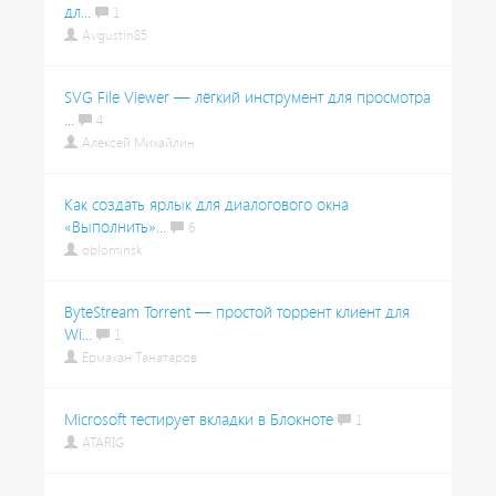
дл...
1
Avgustin85
SVG File Viewer — лёгкий инструмент для просмотра
...
4
Алексей Михайлин
Как создать ярлык для диалогового окна
«Выполнить»...
6
oblominsk
ByteStream Torrent — простой торрент клиент для
Wi...
1
Ермахан Танатаров
Microsoft тестирует вкладки в Блокноте
1
ATARIG