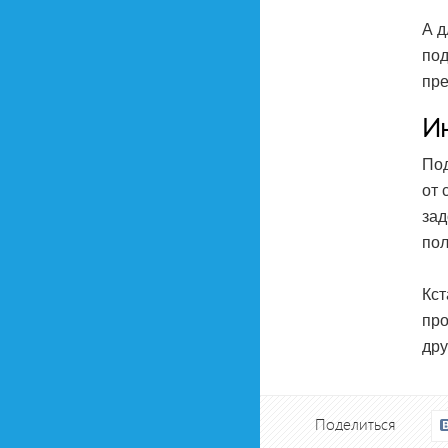
А д
под
пре
И
Под
от 
зад
пол
Кст
про
дру
Поделиться