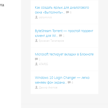
ета
Как создать ярлык для диалогового
окна «Выполнить»...
6
oblominsk
ByteStream Torrent — простой торрент
клиент для Wi...
1
Ермахан Танатаров
Microsoft тестирует вкладки в Блокноте
1
ATARIG
Windows 10 Login Changer — легко
меняем фон экрана...
6
Дамир Аюпов