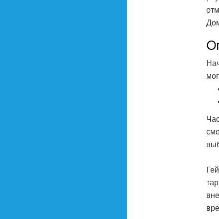
отм
Дом
О
Нач
мог
Час
смо
выб
Гей
тар
вне
вре