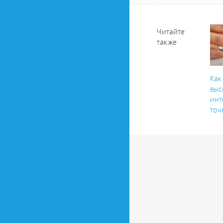
Читайте
также
Как
выс
инт
точ