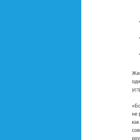
Жив
одн
уст
«Бо
не 
как
сов
роу