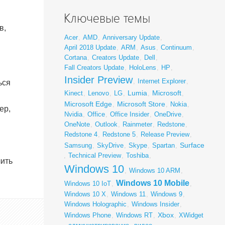
Ключевые темы
в,
Acer
,
AMD
,
Anniversary Update
,
April 2018 Update
,
ARM
,
Asus
,
Continuum
,
Cortana
,
Creators Update
,
Dell
,
Fall Creators Update
,
HoloLens
,
HP
,
Insider Preview
,
Internet Explorer
,
ься
Lumia
Microsoft
Kinect
,
Lenovo
,
LG
,
,
,
Microsoft Edge
Microsoft Store
,
,
Nokia
,
ер,
Nvidia
,
Office
,
Office Insider
,
OneDrive
,
OneNote
,
Outlook
,
Rainmeter
,
Redstone
,
Redstone 4
,
Redstone 5
,
Release Preview
,
Surface
Samsung
,
SkyDrive
,
Skype
,
Spartan
,
,
Technical Preview
,
Toshiba
,
чить
Windows 10
,
Windows 10 ARM
,
Windows 10 Mobile
Windows 10 IoT
,
,
Windows 10 X
,
Windows 11
,
Windows 9
,
Windows Holographic
,
Windows Insider
,
Xbox
Windows Phone
,
Windows RT
,
,
XWidget