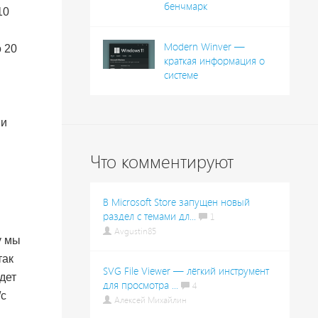
бенчмарк
10
Modern Winver —
 20
краткая информация о
системе
 и
Что комментируют
В Microsoft Store запущен новый
раздел с темами дл...
1
Avgustin85
у мы
так
SVG File Viewer — лёгкий инструмент
дет
для просмотра ...
4
/c
Алексей Михайлин