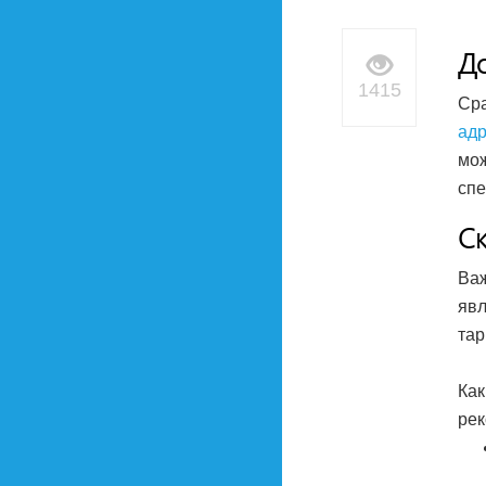
До
1415
Сра
адр
мож
спе
С
Ва
явл
тар
Как
рек