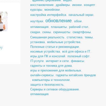
,
администрирование
,
видео
,
восстановление
,
драйверы
,
иконки
,
концепт
,
курсоры
,
моноблоки
,
настройка интерфейса
,
начальный экран
,
обновление
обои
ноутбуки
,
,
,
планшеты
оптимизация
,
,
рабочий стол
,
скриншоты
смартфоны
скидки
,
скины
,
,
,
темы
Смешанная реальность
,
статистика
,
,
установка
,
мобильные устройства
,
чу
Полезные статьи и рекомендации
,
носимые устройства
,
всё для офиса и IT
,
игры для ПК и консолей
,
полезный софт
,
IT-услуги
,
интернет и сети
,
финансы
,
гаджеты и техника для дома
,
игры и приложения для мобильных
,
онлайн-сервисы
,
гаджеты китайских брендов
,
компьютеры и технологии
,
защита и безопасность
,
Серверы и сетевое оборудование
,
оптимизация