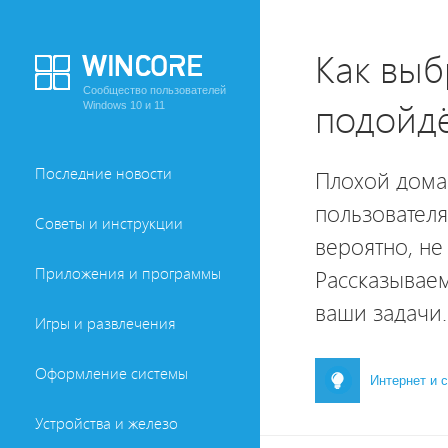
Как выб
Сообщество пользователей
подойдё
Windows 10 и 11
Последние новости
Плохой дома
пользователя
Советы и инструкции
вероятно, не
Приложения и программы
Рассказываем
ваши задачи.
Игры и развлечения
Оформление системы
Интернет и 
Устройства и железо