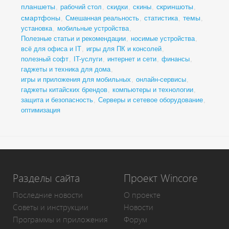
планшеты
скриншоты
,
рабочий стол
,
скидки
,
скины
,
,
смартфоны
темы
,
Смешанная реальность
,
статистика
,
,
установка
,
мобильные устройства
,
Полезные статьи и рекомендации
,
носимые устройства
,
всё для офиса и IT
,
игры для ПК и консолей
,
полезный софт
,
IT-услуги
,
интернет и сети
,
финансы
,
гаджеты и техника для дома
,
игры и приложения для мобильных
,
онлайн-сервисы
,
гаджеты китайских брендов
,
компьютеры и технологии
,
защита и безопасность
,
Серверы и сетевое оборудование
,
оптимизация
Разделы сайта
Проект Wincore
Последние новости
О проекте
Советы и инструкции
Новости
Программы и приложения
Форум