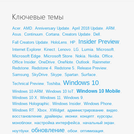
Ключевые темы
Acer
,
AMD
,
Anniversary Update
,
April 2018 Update
,
ARM
,
Asus
,
Continuum
,
Cortana
,
Creators Update
,
Dell
,
Insider Preview
Fall Creators Update
,
HoloLens
,
HP
,
,
Lumia
Microsoft
Internet Explorer
,
Kinect
,
Lenovo
,
LG
,
,
,
Microsoft Edge
Microsoft Store
,
,
Nokia
,
Nvidia
,
Office
,
Office Insider
,
OneDrive
,
OneNote
,
Outlook
,
Rainmeter
,
Redstone
,
Redstone 4
,
Redstone 5
,
Release Preview
,
Surface
Samsung
,
SkyDrive
,
Skype
,
Spartan
,
,
Windows 10
Technical Preview
,
Toshiba
,
,
Windows 10 Mobile
Windows 10 ARM
,
Windows 10 IoT
,
,
Windows 10 X
,
Windows 11
,
Windows 9
,
Windows Holographic
,
Windows Insider
,
Windows Phone
,
Xbox
Windows RT
,
,
XWidget
,
администрирование
,
видео
,
восстановление
,
драйверы
,
иконки
,
концепт
,
курсоры
,
настройка интерфейса
моноблоки
,
,
начальный экран
,
обновление
обои
ноутбуки
,
,
,
оптимизация
,