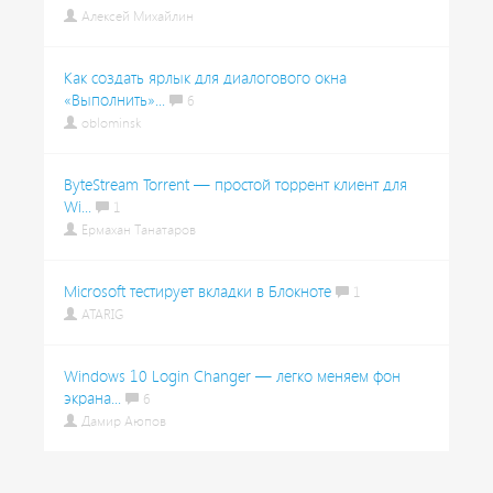
Алексей Михайлин
Как создать ярлык для диалогового окна
«Выполнить»...
6
oblominsk
ByteStream Torrent — простой торрент клиент для
Wi...
1
Ермахан Танатаров
Microsoft тестирует вкладки в Блокноте
1
ATARIG
Windows 10 Login Changer — легко меняем фон
экрана...
6
Дамир Аюпов