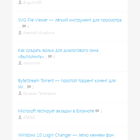
Avgustin85
SVG File Viewer — лёгкий инструмент для просмотра
...
4
Алексей Михайлин
Как создать ярлык для диалогового окна
«Выполнить»...
6
oblominsk
ByteStream Torrent — простой торрент клиент для
Wi...
1
Ермахан Танатаров
Microsoft тестирует вкладки в Блокноте
1
ATARIG
Windows 10 Login Changer — легко меняем фон