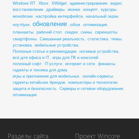
Xbox
Windows RT
,
,
XWidget
,
администрирование
,
видео
,
восстановление
,
драйверы
,
иконки
,
концепт
,
курсоры
,
настройка интерфейса
моноблоки
,
,
начальный экран
,
обновление
обои
ноутбуки
,
,
,
оптимизация
,
планшеты
скриншоты
,
рабочий стол
,
скидки
,
скины
,
,
смартфоны
темы
,
Смешанная реальность
,
статистика
,
,
установка
,
мобильные устройства
,
Полезные статьи и рекомендации
,
носимые устройства
,
всё для офиса и IT
,
игры для ПК и консолей
,
полезный софт
,
IT-услуги
,
интернет и сети
,
финансы
,
гаджеты и техника для дома
,
игры и приложения для мобильных
,
онлайн-сервисы
,
гаджеты китайских брендов
,
компьютеры и технологии
,
защита и безопасность
,
Серверы и сетевое оборудование
,
оптимизация
Разделы сайта
Проект Wincore