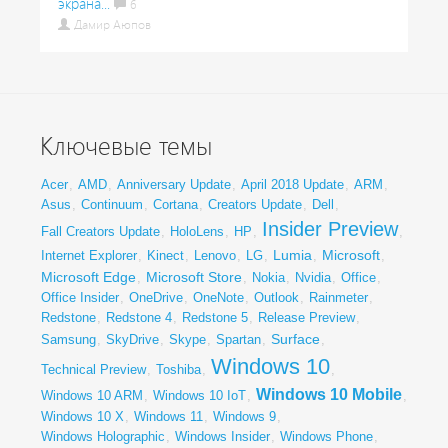
экрана...
6
Дамир Аюпов
Ключевые темы
Acer
,
AMD
,
Anniversary Update
,
April 2018 Update
,
ARM
,
Asus
,
Continuum
,
Cortana
,
Creators Update
,
Dell
,
Insider Preview
Fall Creators Update
,
HoloLens
,
HP
,
,
Lumia
Microsoft
Internet Explorer
,
Kinect
,
Lenovo
,
LG
,
,
,
Microsoft Edge
Microsoft Store
,
,
Nokia
,
Nvidia
,
Office
,
Office Insider
,
OneDrive
,
OneNote
,
Outlook
,
Rainmeter
,
Redstone
,
Redstone 4
,
Redstone 5
,
Release Preview
,
Surface
Samsung
,
SkyDrive
,
Skype
,
Spartan
,
,
Windows 10
Technical Preview
,
Toshiba
,
,
Windows 10 Mobile
Windows 10 ARM
,
Windows 10 IoT
,
,
Windows 10 X
,
Windows 11
,
Windows 9
,
Windows Holographic
,
Windows Insider
,
Windows Phone
,