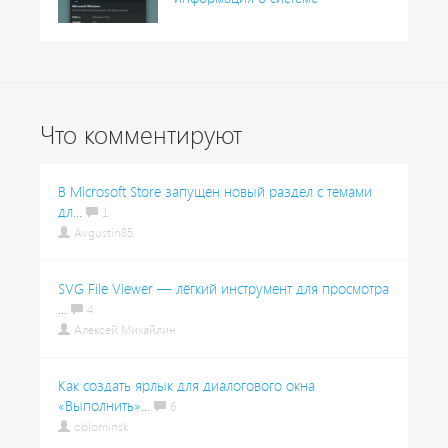
Что комментируют
В Microsoft Store запущен новый раздел с темами
дл...
1
Avgustin85
SVG File Viewer — лёгкий инструмент для просмотра
...
4
Алексей Михайлин
Как создать ярлык для диалогового окна
«Выполнить»...
6
oblominsk