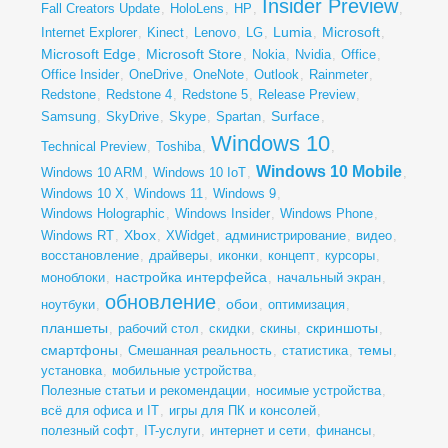
Insider Preview
Fall Creators Update
,
HoloLens
,
HP
,
,
Lumia
Microsoft
Internet Explorer
,
Kinect
,
Lenovo
,
LG
,
,
,
Microsoft Edge
Microsoft Store
,
,
Nokia
,
Nvidia
,
Office
,
Office Insider
,
OneDrive
,
OneNote
,
Outlook
,
Rainmeter
,
Redstone
,
Redstone 4
,
Redstone 5
,
Release Preview
,
Surface
Samsung
,
SkyDrive
,
Skype
,
Spartan
,
,
Windows 10
Technical Preview
,
Toshiba
,
,
Windows 10 Mobile
Windows 10 ARM
,
Windows 10 IoT
,
,
Windows 10 X
,
Windows 11
,
Windows 9
,
Windows Holographic
,
Windows Insider
,
Windows Phone
,
Xbox
Windows RT
,
,
XWidget
,
администрирование
,
видео
,
восстановление
,
драйверы
,
иконки
,
концепт
,
курсоры
,
настройка интерфейса
моноблоки
,
,
начальный экран
,
обновление
обои
ноутбуки
,
,
,
оптимизация
,
планшеты
скриншоты
,
рабочий стол
,
скидки
,
скины
,
,
смартфоны
темы
,
Смешанная реальность
,
статистика
,
,
установка
,
мобильные устройства
,
Полезные статьи и рекомендации
,
носимые устройства
,
всё для офиса и IT
,
игры для ПК и консолей
,
полезный софт
,
IT-услуги
,
интернет и сети
,
финансы
,