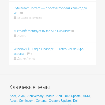
ByteStream Torrent — простой торрент клиент для
Wi...
1
Ермахан Танатаров
Microsoft тестирует вкладки в Блокноте
1
ATARIG
Windows 10 Login Changer — легко меняем фон
экрана...
6
Дамир Аюпов
Ключевые темы
Acer
,
AMD
,
Anniversary Update
,
April 2018 Update
,
ARM
,
Asus
,
Continuum
,
Cortana
,
Creators Update
,
Dell
,