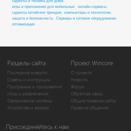
гаджеты и техника для дома
,
игры и приложения для мобильных
,
онлайн-сервисы
,
гаджеты китайских брендов
,
компьютеры и технологии
,
защита и безопасность
,
Серверы и сетевое оборудование
,
оптимизация
Разделы сайта
Проект Wincore
Последние новости
О проекте
Советы и инструкции
Новости
Программы и приложения
Форум
Игры и развлечения
Обратная связь
Оформление системы
Общие правила сайта
Устройства и железо
Правила общения
Присоединяйтесь к нам