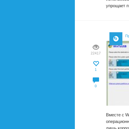
упрощает п
П
22417
1
0
Вместе с W
операционн
лишь корпо