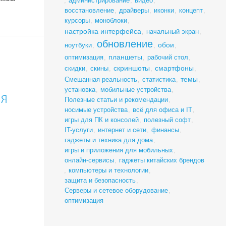
,
администрирование
,
видео
,
восстановление
,
драйверы
,
иконки
,
концепт
,
курсоры
,
моноблоки
,
настройка интерфейса
,
начальный экран
,
обновление
обои
ноутбуки
,
,
,
планшеты
оптимизация
,
,
рабочий стол
,
скриншоты
смартфоны
скидки
,
скины
,
,
,
темы
Смешанная реальность
,
статистика
,
,
установка
,
мобильные устройства
,
ля
Полезные статьи и рекомендации
,
носимые устройства
,
всё для офиса и IT
,
игры для ПК и консолей
,
полезный софт
,
IT-услуги
,
интернет и сети
,
финансы
,
гаджеты и техника для дома
,
игры и приложения для мобильных
,
онлайн-сервисы
,
гаджеты китайских брендов
,
компьютеры и технологии
,
защита и безопасность
,
Серверы и сетевое оборудование
,
оптимизация