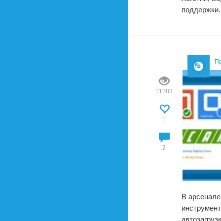
поддержки.
П
11283
1
2
В арсенале
инструмент
автозагруз