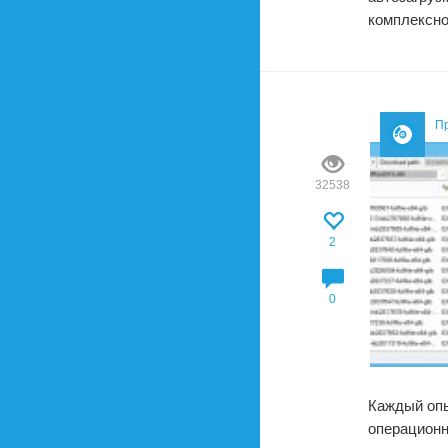
комплексно
П
32538
2
0
Каждый опы
операционн