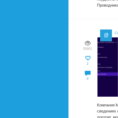
Проводника
Со
35901
2
0
Компания M
сведениях 
логотип, м