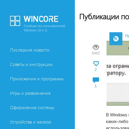
Публикации по
Сообщество пользователей
Windows 10 и 11
П
Последние новости
8492
Советы и инструкции
2
Приложения и программы
1
Игры и развлечения
Оформление системы
В Windows 
каких-либо
Устройства и железо
использова