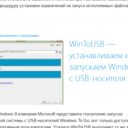
роцедуру установки ограничений на запуск исполняемых файло
риложения и программы
WinToUSB —
устанавливаем 
запускаем Wind
с USB-носителя
indows 8 компания Microsoft представила технологию запуска
ой системы с USB-носителей Windows To Go, вот только доступ
ративным пользователям. Утилита WinToUSB выполняет ту же з