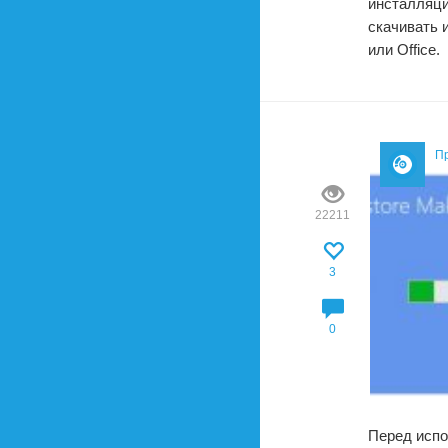
инсталляци
скачивать 
или Office.
П
22211
3
0
Перед испо