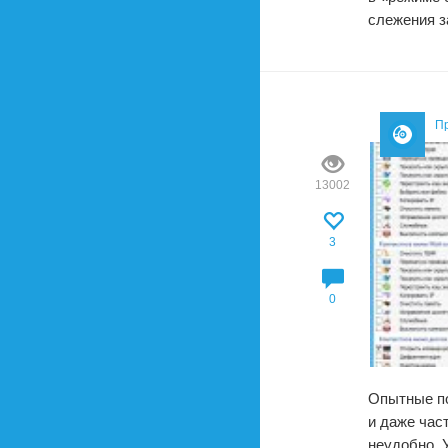
слежения з
П
13002
3
0
Опытные по
и даже час
неудобно. 