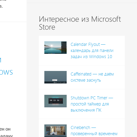
в.
Интересное из Microsoft
Store
Calendar Flyout —
календарь для панели
и
задач из Windows 10
ows
Caffeinated — не даём
системе заснуть
Shutdown PC Timer —
простой таймер для
выключения ПК
Cinebench —
ен он
проверенный временем
адачу,