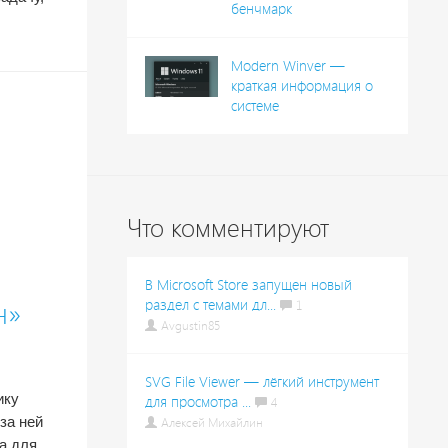
бенчмарк
Modern Winver —
краткая информация о
системе
Что комментируют
В Microsoft Store запущен новый
н»
раздел с темами дл...
1
Avgustin85
SVG File Viewer — лёгкий инструмент
ику
для просмотра ...
4
за ней
Алексей Михайлин
а для