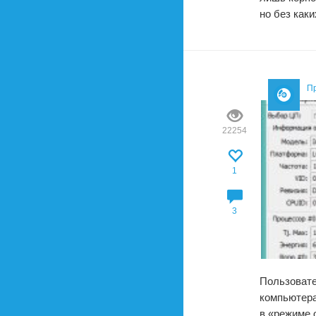
но без как
П
22254
1
3
Пользовате
компьютера
в «режиме 