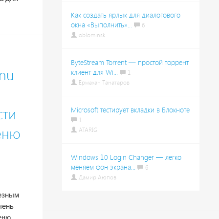
Как создать ярлык для диалогового
окна «Выполнить»...
6
oblominsk
ByteStream Torrent — простой торрент
enu
клиент для Wi...
1
Ермахан Танатаров
сти
Microsoft тестирует вкладки в Блокноте
1
еню
ATARIG
Windows 10 Login Changer — легко
меняем фон экрана...
6
Дамир Аюпов
лезным
чень
еню