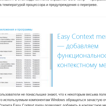
а температурой процессора и предупреждения о перегреве.
риложения и программы
Easy Context m
— добавляем
функционально
контекстному м
льзователи не понаслышке знают, что к некоторым весьма по
то используемым компонентам Windows обращаться зачастую о
Утилита Easy Context menu позволяет добавить в контекстное м