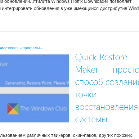
и обновлений. Утилита Windows Hotfix Downloader позволяет
и интегрировать обновления в уже имеющийся дистрибутив Win
риложения и программы
Quick Restore
Maker — прост
способ создани
точки
восстановления
системы
льзованием различных твикеров, скин-паков, других похожих