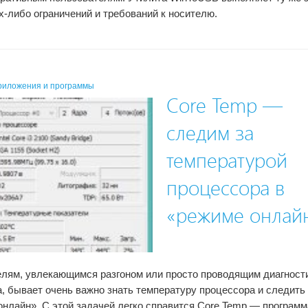
их-либо ограничений и требований к носителю.
риложения и программы
Core Temp —
следим за
температурой
процессора в
«режиме онлай
лям, увлекающимся разгоном или просто проводящим диагност
, бывает очень важно знать температуру процессора и следить 
онлайн». С этой задачей легко справится Core Temp — программ