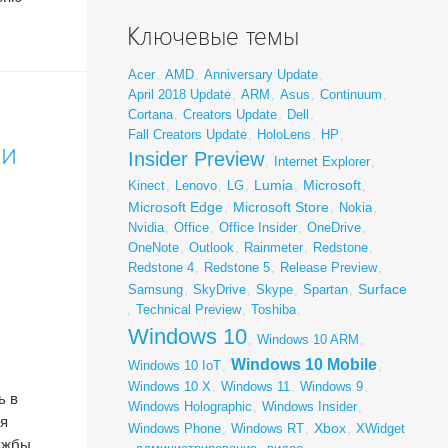
Ключевые темы
Acer
,
AMD
,
Anniversary Update
,
April 2018 Update
,
ARM
,
Asus
,
Continuum
,
Cortana
,
Creators Update
,
Dell
,
Fall Creators Update
,
HoloLens
,
HP
,
ли
Insider Preview
,
Internet Explorer
,
Lumia
Microsoft
Kinect
,
Lenovo
,
LG
,
,
,
Microsoft Edge
Microsoft Store
,
,
Nokia
,
Nvidia
,
Office
,
Office Insider
,
OneDrive
,
OneNote
,
Outlook
,
Rainmeter
,
Redstone
,
Redstone 4
,
Redstone 5
,
Release Preview
,
Surface
Samsung
,
SkyDrive
,
Skype
,
Spartan
,
,
Technical Preview
,
Toshiba
,
Windows 10
,
Windows 10 ARM
,
Windows 10 Mobile
Windows 10 IoT
,
,
Windows 10 X
,
Windows 11
,
Windows 9
,
ь в
Windows Holographic
,
Windows Insider
,
бя
Xbox
Windows Phone
,
Windows RT
,
,
XWidget
лужбы