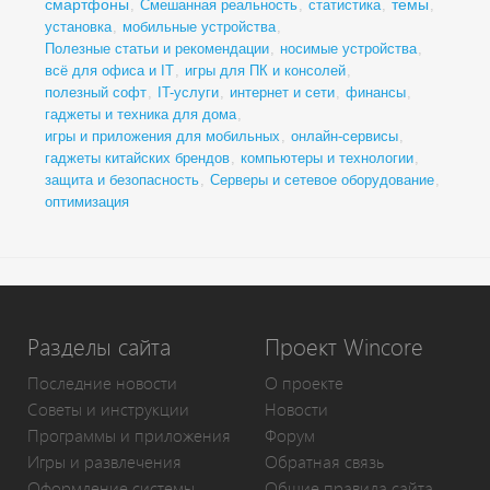
смартфоны
темы
,
Смешанная реальность
,
статистика
,
,
установка
,
мобильные устройства
,
Полезные статьи и рекомендации
,
носимые устройства
,
всё для офиса и IT
,
игры для ПК и консолей
,
полезный софт
,
IT-услуги
,
интернет и сети
,
финансы
,
гаджеты и техника для дома
,
игры и приложения для мобильных
,
онлайн-сервисы
,
гаджеты китайских брендов
,
компьютеры и технологии
,
защита и безопасность
,
Серверы и сетевое оборудование
,
оптимизация
Разделы сайта
Проект Wincore
Последние новости
О проекте
Советы и инструкции
Новости
Программы и приложения
Форум
Игры и развлечения
Обратная связь
Оформление системы
Общие правила сайта