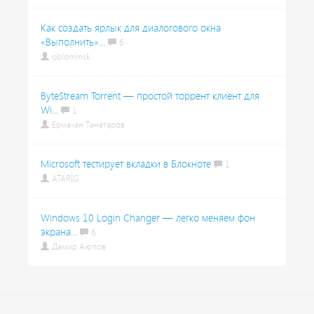
Как создать ярлык для диалогового окна
«Выполнить»...
6
oblominsk
ByteStream Torrent — простой торрент клиент для
Wi...
1
Ермахан Танатаров
Microsoft тестирует вкладки в Блокноте
1
ATARIG
Windows 10 Login Changer — легко меняем фон
экрана...
6
Дамир Аюпов