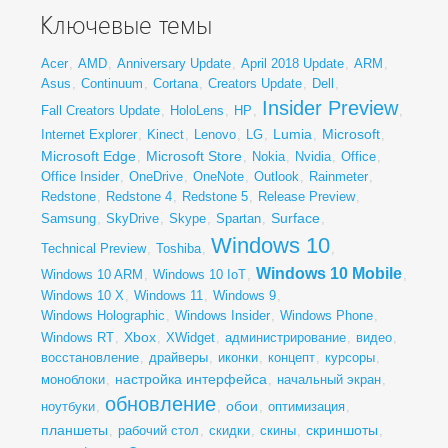
Ключевые темы
Acer
,
AMD
,
Anniversary Update
,
April 2018 Update
,
ARM
,
Asus
,
Continuum
,
Cortana
,
Creators Update
,
Dell
,
Insider Preview
Fall Creators Update
,
HoloLens
,
HP
,
,
Lumia
Microsoft
Internet Explorer
,
Kinect
,
Lenovo
,
LG
,
,
,
Microsoft Edge
Microsoft Store
,
,
Nokia
,
Nvidia
,
Office
,
Office Insider
,
OneDrive
,
OneNote
,
Outlook
,
Rainmeter
,
Redstone
,
Redstone 4
,
Redstone 5
,
Release Preview
,
Surface
Samsung
,
SkyDrive
,
Skype
,
Spartan
,
,
Windows 10
Technical Preview
,
Toshiba
,
,
Windows 10 Mobile
Windows 10 ARM
,
Windows 10 IoT
,
,
Windows 10 X
,
Windows 11
,
Windows 9
,
Windows Holographic
,
Windows Insider
,
Windows Phone
,
Xbox
Windows RT
,
,
XWidget
,
администрирование
,
видео
,
восстановление
,
драйверы
,
иконки
,
концепт
,
курсоры
,
настройка интерфейса
моноблоки
,
,
начальный экран
,
обновление
обои
ноутбуки
,
,
,
оптимизация
,
планшеты
скриншоты
,
рабочий стол
,
скидки
,
скины
,
,