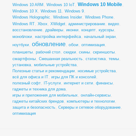
Windows 10 Mobile
Windows 10 ARM
,
Windows 10 IoT
,
,
Windows 10 X
,
Windows 11
,
Windows 9
,
Windows Holographic
,
Windows Insider
,
Windows Phone
,
Xbox
Windows RT
,
,
XWidget
,
администрирование
,
видео
,
восстановление
,
драйверы
,
иконки
,
концепт
,
курсоры
,
настройка интерфейса
моноблоки
,
,
начальный экран
,
обновление
обои
ноутбуки
,
,
,
оптимизация
,
планшеты
скриншоты
,
рабочий стол
,
скидки
,
скины
,
,
смартфоны
темы
,
Смешанная реальность
,
статистика
,
,
установка
,
мобильные устройства
,
Полезные статьи и рекомендации
,
носимые устройства
,
всё для офиса и IT
,
игры для ПК и консолей
,
полезный софт
,
IT-услуги
,
интернет и сети
,
финансы
,
гаджеты и техника для дома
,
игры и приложения для мобильных
,
онлайн-сервисы
,
гаджеты китайских брендов
,
компьютеры и технологии
,
защита и безопасность
,
Серверы и сетевое оборудование
,
оптимизация