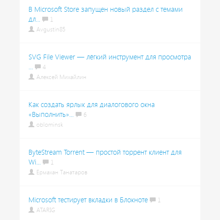
В Microsoft Store запущен новый раздел с темами
дл...
1
Avgustin85
SVG File Viewer — лёгкий инструмент для просмотра
...
4
Алексей Михайлин
Как создать ярлык для диалогового окна
«Выполнить»...
6
oblominsk
ByteStream Torrent — простой торрент клиент для
Wi...
1
Ермахан Танатаров
Microsoft тестирует вкладки в Блокноте
1
ATARIG