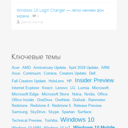
Windows 10 Login Changer — легко меняем фон
экрана...
6
Дамир Аюпов
Ключевые темы
Acer
,
AMD
,
Anniversary Update
,
April 2018 Update
,
ARM
,
Asus
,
Continuum
,
Cortana
,
Creators Update
,
Dell
,
Insider Preview
Fall Creators Update
,
HoloLens
,
HP
,
,
Lumia
Microsoft
Internet Explorer
,
Kinect
,
Lenovo
,
LG
,
,
,
Microsoft Edge
Microsoft Store
,
,
Nokia
,
Nvidia
,
Office
,
Office Insider
,
OneDrive
,
OneNote
,
Outlook
,
Rainmeter
,
Redstone
,
Redstone 4
,
Redstone 5
,
Release Preview
,
Surface
Samsung
,
SkyDrive
,
Skype
,
Spartan
,
,
Windows 10
Technical Preview
,
Toshiba
,
,
Windows 10 Mobile
Windows 10 ARM
,
Windows 10 IoT
,
,