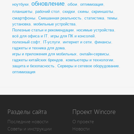
обновление
обои
ноутбуки
,
,
,
оптимизация
,
планшеты
скриншоты
,
рабочий стол
,
скидки
,
скины
,
,
смартфоны
темы
,
Смешанная реальность
,
статистика
,
,
установка
,
мобильные устройства
,
Полезные статьи и рекомендации
,
носимые устройства
,
всё для офиса и IT
,
игры для ПК и консолей
,
полезный софт
,
IT-услуги
,
интернет и сети
,
финансы
,
гаджеты и техника для дома
,
игры и приложения для мобильных
,
онлайн-сервисы
,
гаджеты китайских брендов
,
компьютеры и технологии
,
защита и безопасность
,
Серверы и сетевое оборудование
,
оптимизация
Разделы сайта
Проект Wincore
Последние новости
О проекте
Советы и инструкции
Новости