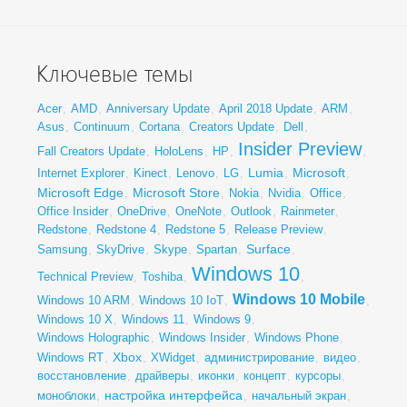
Ключевые темы
Acer
,
AMD
,
Anniversary Update
,
April 2018 Update
,
ARM
,
Asus
,
Continuum
,
Cortana
,
Creators Update
,
Dell
,
Insider Preview
Fall Creators Update
,
HoloLens
,
HP
,
,
Lumia
Microsoft
Internet Explorer
,
Kinect
,
Lenovo
,
LG
,
,
,
Microsoft Edge
Microsoft Store
,
,
Nokia
,
Nvidia
,
Office
,
Office Insider
,
OneDrive
,
OneNote
,
Outlook
,
Rainmeter
,
Redstone
,
Redstone 4
,
Redstone 5
,
Release Preview
,
Surface
Samsung
,
SkyDrive
,
Skype
,
Spartan
,
,
Windows 10
Technical Preview
,
Toshiba
,
,
Windows 10 Mobile
Windows 10 ARM
,
Windows 10 IoT
,
,
Windows 10 X
,
Windows 11
,
Windows 9
,
Windows Holographic
,
Windows Insider
,
Windows Phone
,
Xbox
Windows RT
,
,
XWidget
,
администрирование
,
видео
,
восстановление
,
драйверы
,
иконки
,
концепт
,
курсоры
,
настройка интерфейса
моноблоки
,
,
начальный экран
,