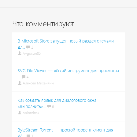
Что комментируют
В Microsoft Store запущен новый раздел с темами
дл...
1
Avgustin85
SVG File Viewer — лёгкий инструмент для просмотра
...
4
Алексей Михайлин
Как создать ярлык для диалогового окна
«Выполнить»...
6
oblominsk
ByteStream Torrent — простой торрент клиент для
Wi...
1