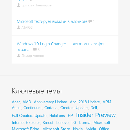
Ермахан Танатаров
Microsoft тестирует вкладки в Блокноте
1
ATARIG
Windows 10 Login Changer — легко меняем фон
экрана...
6
Дамир Аюпов
Ключевые темы
Acer
,
AMD
,
Anniversary Update
,
April 2018 Update
,
ARM
,
Asus
,
Continuum
,
Cortana
,
Creators Update
,
Dell
,
Insider Preview
Fall Creators Update
,
HoloLens
,
HP
,
,
Lumia
Microsoft
Internet Explorer
,
Kinect
,
Lenovo
,
LG
,
,
,
Microsoft Edge
Microsoft Store
,
,
Nokia
,
Nvidia
,
Office
,