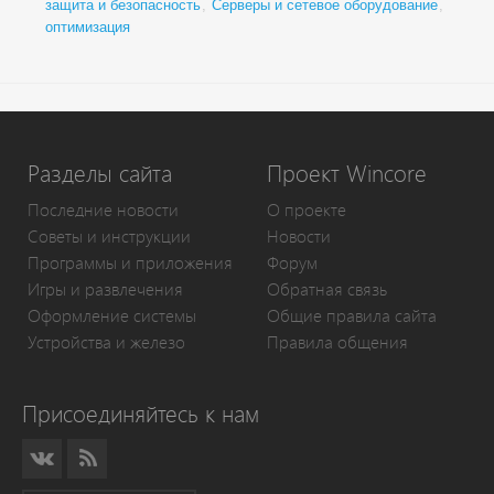
защита и безопасность
,
Серверы и сетевое оборудование
,
оптимизация
Разделы сайта
Проект Wincore
Последние новости
О проекте
Советы и инструкции
Новости
Программы и приложения
Форум
Игры и развлечения
Обратная связь
Оформление системы
Общие правила сайта
Устройства и железо
Правила общения
Присоединяйтесь к нам