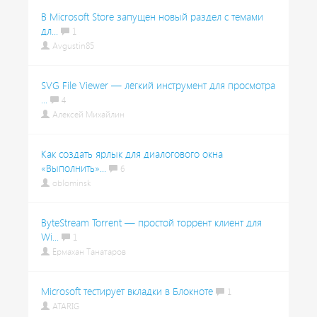
В Microsoft Store запущен новый раздел с темами
дл...
1
Avgustin85
SVG File Viewer — лёгкий инструмент для просмотра
...
4
Алексей Михайлин
Как создать ярлык для диалогового окна
«Выполнить»...
6
oblominsk
ByteStream Torrent — простой торрент клиент для
Wi...
1
Ермахан Танатаров
Microsoft тестирует вкладки в Блокноте
1
ATARIG