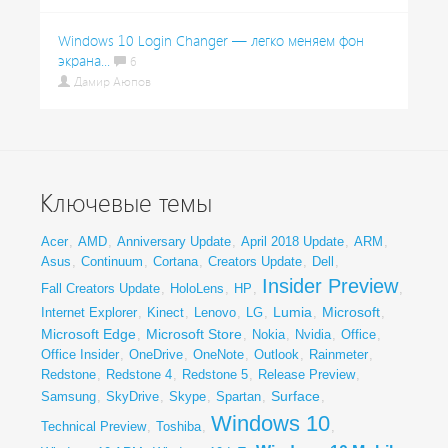
Windows 10 Login Changer — легко меняем фон
экрана...
6
Дамир Аюпов
Ключевые темы
Acer
,
AMD
,
Anniversary Update
,
April 2018 Update
,
ARM
,
Asus
,
Continuum
,
Cortana
,
Creators Update
,
Dell
,
Insider Preview
Fall Creators Update
,
HoloLens
,
HP
,
,
Lumia
Microsoft
Internet Explorer
,
Kinect
,
Lenovo
,
LG
,
,
,
Microsoft Edge
Microsoft Store
,
,
Nokia
,
Nvidia
,
Office
,
Office Insider
,
OneDrive
,
OneNote
,
Outlook
,
Rainmeter
,
Redstone
,
Redstone 4
,
Redstone 5
,
Release Preview
,
Surface
Samsung
,
SkyDrive
,
Skype
,
Spartan
,
,
Windows 10
Technical Preview
,
Toshiba
,
,