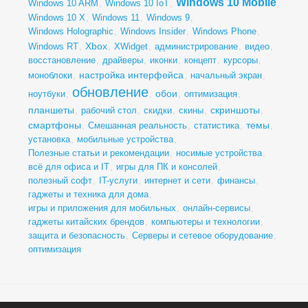
Windows 10 Mobile
Windows 10 ARM
,
Windows 10 IoT
,
,
Windows 10 X
,
Windows 11
,
Windows 9
,
Windows Holographic
,
Windows Insider
,
Windows Phone
,
Xbox
Windows RT
,
,
XWidget
,
администрирование
,
видео
,
восстановление
,
драйверы
,
иконки
,
концепт
,
курсоры
,
настройка интерфейса
моноблоки
,
,
начальный экран
,
обновление
обои
ноутбуки
,
,
,
оптимизация
,
планшеты
скриншоты
,
рабочий стол
,
скидки
,
скины
,
,
смартфоны
темы
,
Смешанная реальность
,
статистика
,
,
установка
,
мобильные устройства
,
Полезные статьи и рекомендации
,
носимые устройства
,
всё для офиса и IT
,
игры для ПК и консолей
,
полезный софт
,
IT-услуги
,
интернет и сети
,
финансы
,
гаджеты и техника для дома
,
игры и приложения для мобильных
,
онлайн-сервисы
,
гаджеты китайских брендов
,
компьютеры и технологии
,
защита и безопасность
,
Серверы и сетевое оборудование
,
оптимизация