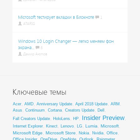
Microsoft тестирует вкладки в Блокноте
1
ATARIG
Windows 10 Login Changer — легко меняем фон
экрана...
6
Дамир Аюпов
Ключевые темы
Acer
,
AMD
,
Anniversary Update
,
April 2018 Update
,
ARM
,
Asus
,
Continuum
,
Cortana
,
Creators Update
,
Dell
,
Insider Preview
Fall Creators Update
,
HoloLens
,
HP
,
,
Lumia
Microsoft
Internet Explorer
,
Kinect
,
Lenovo
,
LG
,
,
,
Microsoft Edge
Microsoft Store
,
,
Nokia
,
Nvidia
,
Office
,
Office Insider
,
OneDrive
,
OneNote
,
Outlook
,
Rainmeter
,