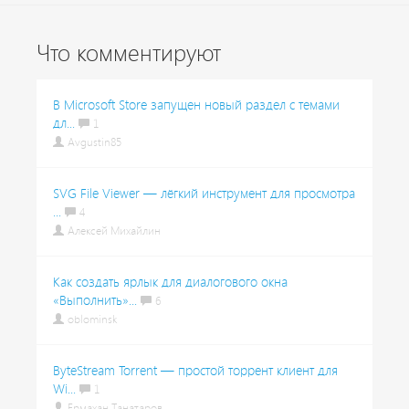
Что комментируют
В Microsoft Store запущен новый раздел с темами
дл...
1
Avgustin85
SVG File Viewer — лёгкий инструмент для просмотра
...
4
Алексей Михайлин
Как создать ярлык для диалогового окна
«Выполнить»...
6
oblominsk
ByteStream Torrent — простой торрент клиент для
Wi...
1
Ермахан Танатаров