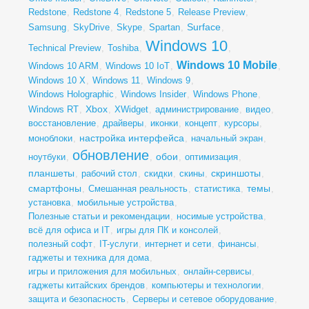
Redstone
,
Redstone 4
,
Redstone 5
,
Release Preview
,
Surface
Samsung
,
SkyDrive
,
Skype
,
Spartan
,
,
Windows 10
Technical Preview
,
Toshiba
,
,
Windows 10 Mobile
Windows 10 ARM
,
Windows 10 IoT
,
,
Windows 10 X
,
Windows 11
,
Windows 9
,
Windows Holographic
,
Windows Insider
,
Windows Phone
,
Xbox
Windows RT
,
,
XWidget
,
администрирование
,
видео
,
восстановление
,
драйверы
,
иконки
,
концепт
,
курсоры
,
настройка интерфейса
моноблоки
,
,
начальный экран
,
обновление
обои
ноутбуки
,
,
,
оптимизация
,
планшеты
скриншоты
,
рабочий стол
,
скидки
,
скины
,
,
смартфоны
темы
,
Смешанная реальность
,
статистика
,
,
установка
,
мобильные устройства
,
Полезные статьи и рекомендации
,
носимые устройства
,
всё для офиса и IT
,
игры для ПК и консолей
,
полезный софт
,
IT-услуги
,
интернет и сети
,
финансы
,
гаджеты и техника для дома
,
игры и приложения для мобильных
,
онлайн-сервисы
,
гаджеты китайских брендов
,
компьютеры и технологии
,
защита и безопасность
,
Серверы и сетевое оборудование
,