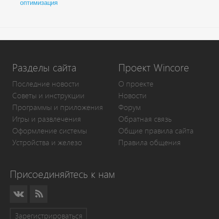
оптимизация
Разделы сайта
Проект Wincore
Последние новости
О проекте
Советы и инструкции
Новости
Программы и приложения
Форум
Игры и развлечения
Обратная связь
Оформление системы
Общие правила сайта
Устройства и железо
Правила общения
Присоединяйтесь к нам
Зарегистрироваться