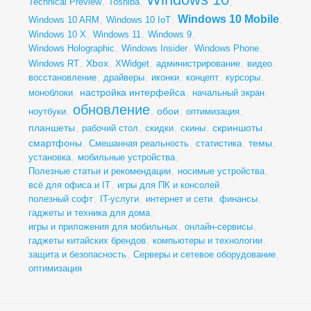
Technical Preview
,
Toshiba
,
,
Windows 10 Mobile
Windows 10 ARM
,
Windows 10 IoT
,
,
Windows 10 X
,
Windows 11
,
Windows 9
,
Windows Holographic
,
Windows Insider
,
Windows Phone
,
Xbox
Windows RT
,
,
XWidget
,
администрирование
,
видео
,
восстановление
,
драйверы
,
иконки
,
концепт
,
курсоры
,
настройка интерфейса
моноблоки
,
,
начальный экран
,
обновление
обои
ноутбуки
,
,
,
оптимизация
,
планшеты
скриншоты
,
рабочий стол
,
скидки
,
скины
,
,
смартфоны
темы
,
Смешанная реальность
,
статистика
,
,
установка
,
мобильные устройства
,
Полезные статьи и рекомендации
,
носимые устройства
,
всё для офиса и IT
,
игры для ПК и консолей
,
полезный софт
,
IT-услуги
,
интернет и сети
,
финансы
,
гаджеты и техника для дома
,
игры и приложения для мобильных
,
онлайн-сервисы
,
гаджеты китайских брендов
,
компьютеры и технологии
,
защита и безопасность
,
Серверы и сетевое оборудование
,
оптимизация