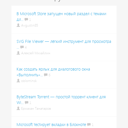
В Microsoft Store запущен новый раздел с темами
дл...
1
Avgustin85
SVG File Viewer — лёгкий инструмент для просмотра
...
4
Алексей Михайлин
Как создать ярлык для диалогового окна
«Выполнить»...
6
oblominsk
ByteStream Torrent — простой торрент клиент для
Wi...
1
Ермахан Танатаров
Microsoft тестирует вкладки в Блокноте
1