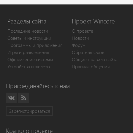
Разделы сайта
Проект Wincore
Последние новости
О проекте
Советы и инструкции
Новости
Программы и приложения
Форум
Игры и развлечения
Обратная связь
Оформление системы
Общие правила сайта
Устройства и железо
Правила общения
Присоединяйтесь к нам
Зарегистрироваться
Кратко о проекте