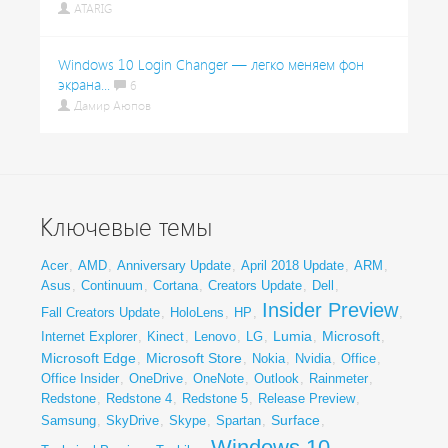
ATARIG
Windows 10 Login Changer — легко меняем фон
экрана...
6
Дамир Аюпов
Ключевые темы
Acer
,
AMD
,
Anniversary Update
,
April 2018 Update
,
ARM
,
Asus
,
Continuum
,
Cortana
,
Creators Update
,
Dell
,
Insider Preview
Fall Creators Update
,
HoloLens
,
HP
,
,
Lumia
Microsoft
Internet Explorer
,
Kinect
,
Lenovo
,
LG
,
,
,
Microsoft Edge
Microsoft Store
,
,
Nokia
,
Nvidia
,
Office
,
Office Insider
,
OneDrive
,
OneNote
,
Outlook
,
Rainmeter
,
Redstone
,
Redstone 4
,
Redstone 5
,
Release Preview
,
Surface
Samsung
,
SkyDrive
,
Skype
,
Spartan
,
,
Windows 10