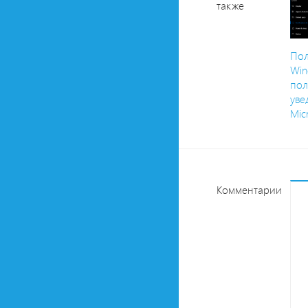
также
Пол
Win
пол
уве
Mic
Комментарии