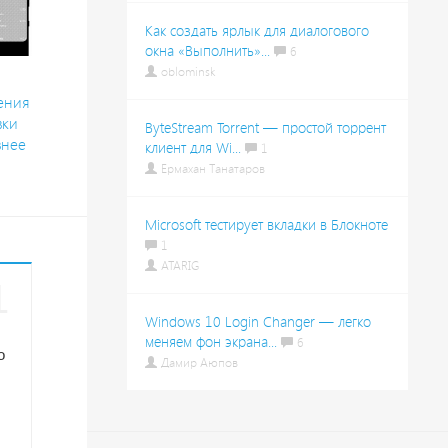
Как создать ярлык для диалогового
окна «Выполнить»...
6
oblominsk
ения
вки
ByteStream Torrent — простой торрент
внее
клиент для Wi...
1
Ермахан Танатаров
Microsoft тестирует вкладки в Блокноте
1
ATARIG
1
Windows 10 Login Changer — легко
меняем фон экрана...
6
о
Дамир Аюпов