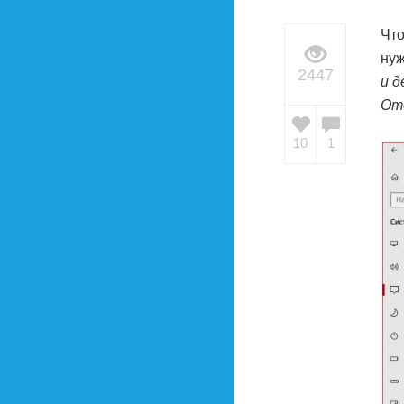
Что
нуж
2447
и 
От
10
1