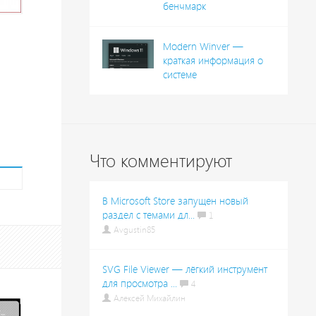
бенчмарк
Modern Winver —
краткая информация о
системе
Что комментируют
В Microsoft Store запущен новый
раздел с темами дл...
1
Avgustin85
SVG File Viewer — лёгкий инструмент
для просмотра ...
4
Алексей Михайлин