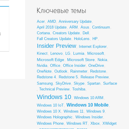
Ключевые темы
Acer
,
AMD
,
Anniversary Update
,
April 2018 Update
,
ARM
,
Asus
,
Continuum
,
Cortana
,
Creators Update
,
Dell
,
х
Fall Creators Update
,
HoloLens
,
HP
,
Insider Preview
,
Internet Explorer
,
Lumia
Microsoft
Kinect
,
Lenovo
,
LG
,
,
,
Microsoft Edge
Microsoft Store
,
,
Nokia
,
Nvidia
,
Office
,
Office Insider
,
OneDrive
,
OneNote
,
Outlook
,
Rainmeter
,
Redstone
,
Redstone 4
,
Redstone 5
,
Release Preview
,
Surface
Samsung
,
SkyDrive
,
Skype
,
Spartan
,
,
Technical Preview
,
Toshiba
,
Windows 10
,
Windows 10 ARM
,
Windows 10 Mobile
Windows 10 IoT
,
,
Windows 10 X
,
Windows 11
,
Windows 9
,
Windows Holographic
,
Windows Insider
,
Xbox
Windows Phone
,
Windows RT
,
,
XWidget