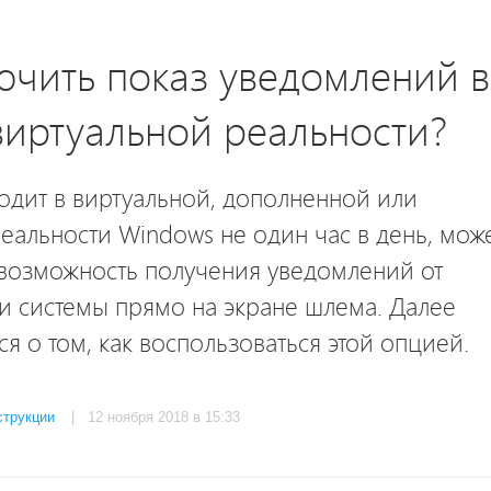
ючить показ уведомлений в
иртуальной реальности?
одит в виртуальной, дополненной или
альности Windows не один час в день, мож
 возможность получения уведомлений от
и системы прямо на экране шлема. Далее
ся о том, как воспользоваться этой опцией.
струкции
| 12 ноября 2018 в 15:33