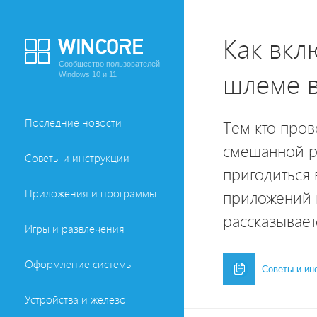
Как вкл
Сообщество пользователей
шлеме в
Windows 10 и 11
Последние новости
Тем кто пров
смешанной ре
Советы и инструкции
пригодиться
Приложения и программы
приложений 
рассказывает
Игры и развлечения
Оформление системы
Советы и ин
Устройства и железо