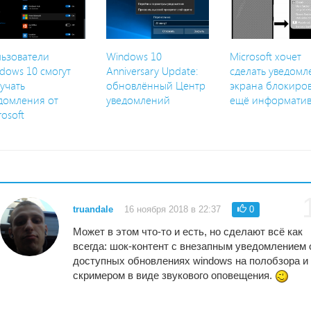
ьзователи
Windows 10
Microsoft хочет
dows 10 смогут
Anniversary Update:
сделать уведомл
учать
обновлённый Центр
экрана блокиро
домления от
уведомлений
ещё информати
rosoft
truandale
16 ноября 2018 в 22:37
0
Может в этом что-то и есть, но сделают всё как
всегда: шок-контент с внезапным уведомлением 
доступных обновлениях windows на полобзора и
скримером в виде звукового оповещения.