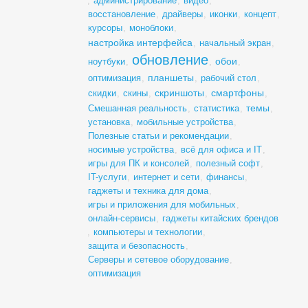
,
администрирование
,
видео
,
восстановление
,
драйверы
,
иконки
,
концепт
,
курсоры
,
моноблоки
,
настройка интерфейса
,
начальный экран
,
обновление
обои
ноутбуки
,
,
,
планшеты
оптимизация
,
,
рабочий стол
,
скриншоты
смартфоны
скидки
,
скины
,
,
,
темы
Смешанная реальность
,
статистика
,
,
установка
,
мобильные устройства
,
Полезные статьи и рекомендации
,
носимые устройства
,
всё для офиса и IT
,
игры для ПК и консолей
,
полезный софт
,
IT-услуги
,
интернет и сети
,
финансы
,
гаджеты и техника для дома
,
игры и приложения для мобильных
,
онлайн-сервисы
,
гаджеты китайских брендов
,
компьютеры и технологии
,
защита и безопасность
,
Серверы и сетевое оборудование
,
оптимизация