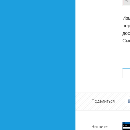
Изм
пер
дос
См
Поделиться
Читайте