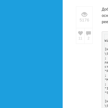
Доб
ос
5176
ре
11
2
W
[
\
;
л
ст
"
;
"
;
"
"
[
\