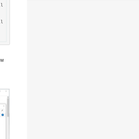
ll
ll
ом