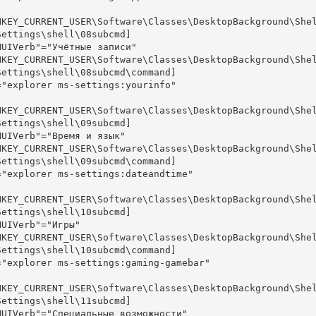
HKEY_CURRENT_USER\Software\Classes\DesktopBackground\She
Settings\shell\08subcmd]

MUIVerb"="Учётные записи"

HKEY_CURRENT_USER\Software\Classes\DesktopBackground\She
Settings\shell\08subcmd\command]

="explorer ms-settings:yourinfo"

HKEY_CURRENT_USER\Software\Classes\DesktopBackground\She
Settings\shell\09subcmd]

MUIVerb"="Время и язык"

HKEY_CURRENT_USER\Software\Classes\DesktopBackground\She
Settings\shell\09subcmd\command]

="explorer ms-settings:dateandtime"

HKEY_CURRENT_USER\Software\Classes\DesktopBackground\She
Settings\shell\10subcmd]

MUIVerb"="Игры"

HKEY_CURRENT_USER\Software\Classes\DesktopBackground\She
Settings\shell\10subcmd\command]

="explorer ms-settings:gaming-gamebar"

HKEY_CURRENT_USER\Software\Classes\DesktopBackground\She
Settings\shell\11subcmd]

MUIVerb"="Специальные возможности"
