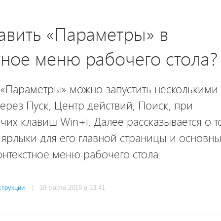
авить «Параметры» в
тное меню рабочего стола?
«Параметры» можно запустить несколькими
ерез Пуск, Центр действий, Поиск, при
их клавиш Win+i. Далее рассказывается о т
 ярлыки для его главной страницы и основн
онтекстное меню рабочего стола.
струкции
| 18 марта 2019 в 13:41