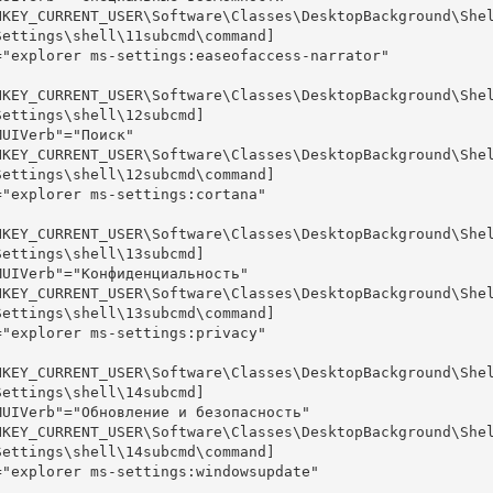
HKEY_CURRENT_USER\Software\Classes\DesktopBackground\She
Settings\shell\11subcmd\command]

="explorer ms-settings:easeofaccess-narrator"

HKEY_CURRENT_USER\Software\Classes\DesktopBackground\She
Settings\shell\12subcmd]

MUIVerb"="Поиск"

HKEY_CURRENT_USER\Software\Classes\DesktopBackground\She
Settings\shell\12subcmd\command]

="explorer ms-settings:cortana"

HKEY_CURRENT_USER\Software\Classes\DesktopBackground\She
Settings\shell\13subcmd]

MUIVerb"="Конфиденциальность"

HKEY_CURRENT_USER\Software\Classes\DesktopBackground\She
Settings\shell\13subcmd\command]

="explorer ms-settings:privacy"

HKEY_CURRENT_USER\Software\Classes\DesktopBackground\She
Settings\shell\14subcmd]

MUIVerb"="Обновление и безопасность"

HKEY_CURRENT_USER\Software\Classes\DesktopBackground\She
Settings\shell\14subcmd\command]

="explorer ms-settings:windowsupdate"
