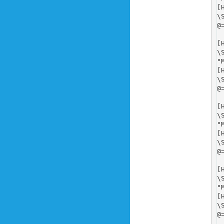
[
\
@
[
\
"
[
\
@
[
\
"
[
\
@
[
\
"
[
\
@