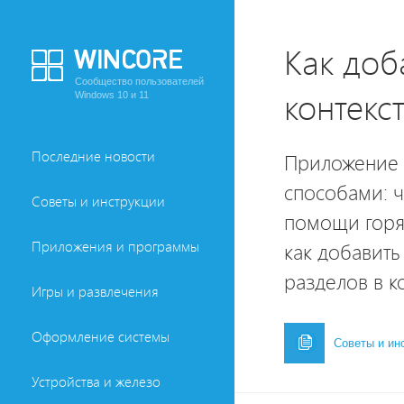
Как доб
Сообщество пользователей
контекс
Windows 10 и 11
Последние новости
Приложение 
способами: ч
Советы и инструкции
помощи горяч
Приложения и программы
как добавить
разделов в к
Игры и развлечения
Оформление системы
Советы и ин
Устройства и железо