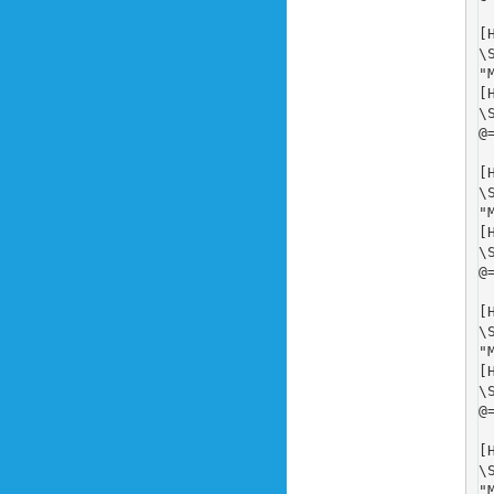
[
\
"
[
\
@
[
\
"
[
\
@
[
\
"
[
\
@
[
\
"