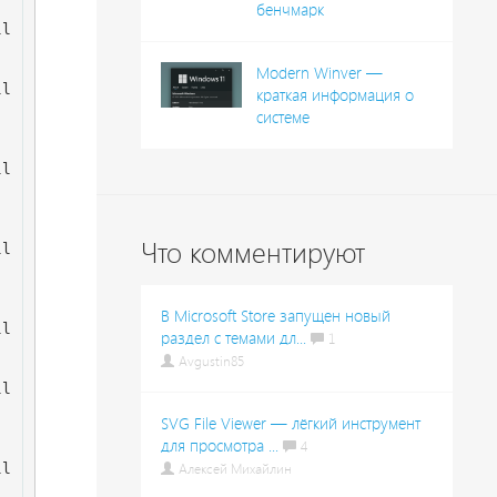
бенчмарк
ll
Modern Winver —
ll
краткая информация о
системе
ll
Что комментируют
ll
В Microsoft Store запущен новый
ll
раздел с темами дл...
1
Avgustin85
ll
SVG File Viewer — лёгкий инструмент
для просмотра ...
4
ll
Алексей Михайлин