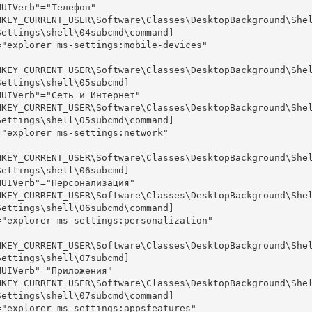
MUIVerb"="Телефон"

HKEY_CURRENT_USER\Software\Classes\DesktopBackground\She
Settings\shell\04subcmd\command]

="explorer ms-settings:mobile-devices"

HKEY_CURRENT_USER\Software\Classes\DesktopBackground\She
Settings\shell\05subcmd]

MUIVerb"="Сеть и Интернет"

HKEY_CURRENT_USER\Software\Classes\DesktopBackground\She
Settings\shell\05subcmd\command]

="explorer ms-settings:network"

HKEY_CURRENT_USER\Software\Classes\DesktopBackground\She
Settings\shell\06subcmd]

MUIVerb"="Персонализация"

HKEY_CURRENT_USER\Software\Classes\DesktopBackground\She
Settings\shell\06subcmd\command]

="explorer ms-settings:personalization"

HKEY_CURRENT_USER\Software\Classes\DesktopBackground\She
Settings\shell\07subcmd]

MUIVerb"="Приложения"

HKEY_CURRENT_USER\Software\Classes\DesktopBackground\She
Settings\shell\07subcmd\command]

="explorer ms-settings:appsfeatures"
