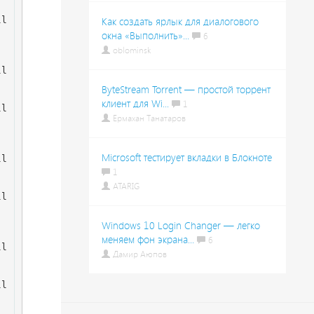
ll
Как создать ярлык для диалогового
окна «Выполнить»...
6
oblominsk
ll
ByteStream Torrent — простой торрент
клиент для Wi...
1
ll
Ермахан Танатаров
Microsoft тестирует вкладки в Блокноте
ll
1
ATARIG
ll
Windows 10 Login Changer — легко
меняем фон экрана...
6
ll
Дамир Аюпов
ll