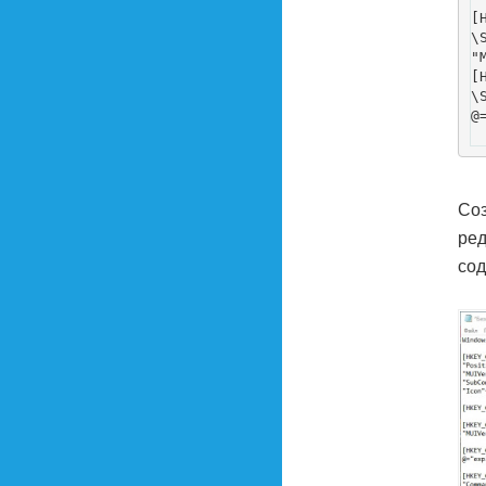
[
\
"
[
\
@
Соз
ред
со