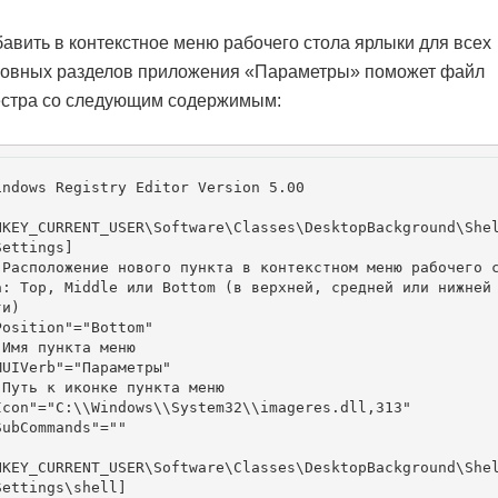
авить в контекстное меню рабочего стола ярлыки для всех
новных разделов приложения «Параметры» поможет файл
естра со следующим содержимым:
indows Registry Editor Version 5.00

HKEY_CURRENT_USER\Software\Classes\DesktopBackground\She
Settings]

 Расположение нового пункта в контекстном меню рабочего 
а: Top, Middle или Bottom (в верхней, средней или нижней
и)

Position"="Bottom"

 Имя пункта меню

MUIVerb"="Параметры"

 Путь к иконке пункта меню

Icon"="C:\\Windows\\System32\\imageres.dll,313" 

SubCommands"=""

HKEY_CURRENT_USER\Software\Classes\DesktopBackground\She
Settings\shell]
