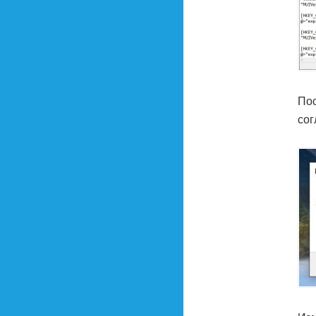
Пос
сог