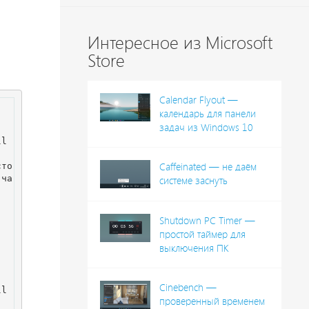
Интересное из Microsoft
Store
Calendar Flyout —
календарь для панели
задач из Windows 10
ll
сто
Caffeinated — не даём
 ча
системе заснуть
Shutdown PC Timer —
простой таймер для
выключения ПК
Cinebench —
ll
проверенный временем