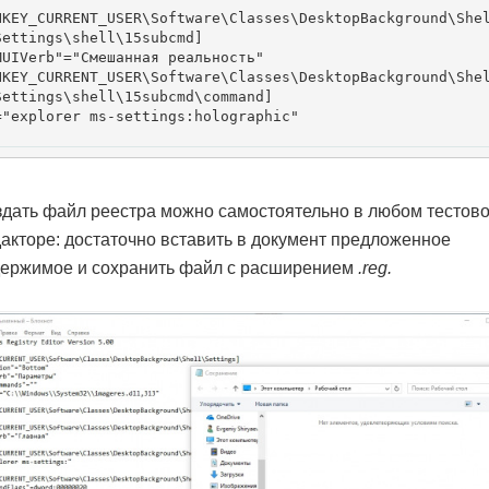
HKEY_CURRENT_USER\Software\Classes\DesktopBackground\She
Settings\shell\15subcmd]

MUIVerb"="Смешанная реальность"

HKEY_CURRENT_USER\Software\Classes\DesktopBackground\She
Settings\shell\15subcmd\command]

="explorer ms-settings:holographic"

дать файл реестра можно самостоятельно в любом тестов
акторе: достаточно вставить в документ предложенное
держимое и сохранить файл с расширением
.reg.