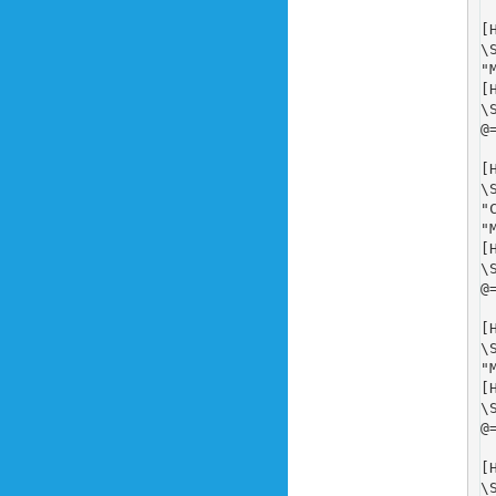
[
\
"
[
\
@
[
\
"
"
[
\
@
[
\
"
[
\
@
[
\