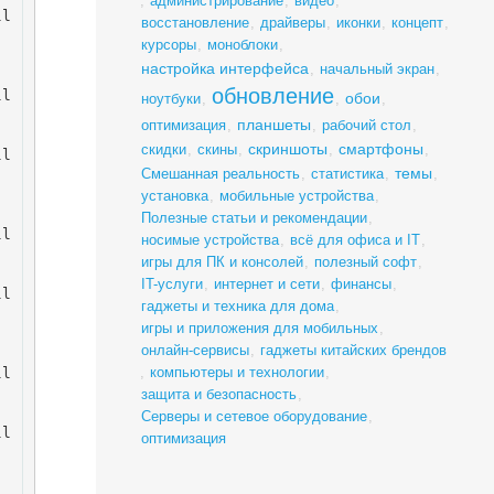
,
администрирование
,
видео
,
ll
восстановление
,
драйверы
,
иконки
,
концепт
,
курсоры
,
моноблоки
,
настройка интерфейса
,
начальный экран
,
обновление
ll
обои
ноутбуки
,
,
,
планшеты
оптимизация
,
,
рабочий стол
,
скриншоты
смартфоны
скидки
,
скины
,
,
,
ll
темы
Смешанная реальность
,
статистика
,
,
установка
,
мобильные устройства
,
Полезные статьи и рекомендации
,
ll
носимые устройства
,
всё для офиса и IT
,
игры для ПК и консолей
,
полезный софт
,
IT-услуги
,
интернет и сети
,
финансы
,
ll
гаджеты и техника для дома
,
игры и приложения для мобильных
,
онлайн-сервисы
,
гаджеты китайских брендов
,
компьютеры и технологии
,
ll
защита и безопасность
,
Серверы и сетевое оборудование
,
ll
оптимизация