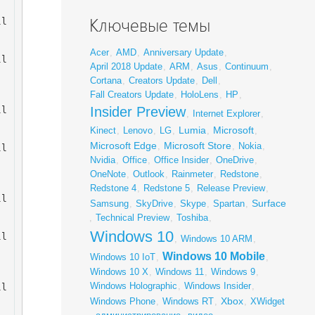
Ключевые темы
ll
Acer
,
AMD
,
Anniversary Update
,
ll
April 2018 Update
,
ARM
,
Asus
,
Continuum
,
Cortana
,
Creators Update
,
Dell
,
Fall Creators Update
,
HoloLens
,
HP
,
Insider Preview
ll
,
Internet Explorer
,
Lumia
Microsoft
Kinect
,
Lenovo
,
LG
,
,
,
Microsoft Edge
Microsoft Store
,
,
Nokia
,
ll
Nvidia
,
Office
,
Office Insider
,
OneDrive
,
OneNote
,
Outlook
,
Rainmeter
,
Redstone
,
Redstone 4
,
Redstone 5
,
Release Preview
,
ll
Surface
Samsung
,
SkyDrive
,
Skype
,
Spartan
,
,
Technical Preview
,
Toshiba
,
Windows 10
ll
,
Windows 10 ARM
,
Windows 10 Mobile
Windows 10 IoT
,
,
Windows 10 X
,
Windows 11
,
Windows 9
,
Windows Holographic
,
Windows Insider
,
ll
Xbox
Windows Phone
,
Windows RT
,
,
XWidget