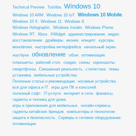
Windows 10
Technical Preview
,
Toshiba
,
,
Windows 10 Mobile
Windows 10 ARM
,
Windows 10 IoT
,
,
Windows 10 X
,
Windows 11
,
Windows 9
,
Windows Holographic
,
Windows Insider
,
Windows Phone
,
Xbox
Windows RT
,
,
XWidget
,
администрирование
,
видео
,
восстановление
,
драйверы
,
иконки
,
концепт
,
курсоры
,
настройка интерфейса
моноблоки
,
,
начальный экран
,
обновление
обои
ноутбуки
,
,
,
оптимизация
,
планшеты
скриншоты
,
рабочий стол
,
скидки
,
скины
,
,
смартфоны
темы
,
Смешанная реальность
,
статистика
,
,
установка
,
мобильные устройства
,
Полезные статьи и рекомендации
,
носимые устройства
,
всё для офиса и IT
,
игры для ПК и консолей
,
полезный софт
,
IT-услуги
,
интернет и сети
,
финансы
,
гаджеты и техника для дома
,
игры и приложения для мобильных
,
онлайн-сервисы
,
гаджеты китайских брендов
,
компьютеры и технологии
,
защита и безопасность
,
Серверы и сетевое оборудование
,
оптимизация