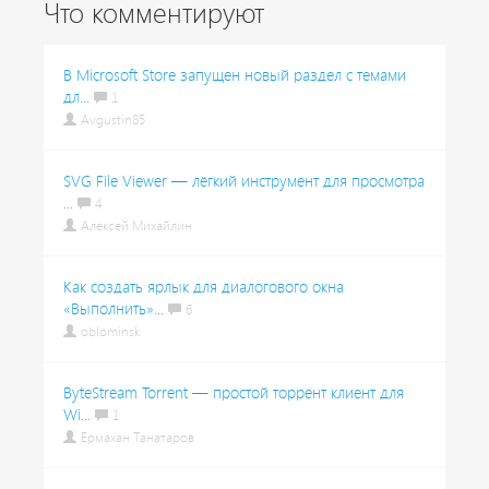
Что комментируют
В Microsoft Store запущен новый раздел с темами
дл...
1
Avgustin85
SVG File Viewer — лёгкий инструмент для просмотра
...
4
Алексей Михайлин
Как создать ярлык для диалогового окна
«Выполнить»...
6
oblominsk
ByteStream Torrent — простой торрент клиент для
Wi...
1
Ермахан Танатаров