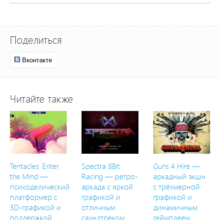
Поделиться
Вконтакте
Читайте также
Tentacles: Enter
Spectra 8Bit
Guns 4 Hire —
the Mind —
Racing — ретро-
аркадный экшн
психоделический
аркада с яркой
с трёхмерной
платформер с
графикой и
графикой и
3D-графикой и
отличным
динамичным
поддержкой
саундтреком
геймплеем