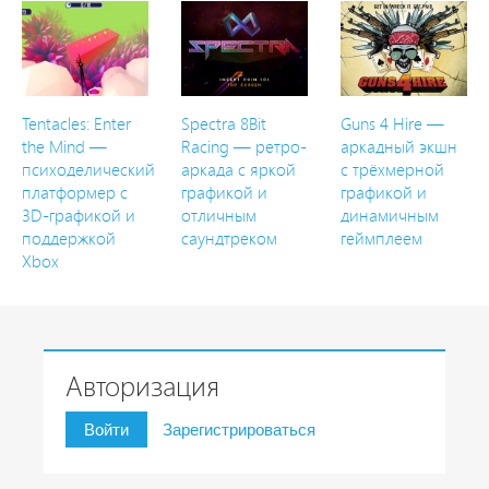
Tentacles: Enter
Spectra 8Bit
Guns 4 Hire —
the Mind —
Racing — ретро-
аркадный экшн
психоделический
аркада с яркой
с трёхмерной
платформер с
графикой и
графикой и
3D-графикой и
отличным
динамичным
поддержкой
саундтреком
геймплеем
Xbox
Авторизация
Войти
Зарегистрироваться