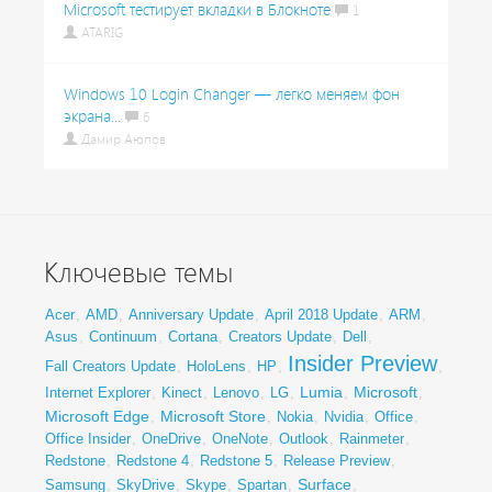
Microsoft тестирует вкладки в Блокноте
1
ATARIG
Windows 10 Login Changer — легко меняем фон
экрана...
6
Дамир Аюпов
Ключевые темы
Acer
,
AMD
,
Anniversary Update
,
April 2018 Update
,
ARM
,
Asus
,
Continuum
,
Cortana
,
Creators Update
,
Dell
,
Insider Preview
Fall Creators Update
,
HoloLens
,
HP
,
,
Lumia
Microsoft
Internet Explorer
,
Kinect
,
Lenovo
,
LG
,
,
,
Microsoft Edge
Microsoft Store
,
,
Nokia
,
Nvidia
,
Office
,
Office Insider
,
OneDrive
,
OneNote
,
Outlook
,
Rainmeter
,
Redstone
,
Redstone 4
,
Redstone 5
,
Release Preview
,
Surface
Samsung
,
SkyDrive
,
Skype
,
Spartan
,
,