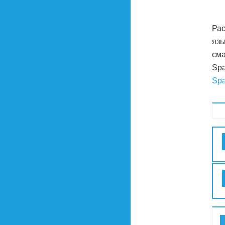
Рас
язы
сма
Spa
Spa