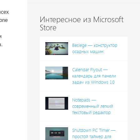
всех
Интересное из Microsoft
hone
Store
и
.
Besiege — конструктор
осадных машин
Calendar Flyout —
календарь для панели
задач из Windows 10
Notepads —
современный лёгкий
текстовый редактор
Shutdown PC Timer —
простой таймер для