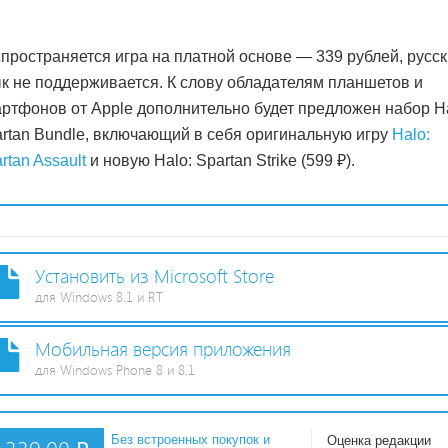
пространяется игра на платной основе — 339 рублей, русс
к не поддерживается. К слову обладателям планшетов и
ртфонов от Apple дополнительно будет предложен набор Ha
rtan Bundle, включающий в себя оригинальную игру
Halo:
rtan Assault
и новую Halo: Spartan Strike (599 ₽).
Установить из Microsoft Store
для Windows 8.1 и RT
Мобильная версия приложения
для Windows Phone 8 и 8.1
Без встроенных покупок и
Оценка редакции