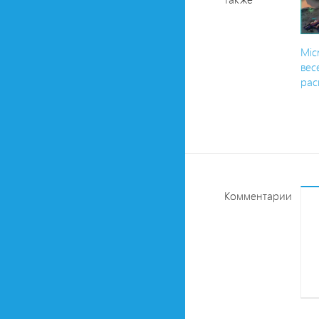
Mic
ве
рас
Комментарии