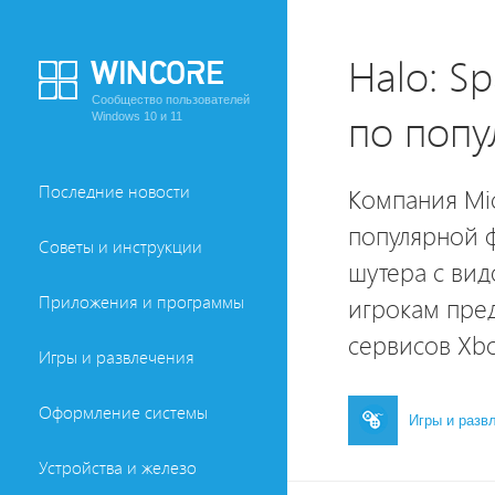
Halo: Sp
Сообщество пользователей
по попу
Windows 10 и 11
Последние новости
Компания Mic
популярной ф
Советы и инструкции
шутера с вид
Приложения и программы
игрокам пре
сервисов Xbo
Игры и развлечения
Оформление системы
Игры и разв
Устройства и железо