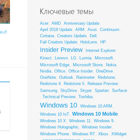
Ключевые темы
Acer
,
AMD
,
Anniversary Update
,
April 2018 Update
,
ARM
,
Asus
,
Continuum
,
ault
Cortana
,
Creators Update
,
Dell
,
Fall Creators Update
,
HoloLens
,
HP
,
Insider Preview
,
Internet Explorer
,
8
Lumia
Microsoft
Kinect
,
Lenovo
,
LG
,
,
,
Microsoft Edge
Microsoft Store
,
,
Nokia
,
Nvidia
,
Office
,
Office Insider
,
OneDrive
,
OneNote
,
Outlook
,
Rainmeter
,
Redstone
,
Redstone 4
,
Redstone 5
,
Release Preview
,
Surface
Samsung
,
SkyDrive
,
Skype
,
Spartan
,
,
Technical Preview
,
Toshiba
,
Windows 10
,
Windows 10 ARM
,
х
Windows 10 Mobile
Windows 10 IoT
,
,
Windows 10 X
,
Windows 11
,
Windows 9
,
Windows Holographic
,
Windows Insider
,
Xbox
Windows Phone
,
Windows RT
,
,
XWidget