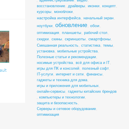
,
администрирование
,
видео
,
восстановление
,
драйверы
,
иконки
,
концепт
,
курсоры
,
моноблоки
,
настройка интерфейса
,
начальный экран
,
обновление
обои
ноутбуки
,
,
,
планшеты
оптимизация
,
,
рабочий стол
,
скриншоты
смартфоны
скидки
,
скины
,
,
,
темы
Смешанная реальность
,
статистика
,
,
установка
,
мобильные устройства
,
Полезные статьи и рекомендации
,
носимые устройства
,
всё для офиса и IT
,
игры для ПК и консолей
,
полезный софт
,
ault
IT-услуги
,
интернет и сети
,
финансы
,
гаджеты и техника для дома
,
игры и приложения для мобильных
,
8
онлайн-сервисы
,
гаджеты китайских брендов
,
компьютеры и технологии
,
защита и безопасность
,
Серверы и сетевое оборудование
,
оптимизация