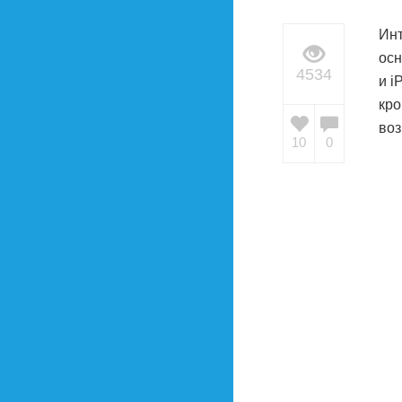
Инт
осн
4534
и i
кро
воз
10
0