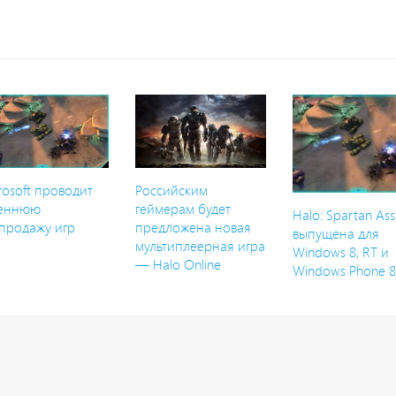
rosoft проводит
Российским
сеннюю
геймерам будет
Halo: Spartan Ass
продажу игр
предложена новая
выпущена для
мультиплеерная игра
Windows 8, RT и
— Halo Online
Windows Phone 