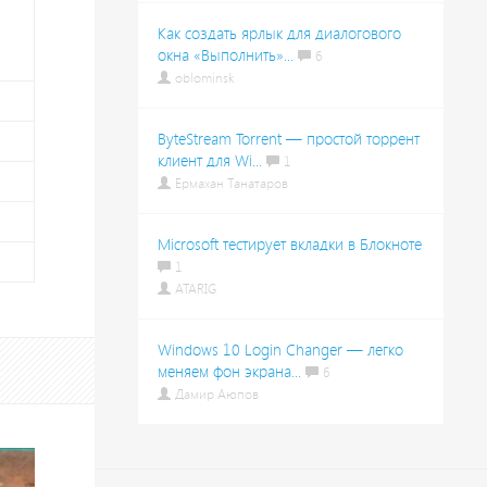
Как создать ярлык для диалогового
окна «Выполнить»...
6
oblominsk
ByteStream Torrent — простой торрент
клиент для Wi...
1
Ермахан Танатаров
Microsoft тестирует вкладки в Блокноте
1
ATARIG
Windows 10 Login Changer — легко
меняем фон экрана...
6
Дамир Аюпов