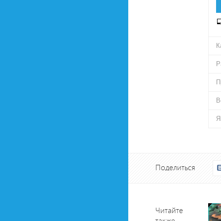
К
Р
П
В
Я
Поделиться
Читайте
также