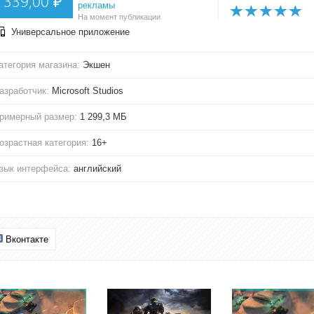
339,00 ₽
рекламы
На момент публикации
Универсальное приложение
атегория магазина:
Экшен
азработчик:
Microsoft Studios
римерный размер:
1 299,3 МБ
озрастная категория:
16+
зык интерфейса:
английский
Вконтакте