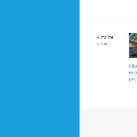
Читайте
также
Mic
ве
рас