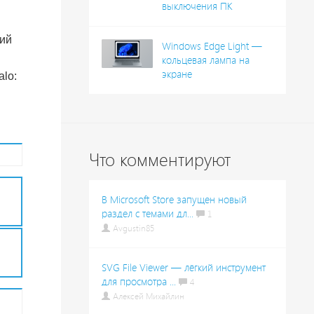
выключения ПК
кий
Windows Edge Light —
кольцевая лампа на
экране
lo:
Что комментируют
В Microsoft Store запущен новый
раздел с темами дл...
1
Avgustin85
SVG File Viewer — лёгкий инструмент
для просмотра ...
4
Алексей Михайлин