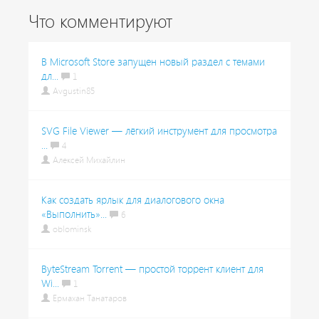
Что комментируют
В Microsoft Store запущен новый раздел с темами
дл...
1
Avgustin85
SVG File Viewer — лёгкий инструмент для просмотра
...
4
Алексей Михайлин
Как создать ярлык для диалогового окна
«Выполнить»...
6
oblominsk
ByteStream Torrent — простой торрент клиент для
Wi...
1
Ермахан Танатаров