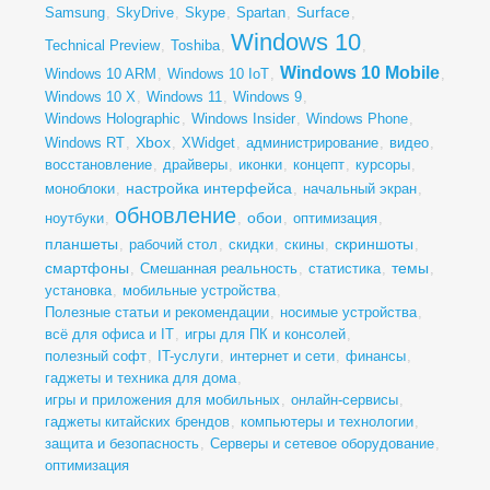
Surface
Samsung
,
SkyDrive
,
Skype
,
Spartan
,
,
Windows 10
Technical Preview
,
Toshiba
,
,
Windows 10 Mobile
Windows 10 ARM
,
Windows 10 IoT
,
,
Windows 10 X
,
Windows 11
,
Windows 9
,
Windows Holographic
,
Windows Insider
,
Windows Phone
,
Xbox
Windows RT
,
,
XWidget
,
администрирование
,
видео
,
восстановление
,
драйверы
,
иконки
,
концепт
,
курсоры
,
настройка интерфейса
моноблоки
,
,
начальный экран
,
обновление
обои
ноутбуки
,
,
,
оптимизация
,
планшеты
скриншоты
,
рабочий стол
,
скидки
,
скины
,
,
смартфоны
темы
,
Смешанная реальность
,
статистика
,
,
установка
,
мобильные устройства
,
Полезные статьи и рекомендации
,
носимые устройства
,
всё для офиса и IT
,
игры для ПК и консолей
,
полезный софт
,
IT-услуги
,
интернет и сети
,
финансы
,
гаджеты и техника для дома
,
игры и приложения для мобильных
,
онлайн-сервисы
,
гаджеты китайских брендов
,
компьютеры и технологии
,
защита и безопасность
,
Серверы и сетевое оборудование
,
оптимизация