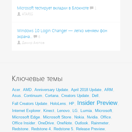
Microsoft тестирует вкладки в Блокноте
1
ATARIG
Windows 10 Login Changer — легко меняем фон
экрана...
6
Дамир Аюпов
Ключевые темы
Acer
,
AMD
,
Anniversary Update
,
April 2018 Update
,
ARM
,
Asus
,
Continuum
,
Cortana
,
Creators Update
,
Dell
,
Insider Preview
Fall Creators Update
,
HoloLens
,
HP
,
,
Lumia
Microsoft
Internet Explorer
,
Kinect
,
Lenovo
,
LG
,
,
,
Microsoft Edge
Microsoft Store
,
,
Nokia
,
Nvidia
,
Office
,
Office Insider
,
OneDrive
,
OneNote
,
Outlook
,
Rainmeter
,
Redstone
,
Redstone 4
,
Redstone 5
,
Release Preview
,