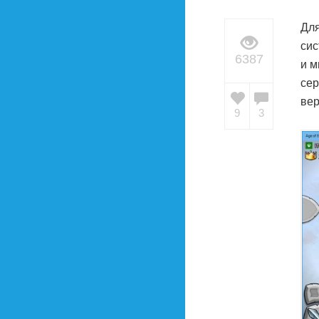
Для
сис
6387
и м
сер
вер
9
3