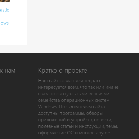
astle
dows
к нам
Кратко о проекте
Наш сайт создан для тех, кто
интересуется всем, что так или иначе
связано с актуальными версиями
семейства операционных систем
Windows. Пользователям сайта
доступны программы, обзоры
приложений и устройств, новости,
полезные статьи и инструкции, темы,
оформление ОС и многое другое.