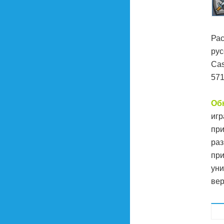
Рас
рус
Cas
571
Об
игр
при
раз
при
уни
вер