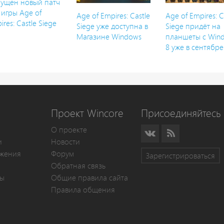
ущен новый патч
 игры Age of
Age of Empires: Castle
Age of Empires: C
ires: Castle Siege
Siege уже доступна в
Siege придёт на
Магазине Windows
планшеты с Win
8 уже в сентябре
Проект Wincore
Присоединяйтесь 
О проекте
и
Новости
жения
Форум
Зарегистрироваться
Обратная связь
мы
Общие правила сайта
Правила общения