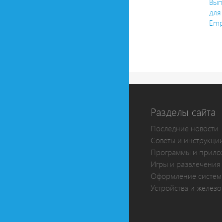
Вып
для
Emp
Разделы сайта
Последние новости
Советы и инструкци
Программы и прило
Игры и развлечения
Оформление систе
Устройства и железо