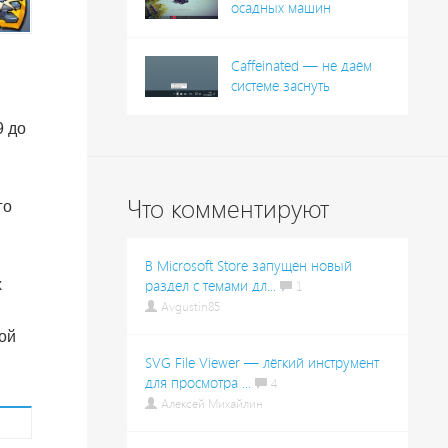
осадных машин
Caffeinated — не даём
системе заснуть
9 до
Что комментируют
го
В Microsoft Store запущен новый
х
раздел с темами дл...
1
Avgustin85
той
SVG File Viewer — лёгкий инструмент
для просмотра ...
4
Алексей Михайлин