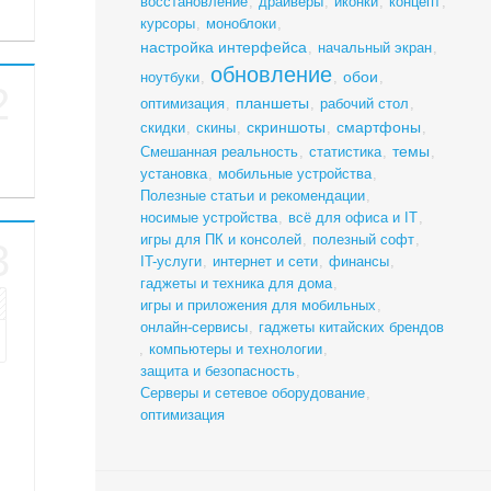
восстановление
,
драйверы
,
иконки
,
концепт
,
курсоры
,
моноблоки
,
настройка интерфейса
,
начальный экран
,
обновление
обои
ноутбуки
,
,
,
2
планшеты
оптимизация
,
,
рабочий стол
,
скриншоты
смартфоны
скидки
,
скины
,
,
,
темы
Смешанная реальность
,
статистика
,
,
установка
,
мобильные устройства
,
Полезные статьи и рекомендации
,
носимые устройства
,
всё для офиса и IT
,
игры для ПК и консолей
,
полезный софт
,
3
IT-услуги
,
интернет и сети
,
финансы
,
гаджеты и техника для дома
,
игры и приложения для мобильных
,
онлайн-сервисы
,
гаджеты китайских брендов
,
компьютеры и технологии
,
защита и безопасность
,
Серверы и сетевое оборудование
,
оптимизация