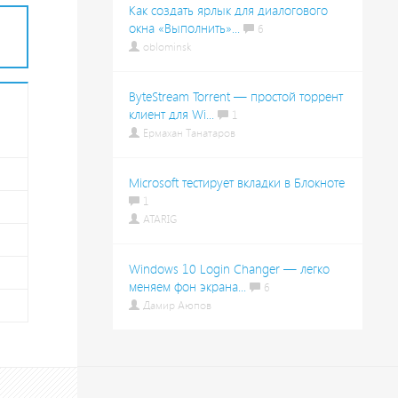
Как создать ярлык для диалогового
окна «Выполнить»...
6
oblominsk
ByteStream Torrent — простой торрент
клиент для Wi...
1
Ермахан Танатаров
Microsoft тестирует вкладки в Блокноте
1
ATARIG
Windows 10 Login Changer — легко
меняем фон экрана...
6
Дамир Аюпов