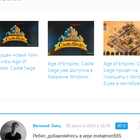
ущен новый патч
 игры Age of
Age of Empires: Castle
Age of Empires: C
ires: Castle Siege
Siege уже доступна в
Siege придёт на
Магазине Windows
планшеты с Win
8 уже в сентябре
Виталий Заяц
28 августа 2015 в 16:50
0
Ребят, добавляйтесь в игре metalmen555