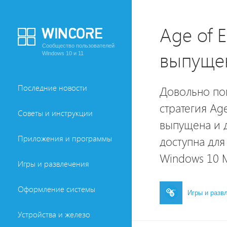
Age of E
Сообщество пользователей
выпущен
Windows 10 и 11
Последние новости
Довольно по
стратегия Age
Советы и инструкции
выпущена и д
Приложения и программы
доступна для
Windows 10 M
Игры и развлечения
Оформление системы
Игры и разв
Устройства и железо