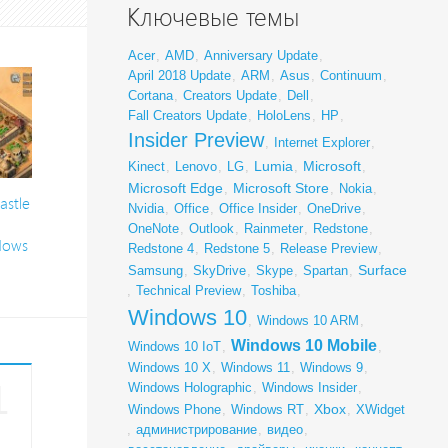
Ключевые темы
Acer
,
AMD
,
Anniversary Update
,
April 2018 Update
,
ARM
,
Asus
,
Continuum
,
Cortana
,
Creators Update
,
Dell
,
Fall Creators Update
,
HoloLens
,
HP
,
Insider Preview
,
Internet Explorer
,
Lumia
Microsoft
Kinect
,
Lenovo
,
LG
,
,
,
Microsoft Edge
Microsoft Store
,
,
Nokia
,
astle
Nvidia
,
Office
,
Office Insider
,
OneDrive
,
OneNote
,
Outlook
,
Rainmeter
,
Redstone
,
dows
Redstone 4
,
Redstone 5
,
Release Preview
,
Surface
Samsung
,
SkyDrive
,
Skype
,
Spartan
,
,
Technical Preview
,
Toshiba
,
Windows 10
,
Windows 10 ARM
,
Windows 10 Mobile
Windows 10 IoT
,
,
Windows 10 X
,
Windows 11
,
Windows 9
,
1
Windows Holographic
,
Windows Insider
,
Xbox
Windows Phone
,
Windows RT
,
,
XWidget
,
администрирование
,
видео
,