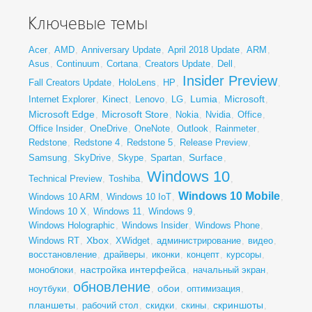
Ключевые темы
Acer
,
AMD
,
Anniversary Update
,
April 2018 Update
,
ARM
,
Asus
,
Continuum
,
Cortana
,
Creators Update
,
Dell
,
Insider Preview
Fall Creators Update
,
HoloLens
,
HP
,
,
Lumia
Microsoft
Internet Explorer
,
Kinect
,
Lenovo
,
LG
,
,
,
Microsoft Edge
Microsoft Store
,
,
Nokia
,
Nvidia
,
Office
,
Office Insider
,
OneDrive
,
OneNote
,
Outlook
,
Rainmeter
,
Redstone
,
Redstone 4
,
Redstone 5
,
Release Preview
,
Surface
Samsung
,
SkyDrive
,
Skype
,
Spartan
,
,
Windows 10
Technical Preview
,
Toshiba
,
,
Windows 10 Mobile
Windows 10 ARM
,
Windows 10 IoT
,
,
Windows 10 X
,
Windows 11
,
Windows 9
,
Windows Holographic
,
Windows Insider
,
Windows Phone
,
Xbox
Windows RT
,
,
XWidget
,
администрирование
,
видео
,
восстановление
,
драйверы
,
иконки
,
концепт
,
курсоры
,
настройка интерфейса
моноблоки
,
,
начальный экран
,
обновление
обои
ноутбуки
,
,
,
оптимизация
,
планшеты
скриншоты
,
рабочий стол
,
скидки
,
скины
,
,