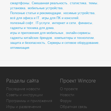
смартфоны
темы
,
Смешанная реальность
,
статистика
,
,
установка
,
мобильные устройства
,
Полезные статьи и рекомендации
,
носимые устройства
,
всё для офиса и IT
,
игры для ПК и консолей
,
полезный софт
,
IT-услуги
,
интернет и сети
,
финансы
,
гаджеты и техника для дома
,
игры и приложения для мобильных
,
онлайн-сервисы
,
гаджеты китайских брендов
,
компьютеры и технологии
,
защита и безопасность
,
Серверы и сетевое оборудование
,
оптимизация
Разделы сайта
Проект Wincore
Последние новости
О проекте
Советы и инструкции
Новости
Программы и приложения
Форум
Игры и развлечения
Обратная связь