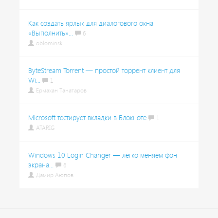
Как создать ярлык для диалогового окна
«Выполнить»...
6
oblominsk
ByteStream Torrent — простой торрент клиент для
Wi...
1
Ермахан Танатаров
Microsoft тестирует вкладки в Блокноте
1
ATARIG
Windows 10 Login Changer — легко меняем фон
экрана...
6
Дамир Аюпов