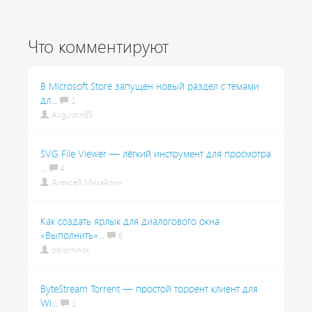
Что комментируют
В Microsoft Store запущен новый раздел с темами
дл...
1
Avgustin85
SVG File Viewer — лёгкий инструмент для просмотра
...
4
Алексей Михайлин
Как создать ярлык для диалогового окна
«Выполнить»...
6
oblominsk
ByteStream Torrent — простой торрент клиент для
Wi...
1