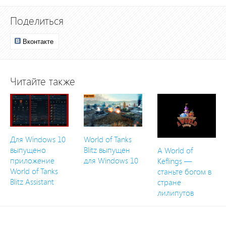
Поделиться
Вконтакте
Читайте также
Для Windows 10
World of Tanks
выпущено
Blitz выпущен
A World of
приложение
для Windows 10
Keflings —
World of Tanks
станьте богом в
Blitz Assistant
стране
лилипутов