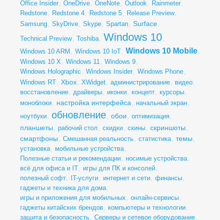
Office Insider
,
OneDrive
,
OneNote
,
Outlook
,
Rainmeter
,
Redstone
,
Redstone 4
,
Redstone 5
,
Release Preview
,
Surface
Samsung
,
SkyDrive
,
Skype
,
Spartan
,
,
Windows 10
Technical Preview
,
Toshiba
,
,
Windows 10 Mobile
Windows 10 ARM
,
Windows 10 IoT
,
,
Windows 10 X
,
Windows 11
,
Windows 9
,
Windows Holographic
,
Windows Insider
,
Windows Phone
,
Xbox
Windows RT
,
,
XWidget
,
администрирование
,
видео
,
восстановление
,
драйверы
,
иконки
,
концепт
,
курсоры
,
настройка интерфейса
моноблоки
,
,
начальный экран
,
обновление
обои
ноутбуки
,
,
,
оптимизация
,
планшеты
скриншоты
,
рабочий стол
,
скидки
,
скины
,
,
смартфоны
темы
,
Смешанная реальность
,
статистика
,
,
установка
,
мобильные устройства
,
Полезные статьи и рекомендации
,
носимые устройства
,
всё для офиса и IT
,
игры для ПК и консолей
,
полезный софт
,
IT-услуги
,
интернет и сети
,
финансы
,
гаджеты и техника для дома
,
игры и приложения для мобильных
,
онлайн-сервисы
,
гаджеты китайских брендов
,
компьютеры и технологии
,
защита и безопасность
,
Серверы и сетевое оборудование
,