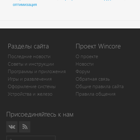
оптимизация
Разделы сайта
Проект Wincore
Последние новости
О проекте
Советы и инструкции
Новости
Программы и приложения
Форум
Игры и развлечения
Обратная связь
Оформление системы
Общие правила сайта
Устройства и железо
Правила общения
Присоединяйтесь к нам