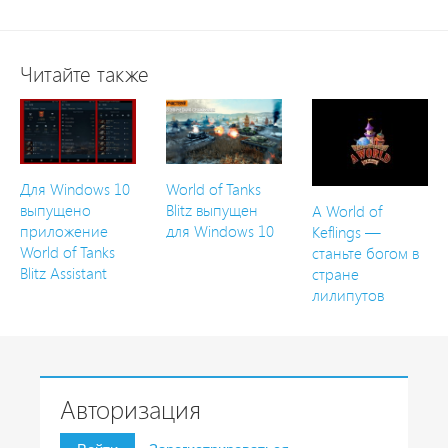
Читайте также
Для Windows 10
World of Tanks
выпущено
Blitz выпущен
A World of
приложение
для Windows 10
Keflings —
World of Tanks
станьте богом в
Blitz Assistant
стране
лилипутов
Авторизация