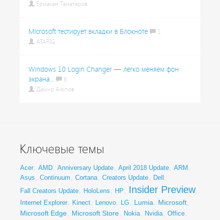
Ермахан Танатаров
Microsoft тестирует вкладки в Блокноте
1
ATARIG
Windows 10 Login Changer — легко меняем фон
экрана...
6
Дамир Аюпов
Ключевые темы
Acer
,
AMD
,
Anniversary Update
,
April 2018 Update
,
ARM
,
Asus
,
Continuum
,
Cortana
,
Creators Update
,
Dell
,
Insider Preview
Fall Creators Update
,
HoloLens
,
HP
,
,
Lumia
Microsoft
Internet Explorer
,
Kinect
,
Lenovo
,
LG
,
,
,
Microsoft Edge
Microsoft Store
,
,
Nokia
,
Nvidia
,
Office
,