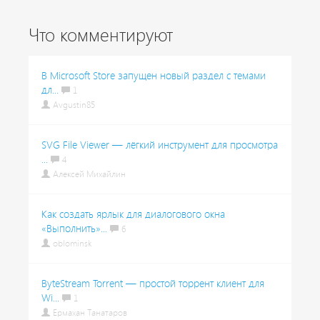
Что комментируют
В Microsoft Store запущен новый раздел с темами
дл...
1
Avgustin85
SVG File Viewer — лёгкий инструмент для просмотра
...
4
Алексей Михайлин
Как создать ярлык для диалогового окна
«Выполнить»...
6
oblominsk
ByteStream Torrent — простой торрент клиент для
Wi...
1
Ермахан Танатаров