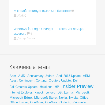
Microsoft тестирует вкладки в Блокноте
1
ATARIG
Windows 10 Login Changer — легко меняем фон
экрана...
6
Дамир Аюпов
Ключевые темы
Acer
,
AMD
,
Anniversary Update
,
April 2018 Update
,
ARM
,
Asus
,
Continuum
,
Cortana
,
Creators Update
,
Dell
,
Insider Preview
Fall Creators Update
,
HoloLens
,
HP
,
,
Lumia
Microsoft
Internet Explorer
,
Kinect
,
Lenovo
,
LG
,
,
,
Microsoft Edge
Microsoft Store
,
,
Nokia
,
Nvidia
,
Office
,
Office Insider
,
OneDrive
,
OneNote
,
Outlook
,
Rainmeter
,