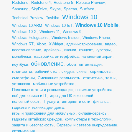
Redstone
,
Redstone 4
,
Redstone 5
,
Release Preview
,
Surface
Samsung
,
SkyDrive
,
Skype
,
Spartan
,
,
Windows 10
Technical Preview
,
Toshiba
,
,
Windows 10 Mobile
Windows 10 ARM
,
Windows 10 IoT
,
,
Windows 10 X
,
Windows 11
,
Windows 9
,
Windows Holographic
,
Windows Insider
,
Windows Phone
,
Xbox
Windows RT
,
,
XWidget
,
администрирование
,
видео
,
восстановление
,
драйверы
,
иконки
,
концепт
,
курсоры
,
настройка интерфейса
моноблоки
,
,
начальный экран
,
обновление
обои
ноутбуки
,
,
,
оптимизация
,
планшеты
скриншоты
,
рабочий стол
,
скидки
,
скины
,
,
смартфоны
темы
,
Смешанная реальность
,
статистика
,
,
установка
,
мобильные устройства
,
Полезные статьи и рекомендации
,
носимые устройства
,
всё для офиса и IT
,
игры для ПК и консолей
,
полезный софт
,
IT-услуги
,
интернет и сети
,
финансы
,
гаджеты и техника для дома
,
игры и приложения для мобильных
,
онлайн-сервисы
,
гаджеты китайских брендов
,
компьютеры и технологии
,
защита и безопасность
,
Серверы и сетевое оборудование
,
оптимизация