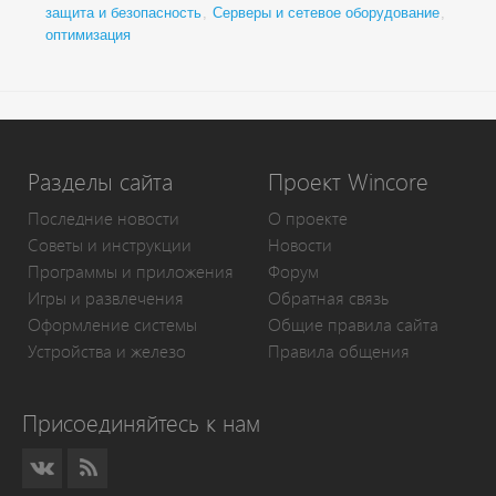
защита и безопасность
,
Серверы и сетевое оборудование
,
оптимизация
Разделы сайта
Проект Wincore
Последние новости
О проекте
Советы и инструкции
Новости
Программы и приложения
Форум
Игры и развлечения
Обратная связь
Оформление системы
Общие правила сайта
Устройства и железо
Правила общения
Присоединяйтесь к нам