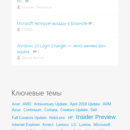
Wi...
1
Ермахан Танатаров
Microsoft тестирует вкладки в Блокноте
1
ATARIG
Windows 10 Login Changer — легко меняем фон
экрана...
6
Дамир Аюпов
Ключевые темы
Acer
,
AMD
,
Anniversary Update
,
April 2018 Update
,
ARM
,
Asus
,
Continuum
,
Cortana
,
Creators Update
,
Dell
,
Insider Preview
Fall Creators Update
,
HoloLens
,
HP
,
,
Lumia
Microsoft
Internet Explorer
,
Kinect
,
Lenovo
,
LG
,
,
,