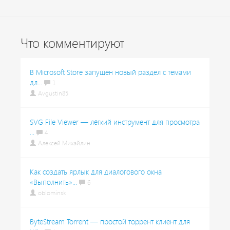
Что комментируют
В Microsoft Store запущен новый раздел с темами
дл...
1
Avgustin85
SVG File Viewer — лёгкий инструмент для просмотра
...
4
Алексей Михайлин
Как создать ярлык для диалогового окна
«Выполнить»...
6
oblominsk
ByteStream Torrent — простой торрент клиент для