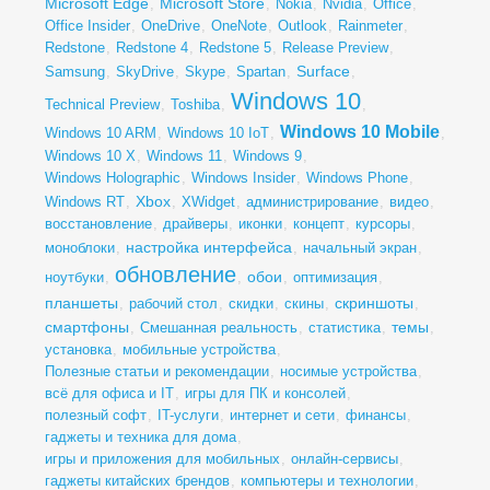
Microsoft Edge
Microsoft Store
,
,
Nokia
,
Nvidia
,
Office
,
Office Insider
,
OneDrive
,
OneNote
,
Outlook
,
Rainmeter
,
Redstone
,
Redstone 4
,
Redstone 5
,
Release Preview
,
Surface
Samsung
,
SkyDrive
,
Skype
,
Spartan
,
,
Windows 10
Technical Preview
,
Toshiba
,
,
Windows 10 Mobile
Windows 10 ARM
,
Windows 10 IoT
,
,
Windows 10 X
,
Windows 11
,
Windows 9
,
Windows Holographic
,
Windows Insider
,
Windows Phone
,
Xbox
Windows RT
,
,
XWidget
,
администрирование
,
видео
,
восстановление
,
драйверы
,
иконки
,
концепт
,
курсоры
,
настройка интерфейса
моноблоки
,
,
начальный экран
,
обновление
обои
ноутбуки
,
,
,
оптимизация
,
планшеты
скриншоты
,
рабочий стол
,
скидки
,
скины
,
,
смартфоны
темы
,
Смешанная реальность
,
статистика
,
,
установка
,
мобильные устройства
,
Полезные статьи и рекомендации
,
носимые устройства
,
всё для офиса и IT
,
игры для ПК и консолей
,
полезный софт
,
IT-услуги
,
интернет и сети
,
финансы
,
гаджеты и техника для дома
,
игры и приложения для мобильных
,
онлайн-сервисы
,
гаджеты китайских брендов
,
компьютеры и технологии
,