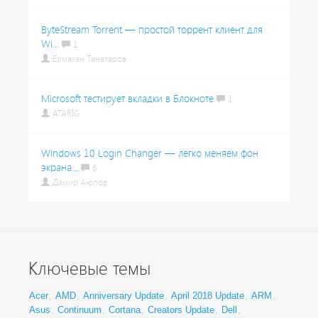
ByteStream Torrent — простой торрент клиент для
Wi...
1
Ермахан Танатаров
Microsoft тестирует вкладки в Блокноте
1
ATARIG
Windows 10 Login Changer — легко меняем фон
экрана...
6
Дамир Аюпов
Ключевые темы
Acer
,
AMD
,
Anniversary Update
,
April 2018 Update
,
ARM
,
Asus
,
Continuum
,
Cortana
,
Creators Update
,
Dell
,