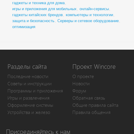
гаджеты и техника для дома
,
игры и приложения для мобильных
,
онлайн-сервисы
,
гаджеты китайских брендов
,
компьютеры и технологии
,
защита и безопасность
,
Серверы и сетевое оборудование
,
оптимизация
Разделы сайта
Проект Wincore
Последние новости
О проекте
Советы и инструкции
Новости
Программы и приложения
Форум
Игры и развлечения
Обратная связь
Оформление системы
Общие правила сайта
Устройства и железо
Правила общения
Присоединяйтесь к нам