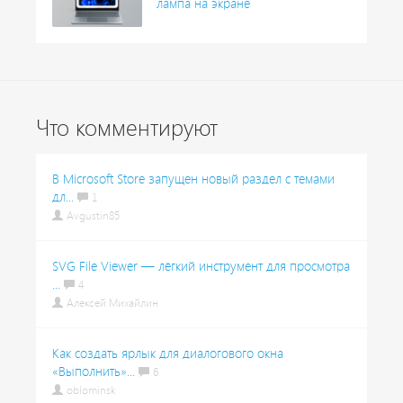
лампа на экране
Что комментируют
В Microsoft Store запущен новый раздел с темами
дл...
1
Avgustin85
SVG File Viewer — лёгкий инструмент для просмотра
...
4
Алексей Михайлин
Как создать ярлык для диалогового окна
«Выполнить»...
6
oblominsk