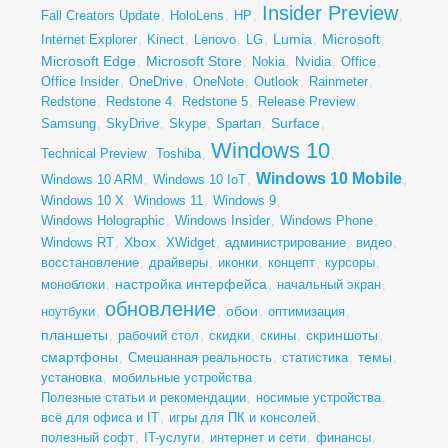
Insider Preview
Fall Creators Update
,
HoloLens
,
HP
,
,
Lumia
Microsoft
Internet Explorer
,
Kinect
,
Lenovo
,
LG
,
,
,
Microsoft Edge
Microsoft Store
,
,
Nokia
,
Nvidia
,
Office
,
Office Insider
,
OneDrive
,
OneNote
,
Outlook
,
Rainmeter
,
Redstone
,
Redstone 4
,
Redstone 5
,
Release Preview
,
Surface
Samsung
,
SkyDrive
,
Skype
,
Spartan
,
,
Windows 10
Technical Preview
,
Toshiba
,
,
Windows 10 Mobile
Windows 10 ARM
,
Windows 10 IoT
,
,
Windows 10 X
,
Windows 11
,
Windows 9
,
Windows Holographic
,
Windows Insider
,
Windows Phone
,
Xbox
Windows RT
,
,
XWidget
,
администрирование
,
видео
,
восстановление
,
драйверы
,
иконки
,
концепт
,
курсоры
,
настройка интерфейса
моноблоки
,
,
начальный экран
,
обновление
обои
ноутбуки
,
,
,
оптимизация
,
планшеты
скриншоты
,
рабочий стол
,
скидки
,
скины
,
,
смартфоны
темы
,
Смешанная реальность
,
статистика
,
,
установка
,
мобильные устройства
,
Полезные статьи и рекомендации
,
носимые устройства
,
всё для офиса и IT
,
игры для ПК и консолей
,
полезный софт
,
IT-услуги
,
интернет и сети
,
финансы
,