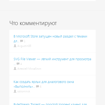
Что комментируют
В Microsoft Store запущен новый раздел с темами
дл...
1
Avgustin85
SVG File Viewer — лёгкий инструмент для просмотра
...
4
Алексей Михайлин
Как создать ярлык для диалогового окна
«Выполнить»...
6
oblominsk
ByteStream Torrent — простой торрент клиент для