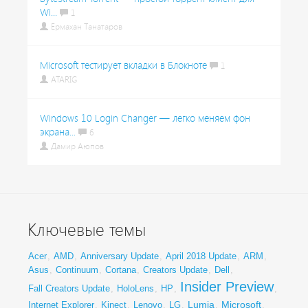
Wi...
1
Ермахан Танатаров
Microsoft тестирует вкладки в Блокноте
1
ATARIG
Windows 10 Login Changer — легко меняем фон
экрана...
6
Дамир Аюпов
Ключевые темы
Acer
,
AMD
,
Anniversary Update
,
April 2018 Update
,
ARM
,
Asus
,
Continuum
,
Cortana
,
Creators Update
,
Dell
,
Insider Preview
Fall Creators Update
,
HoloLens
,
HP
,
,
Lumia
Microsoft
Internet Explorer
,
Kinect
,
Lenovo
,
LG
,
,
,