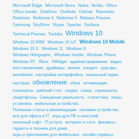
Microsoft Edge
Microsoft Store
,
,
Nokia
,
Nvidia
,
Office
,
Office Insider
,
OneDrive
,
OneNote
,
Outlook
,
Rainmeter
,
Redstone
,
Redstone 4
,
Redstone 5
,
Release Preview
,
Surface
Samsung
,
SkyDrive
,
Skype
,
Spartan
,
,
Windows 10
Technical Preview
,
Toshiba
,
,
Windows 10 Mobile
Windows 10 ARM
,
Windows 10 IoT
,
,
Windows 10 X
,
Windows 11
,
Windows 9
,
Windows Holographic
,
Windows Insider
,
Windows Phone
,
Xbox
Windows RT
,
,
XWidget
,
администрирование
,
видео
,
восстановление
,
драйверы
,
иконки
,
концепт
,
курсоры
,
настройка интерфейса
моноблоки
,
,
начальный экран
,
обновление
обои
ноутбуки
,
,
,
оптимизация
,
планшеты
скриншоты
,
рабочий стол
,
скидки
,
скины
,
,
смартфоны
темы
,
Смешанная реальность
,
статистика
,
,
установка
,
мобильные устройства
,
Полезные статьи и рекомендации
,
носимые устройства
,
всё для офиса и IT
,
игры для ПК и консолей
,
полезный софт
,
IT-услуги
,
интернет и сети
,
финансы
,
гаджеты и техника для дома
,
игры и приложения для мобильных
,
онлайн-сервисы
,