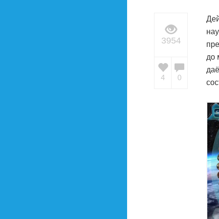
Дей
нау
3954
пре
до 
даё
4
0
сос