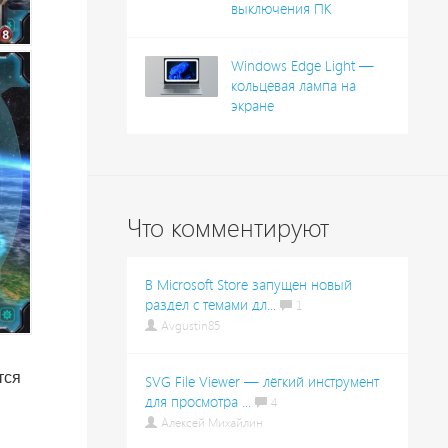
выключения ПК
Windows Edge Light —
кольцевая лампа на
экране
Что комментируют
В Microsoft Store запущен новый
раздел с темами дл...
1
Avgustin85
тся
SVG File Viewer — лёгкий инструмент
для просмотра ...
4
Алексей Михайлин