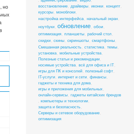
,
администрирование
,
видео
,
восстановление
,
драйверы
,
иконки
,
концепт
,
, но
курсоры
,
моноблоки
,
ьных
настройка интерфейса
,
начальный экран
,
а
обновление
обои
ноутбуки
,
,
,
в
планшеты
оптимизация
,
,
рабочий стол
,
скриншоты
смартфоны
скидки
,
скины
,
,
,
темы
Смешанная реальность
,
статистика
,
,
установка
,
мобильные устройства
,
Полезные статьи и рекомендации
,
носимые устройства
,
всё для офиса и IT
,
игры для ПК и консолей
,
полезный софт
,
IT-услуги
,
интернет и сети
,
финансы
,
гаджеты и техника для дома
,
игры и приложения для мобильных
,
онлайн-сервисы
,
гаджеты китайских брендов
,
компьютеры и технологии
,
защита и безопасность
,
Серверы и сетевое оборудование
,
оптимизация