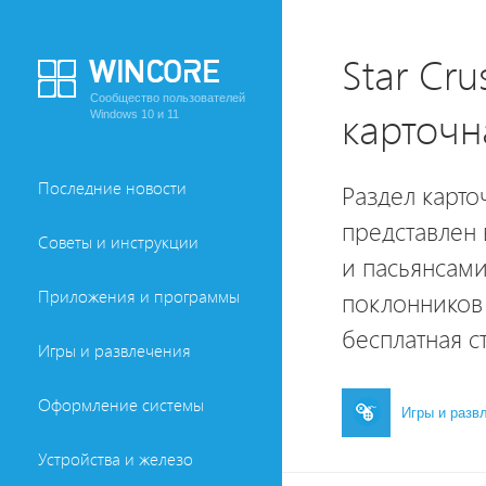
Star Cr
Сообщество пользователей
карточн
Windows 10 и 11
Последние новости
Раздел карто
представлен
Советы и инструкции
и пасьянсами,
Приложения и программы
поклонников 
бесплатная с
Игры и развлечения
Оформление системы
Игры и разв
Устройства и железо