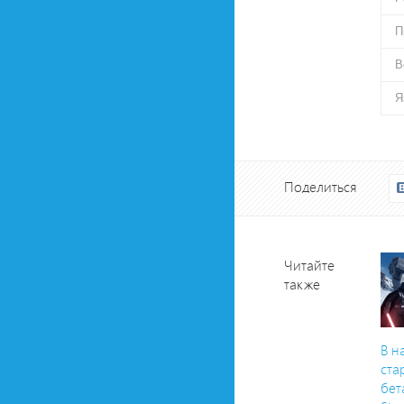
П
В
Я
Поделиться
Читайте
также
В н
ста
бет