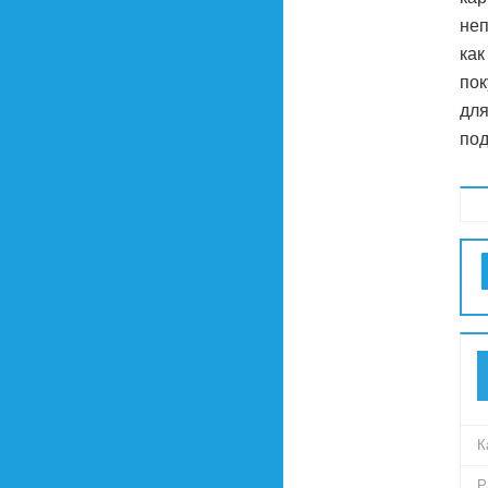
неп
как
пок
для
под
К
Р