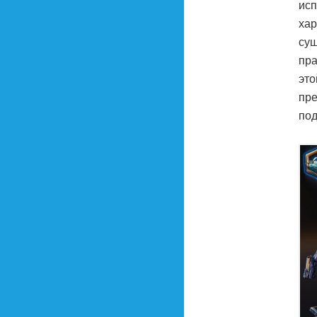
исп
хар
сущ
пра
это
пре
под