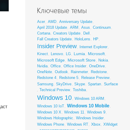
Ключевые темы
Acer
,
AMD
,
Anniversary Update
,
April 2018 Update
,
ARM
,
Asus
,
Continuum
,
Cortana
,
Creators Update
,
Dell
,
Fall Creators Update
,
HoloLens
,
HP
,
Insider Preview
,
Internet Explorer
,
Lumia
Microsoft
Kinect
,
Lenovo
,
LG
,
,
,
Microsoft Edge
Microsoft Store
,
,
Nokia
,
Nvidia
,
Office
,
Office Insider
,
OneDrive
,
OneNote
,
Outlook
,
Rainmeter
,
Redstone
,
Redstone 4
,
Redstone 5
,
Release Preview
,
Surface
Samsung
,
SkyDrive
,
Skype
,
Spartan
,
,
Technical Preview
,
Toshiba
,
Windows 10
,
Windows 10 ARM
,
Windows 10 Mobile
Windows 10 IoT
,
,
даст
Windows 10 X
,
Windows 11
,
Windows 9
,
Windows Holographic
,
Windows Insider
,
Xbox
Windows Phone
,
Windows RT
,
,
XWidget