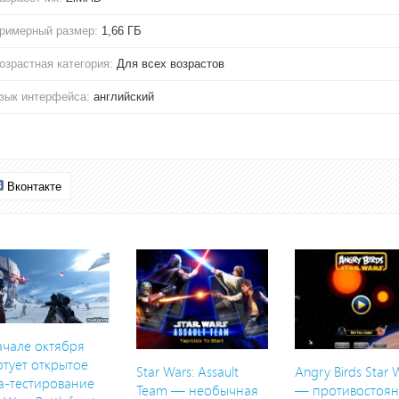
римерный размер:
1,66 ГБ
озрастная категория:
Для всех возрастов
зык интерфейса:
английский
Вконтакте
ачале октября
ртует открытое
Star Wars: Assault
Angry Birds Star 
а-тестирование
Team — необычная
— противостоя