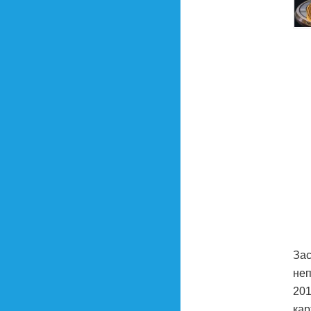
Зас
неп
201
кар