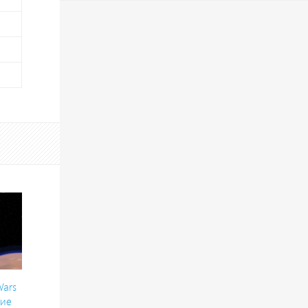
Wars
ние