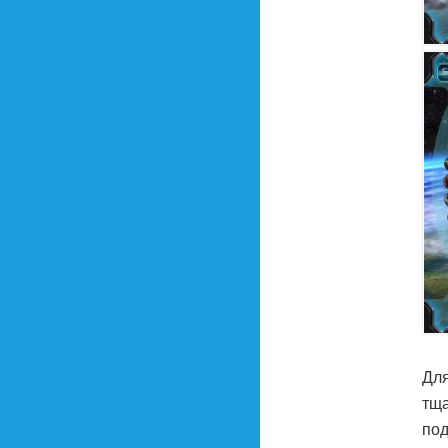
Для
тща
под