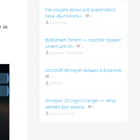
Как создать ярлык для диалогового
окна «Выполнить»...
6
oblominsk
 за
ByteStream Torrent — простой торрент
клиент для Wi...
1
Ермахан Танатаров
Microsoft тестирует вкладки в Блокноте
1
ATARIG
Windows 10 Login Changer — легко
меняем фон экрана...
6
Дамир Аюпов