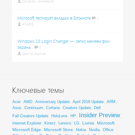
Ермахан Танатаров
Microsoft тестирует вкладки в Блокноте
1
ATARIG
Windows 10 Login Changer — легко меняем фон
экрана...
6
Дамир Аюпов
Ключевые темы
Acer
,
AMD
,
Anniversary Update
,
April 2018 Update
,
ARM
,
Asus
,
Continuum
,
Cortana
,
Creators Update
,
Dell
,
Insider Preview
Fall Creators Update
,
HoloLens
,
HP
,
,
Lumia
Microsoft
Internet Explorer
,
Kinect
,
Lenovo
,
LG
,
,
,
Microsoft Edge
Microsoft Store
,
,
Nokia
,
Nvidia
,
Office
,