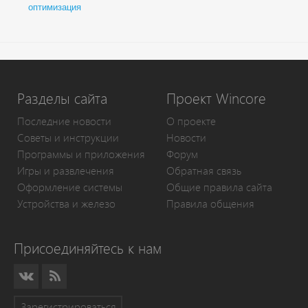
оптимизация
Разделы сайта
Проект Wincore
Последние новости
О проекте
Советы и инструкции
Новости
Программы и приложения
Форум
Игры и развлечения
Обратная связь
Оформление системы
Общие правила сайта
Устройства и железо
Правила общения
Присоединяйтесь к нам
Зарегистрироваться