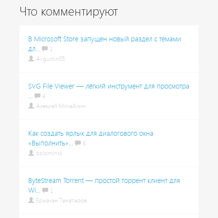
Что комментируют
В Microsoft Store запущен новый раздел с темами
дл...
1
Avgustin85
SVG File Viewer — лёгкий инструмент для просмотра
...
4
Алексей Михайлин
Как создать ярлык для диалогового окна
«Выполнить»...
6
oblominsk
ByteStream Torrent — простой торрент клиент для
Wi...
1
Ермахан Танатаров