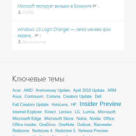
Microsoft тестирует вкладки в Блокноте
1
ATARIG
Windows 10 Login Changer — легко меняем фон
экрана...
6
Дамир Аюпов
Ключевые темы
Acer
,
AMD
,
Anniversary Update
,
April 2018 Update
,
ARM
,
Asus
,
Continuum
,
Cortana
,
Creators Update
,
Dell
,
Insider Preview
Fall Creators Update
,
HoloLens
,
HP
,
,
Lumia
Microsoft
Internet Explorer
,
Kinect
,
Lenovo
,
LG
,
,
,
Microsoft Edge
Microsoft Store
,
,
Nokia
,
Nvidia
,
Office
,
Office Insider
,
OneDrive
,
OneNote
,
Outlook
,
Rainmeter
,
Redstone
,
Redstone 4
,
Redstone 5
,
Release Preview
,