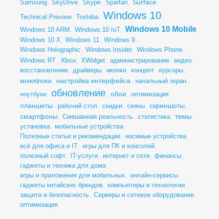
Surface
Samsung
,
SkyDrive
,
Skype
,
Spartan
,
,
Windows 10
Technical Preview
,
Toshiba
,
,
Windows 10 Mobile
Windows 10 ARM
,
Windows 10 IoT
,
,
Windows 10 X
,
Windows 11
,
Windows 9
,
Windows Holographic
,
Windows Insider
,
Windows Phone
,
Xbox
Windows RT
,
,
XWidget
,
администрирование
,
видео
,
восстановление
,
драйверы
,
иконки
,
концепт
,
курсоры
,
настройка интерфейса
моноблоки
,
,
начальный экран
,
обновление
обои
ноутбуки
,
,
,
оптимизация
,
планшеты
скриншоты
,
рабочий стол
,
скидки
,
скины
,
,
смартфоны
темы
,
Смешанная реальность
,
статистика
,
,
установка
,
мобильные устройства
,
Полезные статьи и рекомендации
,
носимые устройства
,
всё для офиса и IT
,
игры для ПК и консолей
,
полезный софт
,
IT-услуги
,
интернет и сети
,
финансы
,
гаджеты и техника для дома
,
игры и приложения для мобильных
,
онлайн-сервисы
,
гаджеты китайских брендов
,
компьютеры и технологии
,
защита и безопасность
,
Серверы и сетевое оборудование
,
оптимизация