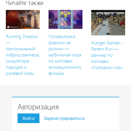
Читайте также
Running Shadow
Головоломка:
—
Шарики за
Hunger Games -
оригинальный
ролики —
Panem Run —
гибрид раннера,
мобильная игра
раннер по
симулятора
по мотивам
мотивам
паркура и
анимационного
«Голодных игр»
ролевой игры
фильма
Авторизация
Войти
Зарегистрироваться