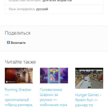
Возрастная категория:
Для всех возрастов
Язык интерфейса:
русский
Поделиться
Вконтакте
Читайте также
Running Shadow
Головоломка:
—
Шарики за
Hunger Games -
оригинальный
ролики —
Panem Run —
гибрид раннера,
мобильная игра
раннер по