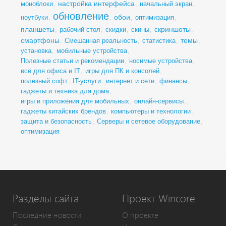
настройка интерфейса
моноблоки
,
,
начальный экран
,
обновление
обои
ноутбуки
,
,
,
оптимизация
,
планшеты
скриншоты
,
рабочий стол
,
скидки
,
скины
,
,
смартфоны
темы
,
Смешанная реальность
,
статистика
,
,
установка
,
мобильные устройства
,
Полезные статьи и рекомендации
,
носимые устройства
,
всё для офиса и IT
,
игры для ПК и консолей
,
полезный софт
,
IT-услуги
,
интернет и сети
,
финансы
,
гаджеты и техника для дома
,
игры и приложения для мобильных
,
онлайн-сервисы
,
гаджеты китайских брендов
,
компьютеры и технологии
,
защита и безопасность
,
Серверы и сетевое оборудование
,
оптимизация
Разделы сайта
Проект Wincore
Последние новости
О проекте