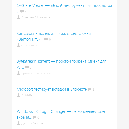
SVG File Viewer — лёгкий инструмент для просмотра
...
4
Алексей Михайлин
Как создать ярлык для диалогового окна
«Выполнить»...
6
oblominsk
ByteStream Torrent — простой торрент клиент для
Wi...
1
Ермахан Танатаров
Microsoft тестирует вкладки в Блокноте
1
ATARIG
Windows 10 Login Changer — легко меняем фон
экрана...
6
Дамир Аюпов