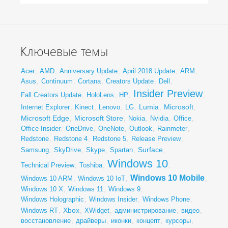
Ключевые темы
Acer
,
AMD
,
Anniversary Update
,
April 2018 Update
,
ARM
,
Asus
,
Continuum
,
Cortana
,
Creators Update
,
Dell
,
Insider Preview
Fall Creators Update
,
HoloLens
,
HP
,
,
Lumia
Microsoft
Internet Explorer
,
Kinect
,
Lenovo
,
LG
,
,
,
Microsoft Edge
Microsoft Store
,
,
Nokia
,
Nvidia
,
Office
,
Office Insider
,
OneDrive
,
OneNote
,
Outlook
,
Rainmeter
,
Redstone
,
Redstone 4
,
Redstone 5
,
Release Preview
,
Surface
Samsung
,
SkyDrive
,
Skype
,
Spartan
,
,
Windows 10
Technical Preview
,
Toshiba
,
,
Windows 10 Mobile
Windows 10 ARM
,
Windows 10 IoT
,
,
Windows 10 X
,
Windows 11
,
Windows 9
,
Windows Holographic
,
Windows Insider
,
Windows Phone
,
Xbox
Windows RT
,
,
XWidget
,
администрирование
,
видео
,
восстановление
,
драйверы
,
иконки
,
концепт
,
курсоры
,