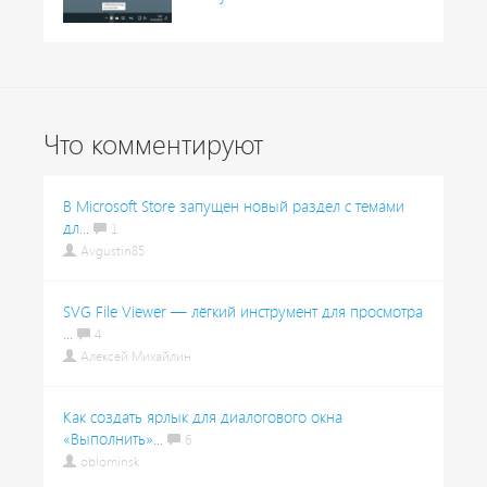
Что комментируют
В Microsoft Store запущен новый раздел с темами
дл...
1
Avgustin85
SVG File Viewer — лёгкий инструмент для просмотра
...
4
Алексей Михайлин
Как создать ярлык для диалогового окна
«Выполнить»...
6
oblominsk