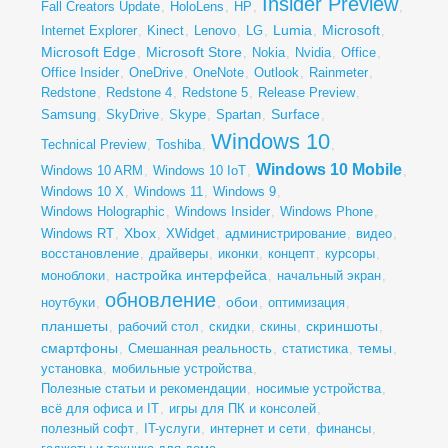
Insider Preview
Fall Creators Update
,
HoloLens
,
HP
,
,
Lumia
Microsoft
Internet Explorer
,
Kinect
,
Lenovo
,
LG
,
,
,
Microsoft Edge
Microsoft Store
,
,
Nokia
,
Nvidia
,
Office
,
Office Insider
,
OneDrive
,
OneNote
,
Outlook
,
Rainmeter
,
Redstone
,
Redstone 4
,
Redstone 5
,
Release Preview
,
Surface
Samsung
,
SkyDrive
,
Skype
,
Spartan
,
,
Windows 10
Technical Preview
,
Toshiba
,
,
Windows 10 Mobile
Windows 10 ARM
,
Windows 10 IoT
,
,
Windows 10 X
,
Windows 11
,
Windows 9
,
Windows Holographic
,
Windows Insider
,
Windows Phone
,
Xbox
Windows RT
,
,
XWidget
,
администрирование
,
видео
,
восстановление
,
драйверы
,
иконки
,
концепт
,
курсоры
,
настройка интерфейса
моноблоки
,
,
начальный экран
,
обновление
обои
ноутбуки
,
,
,
оптимизация
,
планшеты
скриншоты
,
рабочий стол
,
скидки
,
скины
,
,
смартфоны
темы
,
Смешанная реальность
,
статистика
,
,
установка
,
мобильные устройства
,
Полезные статьи и рекомендации
,
носимые устройства
,
всё для офиса и IT
,
игры для ПК и консолей
,
полезный софт
,
IT-услуги
,
интернет и сети
,
финансы
,