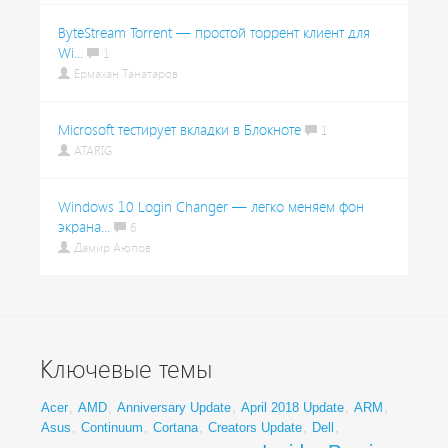
ByteStream Torrent — простой торрент клиент для
Wi...
1
Ермахан Танатаров
Microsoft тестирует вкладки в Блокноте
1
ATARIG
Windows 10 Login Changer — легко меняем фон
экрана...
6
Дамир Аюпов
Ключевые темы
Acer
,
AMD
,
Anniversary Update
,
April 2018 Update
,
ARM
,
Asus
,
Continuum
,
Cortana
,
Creators Update
,
Dell
,