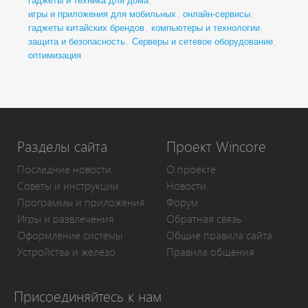
гаджеты и техника для дома
,
игры и приложения для мобильных
,
онлайн-сервисы
,
гаджеты китайских брендов
,
компьютеры и технологии
,
защита и безопасность
,
Серверы и сетевое оборудование
,
оптимизация
Разделы сайта
Проект Wincore
Последние новости
О проекте
Советы и инструкции
Новости
Программы и приложения
Форум
Игры и развлечения
Обратная связь
Оформление системы
Общие правила сайта
Устройства и железо
Правила общения
Присоединяйтесь к нам