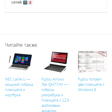
сетей:
Читайте также
NEC LaVie U —
Fujitsu Arrows
Fujitsu готовит
мощный гибрид
Tab QH77/M —
два планшета с
планшета и
гибрид
Windows 8
ноутбука
ультрабука и
планшета с 12,5-
дюймовым
экраном