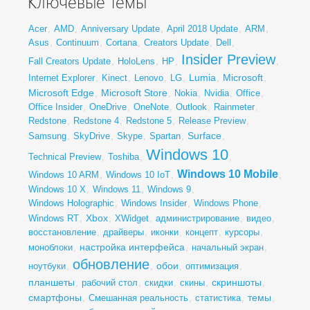
Ключевые темы
Acer
,
AMD
,
Anniversary Update
,
April 2018 Update
,
ARM
,
Asus
,
Continuum
,
Cortana
,
Creators Update
,
Dell
,
Insider Preview
Fall Creators Update
,
HoloLens
,
HP
,
,
Lumia
Microsoft
Internet Explorer
,
Kinect
,
Lenovo
,
LG
,
,
,
Microsoft Edge
Microsoft Store
,
,
Nokia
,
Nvidia
,
Office
,
Office Insider
,
OneDrive
,
OneNote
,
Outlook
,
Rainmeter
,
Redstone
,
Redstone 4
,
Redstone 5
,
Release Preview
,
Surface
Samsung
,
SkyDrive
,
Skype
,
Spartan
,
,
Windows 10
Technical Preview
,
Toshiba
,
,
Windows 10 Mobile
Windows 10 ARM
,
Windows 10 IoT
,
,
Windows 10 X
,
Windows 11
,
Windows 9
,
Windows Holographic
,
Windows Insider
,
Windows Phone
,
Xbox
Windows RT
,
,
XWidget
,
администрирование
,
видео
,
восстановление
,
драйверы
,
иконки
,
концепт
,
курсоры
,
настройка интерфейса
моноблоки
,
,
начальный экран
,
обновление
обои
ноутбуки
,
,
,
оптимизация
,
планшеты
скриншоты
,
рабочий стол
,
скидки
,
скины
,
,
смартфоны
темы
,
Смешанная реальность
,
статистика
,
,