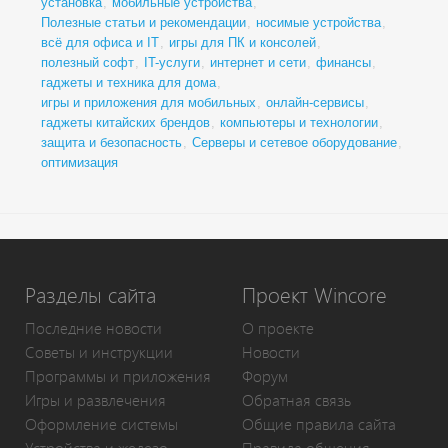
установка
,
мобильные устройства
,
Полезные статьи и рекомендации
,
носимые устройства
,
всё для офиса и IT
,
игры для ПК и консолей
,
полезный софт
,
IT-услуги
,
интернет и сети
,
финансы
,
гаджеты и техника для дома
,
игры и приложения для мобильных
,
онлайн-сервисы
,
гаджеты китайских брендов
,
компьютеры и технологии
,
защита и безопасность
,
Серверы и сетевое оборудование
,
оптимизация
Разделы сайта
Проект Wincore
Последние новости
О проекте
Советы и инструкции
Новости
Программы и приложения
Форум
Игры и развлечения
Обратная связь
Оформление системы
Общие правила сайта