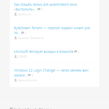
Как создать ярлык для диалогового окна
«Выполнить»...
6
oblominsk
ByteStream Torrent — простой торрент клиент для
Wi...
1
Ермахан Танатаров
Microsoft тестирует вкладки в Блокноте
1
ATARIG
Windows 10 Login Changer — легко меняем фон
экрана...
6
Дамир Аюпов