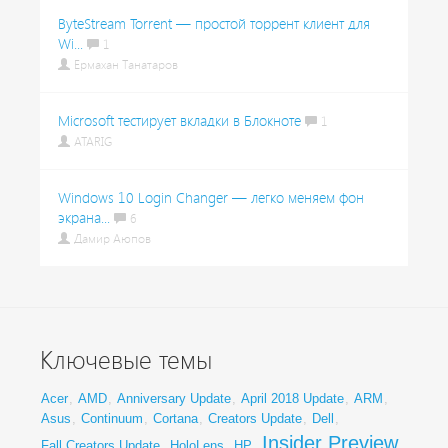
ByteStream Torrent — простой торрент клиент для
Wi...
1
Ермахан Танатаров
Microsoft тестирует вкладки в Блокноте
1
ATARIG
Windows 10 Login Changer — легко меняем фон
экрана...
6
Дамир Аюпов
Ключевые темы
Acer
,
AMD
,
Anniversary Update
,
April 2018 Update
,
ARM
,
Asus
,
Continuum
,
Cortana
,
Creators Update
,
Dell
,
Insider Preview
Fall Creators Update
,
HoloLens
,
HP
,
,