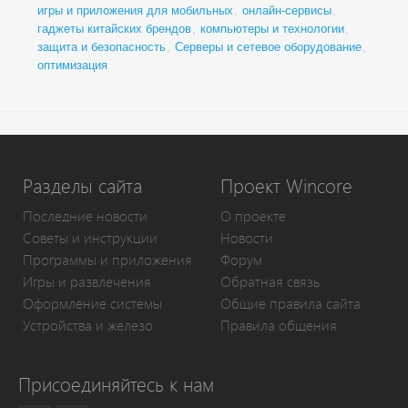
игры и приложения для мобильных
,
онлайн-сервисы
,
гаджеты китайских брендов
,
компьютеры и технологии
,
защита и безопасность
,
Серверы и сетевое оборудование
,
оптимизация
Разделы сайта
Проект Wincore
Последние новости
О проекте
Советы и инструкции
Новости
Программы и приложения
Форум
Игры и развлечения
Обратная связь
Оформление системы
Общие правила сайта
Устройства и железо
Правила общения
Присоединяйтесь к нам