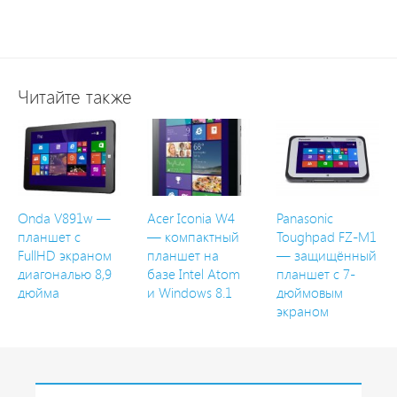
Читайте также
Onda V891w —
Acer Iconia W4
Panasonic
планшет с
— компактный
Toughpad FZ-M1
FullHD экраном
планшет на
— защищённый
диагональю 8,9
базе Intel Atom
планшет с 7-
дюйма
и Windows 8.1
дюймовым
экраном