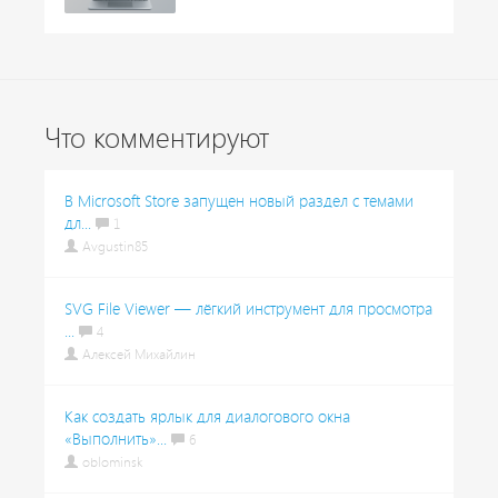
Что комментируют
В Microsoft Store запущен новый раздел с темами
дл...
1
Avgustin85
SVG File Viewer — лёгкий инструмент для просмотра
...
4
Алексей Михайлин
Как создать ярлык для диалогового окна
«Выполнить»...
6
oblominsk