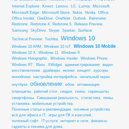
Lumia
Microsoft
Internet Explorer
,
Kinect
,
Lenovo
,
LG
,
,
,
Microsoft Edge
Microsoft Store
,
,
Nokia
,
Nvidia
,
Office
,
Office Insider
,
OneDrive
,
OneNote
,
Outlook
,
Rainmeter
,
Redstone
,
Redstone 4
,
Redstone 5
,
Release Preview
,
Surface
Samsung
,
SkyDrive
,
Skype
,
Spartan
,
,
Windows 10
Technical Preview
,
Toshiba
,
,
Windows 10 Mobile
Windows 10 ARM
,
Windows 10 IoT
,
,
Windows 10 X
,
Windows 11
,
Windows 9
,
Windows Holographic
,
Windows Insider
,
Windows Phone
,
Xbox
Windows RT
,
,
XWidget
,
администрирование
,
видео
,
восстановление
,
драйверы
,
иконки
,
концепт
,
курсоры
,
настройка интерфейса
моноблоки
,
,
начальный экран
,
обновление
обои
ноутбуки
,
,
,
оптимизация
,
планшеты
скриншоты
,
рабочий стол
,
скидки
,
скины
,
,
смартфоны
темы
,
Смешанная реальность
,
статистика
,
,
установка
,
мобильные устройства
,
Полезные статьи и рекомендации
,
носимые устройства
,
всё для офиса и IT
,
игры для ПК и консолей
,
полезный софт
,
IT-услуги
,
интернет и сети
,
финансы
,
гаджеты и техника для дома
,