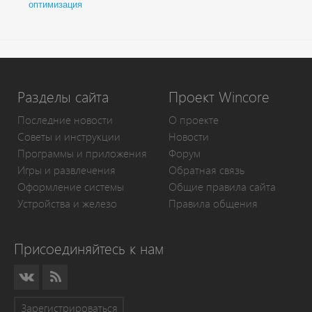
оптимизация
Разделы сайта
Проект Wincore
Последние новости
О проекте
Советы и инструкции
Новости
Программы и приложения
Форум
Игры и развлечения
Обратная связь
Оформление системы
Общие правила сайта
Устройства и железо
Правила общения
Присоединяйтесь к нам
Зарегистрироваться