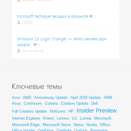
Ермахан Танатаров
Microsoft тестирует вкладки в Блокноте
1
ATARIG
Windows 10 Login Changer — легко меняем фон
экрана...
6
Дамир Аюпов
Ключевые темы
Acer
,
AMD
,
Anniversary Update
,
April 2018 Update
,
ARM
,
Asus
,
Continuum
,
Cortana
,
Creators Update
,
Dell
,
Insider Preview
Fall Creators Update
,
HoloLens
,
HP
,
,
Lumia
Microsoft
Internet Explorer
,
Kinect
,
Lenovo
,
LG
,
,
,
Microsoft Edge
Microsoft Store
,
,
Nokia
,
Nvidia
,
Office
,
Office Insider
,
OneDrive
,
OneNote
,
Outlook
,
Rainmeter
,