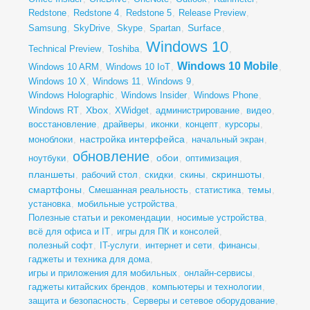
Redstone
,
Redstone 4
,
Redstone 5
,
Release Preview
,
Surface
Samsung
,
SkyDrive
,
Skype
,
Spartan
,
,
Windows 10
Technical Preview
,
Toshiba
,
,
Windows 10 Mobile
Windows 10 ARM
,
Windows 10 IoT
,
,
Windows 10 X
,
Windows 11
,
Windows 9
,
Windows Holographic
,
Windows Insider
,
Windows Phone
,
Xbox
Windows RT
,
,
XWidget
,
администрирование
,
видео
,
восстановление
,
драйверы
,
иконки
,
концепт
,
курсоры
,
настройка интерфейса
моноблоки
,
,
начальный экран
,
обновление
обои
ноутбуки
,
,
,
оптимизация
,
планшеты
скриншоты
,
рабочий стол
,
скидки
,
скины
,
,
смартфоны
темы
,
Смешанная реальность
,
статистика
,
,
установка
,
мобильные устройства
,
Полезные статьи и рекомендации
,
носимые устройства
,
всё для офиса и IT
,
игры для ПК и консолей
,
полезный софт
,
IT-услуги
,
интернет и сети
,
финансы
,
гаджеты и техника для дома
,
игры и приложения для мобильных
,
онлайн-сервисы
,
гаджеты китайских брендов
,
компьютеры и технологии
,
защита и безопасность
,
Серверы и сетевое оборудование
,