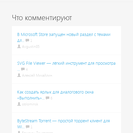
Что комментируют
В Microsoft Store запущен новый раздел с темами
дл...
1
Avgustin85
SVG File Viewer — лёгкий инструмент для просмотра
...
4
Алексей Михайлин
Как создать ярлык для диалогового окна
«Выполнить»...
6
oblominsk
ByteStream Torrent — простой торрент клиент для
Wi...
1