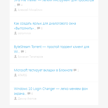
...
4
Алексей Михайлин
Как создать ярлык для диалогового окна
«Выполнить»...
6
oblominsk
ByteStream Torrent — простой торрент клиент для
Wi...
1
Ермахан Танатаров
Microsoft тестирует вкладки в Блокноте
1
ATARIG
Windows 10 Login Changer — легко меняем фон
экрана...
6
Дамир Аюпов