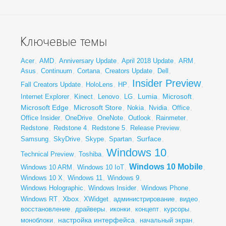
Ключевые темы
Acer
,
AMD
,
Anniversary Update
,
April 2018 Update
,
ARM
,
Asus
,
Continuum
,
Cortana
,
Creators Update
,
Dell
,
Insider Preview
Fall Creators Update
,
HoloLens
,
HP
,
,
Lumia
Microsoft
Internet Explorer
,
Kinect
,
Lenovo
,
LG
,
,
,
Microsoft Edge
Microsoft Store
,
,
Nokia
,
Nvidia
,
Office
,
Office Insider
,
OneDrive
,
OneNote
,
Outlook
,
Rainmeter
,
Redstone
,
Redstone 4
,
Redstone 5
,
Release Preview
,
Surface
Samsung
,
SkyDrive
,
Skype
,
Spartan
,
,
Windows 10
Technical Preview
,
Toshiba
,
,
Windows 10 Mobile
Windows 10 ARM
,
Windows 10 IoT
,
,
Windows 10 X
,
Windows 11
,
Windows 9
,
Windows Holographic
,
Windows Insider
,
Windows Phone
,
Xbox
Windows RT
,
,
XWidget
,
администрирование
,
видео
,
восстановление
,
драйверы
,
иконки
,
концепт
,
курсоры
,
настройка интерфейса
моноблоки
,
,
начальный экран
,