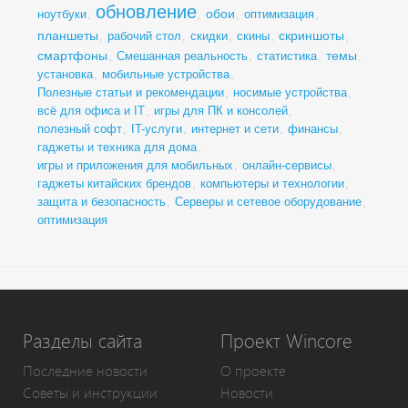
обновление
обои
ноутбуки
,
,
,
оптимизация
,
планшеты
скриншоты
,
рабочий стол
,
скидки
,
скины
,
,
смартфоны
темы
,
Смешанная реальность
,
статистика
,
,
установка
,
мобильные устройства
,
Полезные статьи и рекомендации
,
носимые устройства
,
всё для офиса и IT
,
игры для ПК и консолей
,
полезный софт
,
IT-услуги
,
интернет и сети
,
финансы
,
гаджеты и техника для дома
,
игры и приложения для мобильных
,
онлайн-сервисы
,
гаджеты китайских брендов
,
компьютеры и технологии
,
защита и безопасность
,
Серверы и сетевое оборудование
,
оптимизация
Разделы сайта
Проект Wincore
Последние новости
О проекте
Советы и инструкции
Новости