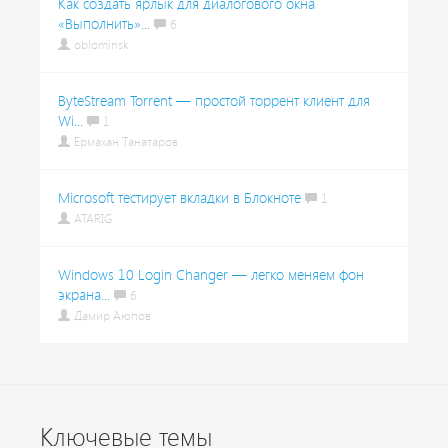
Как создать ярлык для диалогового окна
«Выполнить»...
6
oblominsk
ByteStream Torrent — простой торрент клиент для
Wi...
1
Ермахан Танатаров
Microsoft тестирует вкладки в Блокноте
1
ATARIG
Windows 10 Login Changer — легко меняем фон
экрана...
6
Дамир Аюпов
Ключевые темы