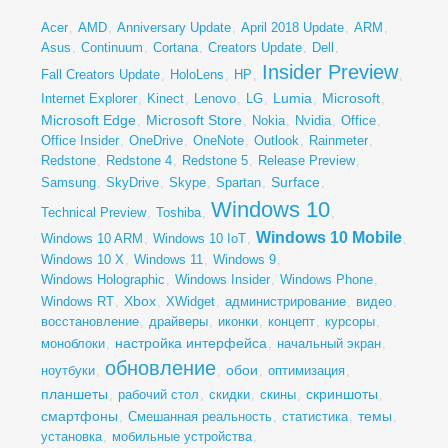
Acer
,
AMD
,
Anniversary Update
,
April 2018 Update
,
ARM
,
Asus
,
Continuum
,
Cortana
,
Creators Update
,
Dell
,
Insider Preview
Fall Creators Update
,
HoloLens
,
HP
,
,
Lumia
Microsoft
Internet Explorer
,
Kinect
,
Lenovo
,
LG
,
,
,
Microsoft Edge
Microsoft Store
,
,
Nokia
,
Nvidia
,
Office
,
Office Insider
,
OneDrive
,
OneNote
,
Outlook
,
Rainmeter
,
Redstone
,
Redstone 4
,
Redstone 5
,
Release Preview
,
Surface
Samsung
,
SkyDrive
,
Skype
,
Spartan
,
,
Windows 10
Technical Preview
,
Toshiba
,
,
Windows 10 Mobile
Windows 10 ARM
,
Windows 10 IoT
,
,
Windows 10 X
,
Windows 11
,
Windows 9
,
Windows Holographic
,
Windows Insider
,
Windows Phone
,
Xbox
Windows RT
,
,
XWidget
,
администрирование
,
видео
,
восстановление
,
драйверы
,
иконки
,
концепт
,
курсоры
,
настройка интерфейса
моноблоки
,
,
начальный экран
,
обновление
обои
ноутбуки
,
,
,
оптимизация
,
планшеты
скриншоты
,
рабочий стол
,
скидки
,
скины
,
,
смартфоны
темы
,
Смешанная реальность
,
статистика
,
,
установка
,
мобильные устройства
,