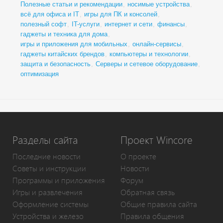
Полезные статьи и рекомендации
,
носимые устройства
,
всё для офиса и IT
,
игры для ПК и консолей
,
полезный софт
,
IT-услуги
,
интернет и сети
,
финансы
,
гаджеты и техника для дома
,
игры и приложения для мобильных
,
онлайн-сервисы
,
гаджеты китайских брендов
,
компьютеры и технологии
,
защита и безопасность
,
Серверы и сетевое оборудование
,
оптимизация
Разделы сайта
Проект Wincore
Последние новости
О проекте
Советы и инструкции
Новости
Программы и приложения
Форум
Игры и развлечения
Обратная связь
Оформление системы
Общие правила сайта
Устройства и железо
Правила общения