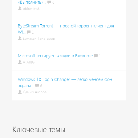
«Выполнить»...
6
oblominsk
ByteStream Torrent — простой торрент клиент для
Wi...
1
Ермахан Танатаров
Microsoft тестирует вкладки в Блокноте
1
ATARIG
Windows 10 Login Changer — легко меняем фон
экрана...
6
Дамир Аюпов
Ключевые темы