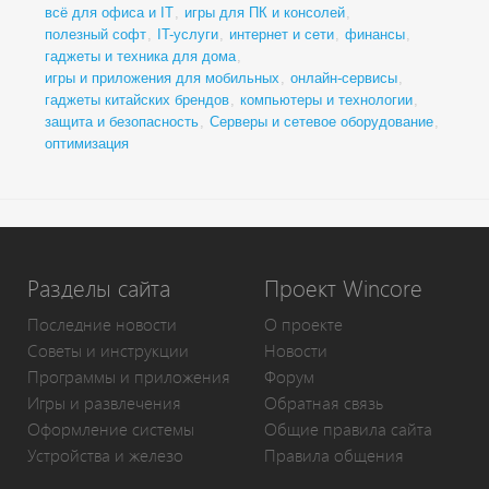
всё для офиса и IT
,
игры для ПК и консолей
,
полезный софт
,
IT-услуги
,
интернет и сети
,
финансы
,
гаджеты и техника для дома
,
игры и приложения для мобильных
,
онлайн-сервисы
,
гаджеты китайских брендов
,
компьютеры и технологии
,
защита и безопасность
,
Серверы и сетевое оборудование
,
оптимизация
Разделы сайта
Проект Wincore
Последние новости
О проекте
Советы и инструкции
Новости
Программы и приложения
Форум
Игры и развлечения
Обратная связь
Оформление системы
Общие правила сайта
Устройства и железо
Правила общения