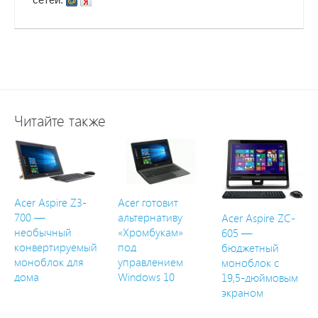
Читайте также
Acer Aspire Z3-
Acer готовит
700 —
альтернативу
Acer Aspire ZC-
необычный
«Хромбукам»
605 —
конвертируемый
под
бюджетный
моноблок для
управлением
моноблок с
дома
Windows 10
19,5-дюймовым
экраном