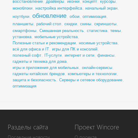
восстановление
,
драйверы
,
иконки
,
концепт
,
курсоры
,
настройка интерфейса
моноблоки
,
,
начальный экран
,
обновление
обои
ноутбуки
,
,
,
оптимизация
,
планшеты
скриншоты
,
рабочий стол
,
скидки
,
скины
,
,
смартфоны
темы
,
Смешанная реальность
,
статистика
,
,
установка
,
мобильные устройства
,
Полезные статьи и рекомендации
,
носимые устройства
,
всё для офиса и IT
,
игры для ПК и консолей
,
полезный софт
,
IT-услуги
,
интернет и сети
,
финансы
,
гаджеты и техника для дома
,
игры и приложения для мобильных
,
онлайн-сервисы
,
гаджеты китайских брендов
,
компьютеры и технологии
,
защита и безопасность
,
Серверы и сетевое оборудование
,
оптимизация
Разделы сайта
Проект Wincore
Последние новости
О проекте