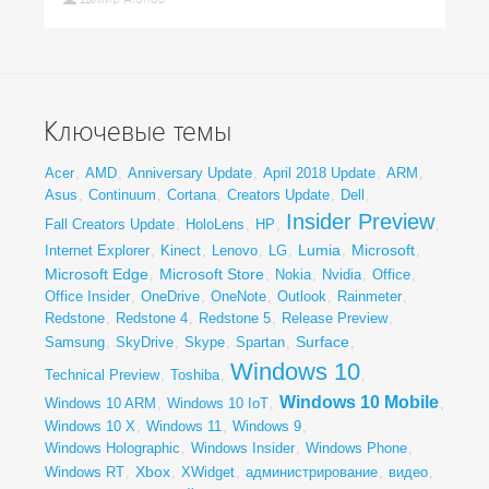
Ключевые темы
Acer
,
AMD
,
Anniversary Update
,
April 2018 Update
,
ARM
,
Asus
,
Continuum
,
Cortana
,
Creators Update
,
Dell
,
Insider Preview
Fall Creators Update
,
HoloLens
,
HP
,
,
Lumia
Microsoft
Internet Explorer
,
Kinect
,
Lenovo
,
LG
,
,
,
Microsoft Edge
Microsoft Store
,
,
Nokia
,
Nvidia
,
Office
,
Office Insider
,
OneDrive
,
OneNote
,
Outlook
,
Rainmeter
,
Redstone
,
Redstone 4
,
Redstone 5
,
Release Preview
,
Surface
Samsung
,
SkyDrive
,
Skype
,
Spartan
,
,
Windows 10
Technical Preview
,
Toshiba
,
,
Windows 10 Mobile
Windows 10 ARM
,
Windows 10 IoT
,
,
Windows 10 X
,
Windows 11
,
Windows 9
,
Windows Holographic
,
Windows Insider
,
Windows Phone
,
Xbox
Windows RT
,
,
XWidget
,
администрирование
,
видео
,