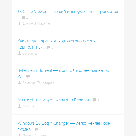
SVG File Viewer — лёгкий инструмент для просмотра
...
4
Алексей Михайлин
Как создать ярлык для диалогового окна
«Выполнить»...
6
oblominsk
ByteStream Torrent — простой торрент клиент для
Wi...
1
Ермахан Танатаров
Microsoft тестирует вкладки в Блокноте
1
ATARIG
Windows 10 Login Changer — легко меняем фон
экрана...
6
Дамир Аюпов