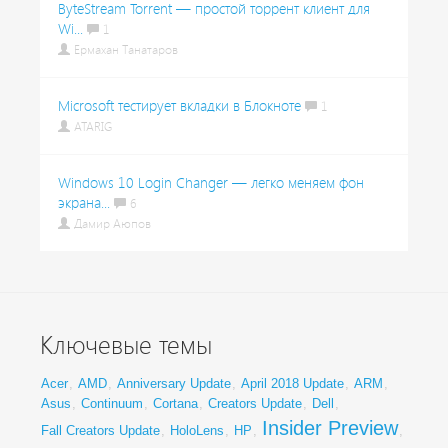
ByteStream Torrent — простой торрент клиент для
Wi...
1
Ермахан Танатаров
Microsoft тестирует вкладки в Блокноте
1
ATARIG
Windows 10 Login Changer — легко меняем фон
экрана...
6
Дамир Аюпов
Ключевые темы
Acer
,
AMD
,
Anniversary Update
,
April 2018 Update
,
ARM
,
Asus
,
Continuum
,
Cortana
,
Creators Update
,
Dell
,
Insider Preview
Fall Creators Update
,
HoloLens
,
HP
,
,