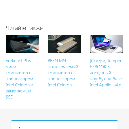
Читайте также
Vorke V1 Plus —
BBEN MN1 —
[Скидки] Jumper
мини-
подключаемый
EZBOOK 3 —
компьютер с
компьютер с
доступный
процессором
процессором
ноутбук на базе
Intel Celeron и
Intel Celeron
Intel Apollo Lake
заменяемым
SSD