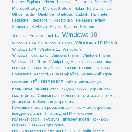
Lumia
Microsoft
Internet Explorer
,
Kinect
,
Lenovo
,
LG
,
,
,
Microsoft Edge
Microsoft Store
,
,
Nokia
,
Nvidia
,
Office
,
Office Insider
,
OneDrive
,
OneNote
,
Outlook
,
Rainmeter
,
Redstone
,
Redstone 4
,
Redstone 5
,
Release Preview
,
Surface
Samsung
,
SkyDrive
,
Skype
,
Spartan
,
,
Windows 10
Technical Preview
,
Toshiba
,
,
Windows 10 Mobile
Windows 10 ARM
,
Windows 10 IoT
,
,
Windows 10 X
,
Windows 11
,
Windows 9
,
Windows Holographic
,
Windows Insider
,
Windows Phone
,
Xbox
Windows RT
,
,
XWidget
,
администрирование
,
видео
,
восстановление
,
драйверы
,
иконки
,
концепт
,
курсоры
,
настройка интерфейса
моноблоки
,
,
начальный экран
,
обновление
обои
ноутбуки
,
,
,
оптимизация
,
планшеты
скриншоты
,
рабочий стол
,
скидки
,
скины
,
,
смартфоны
темы
,
Смешанная реальность
,
статистика
,
,
установка
,
мобильные устройства
,
Полезные статьи и рекомендации
,
носимые устройства
,
всё для офиса и IT
,
игры для ПК и консолей
,
полезный софт
,
IT-услуги
,
интернет и сети
,
финансы
,
гаджеты и техника для дома
,
игры и приложения для мобильных
,
онлайн-сервисы
,