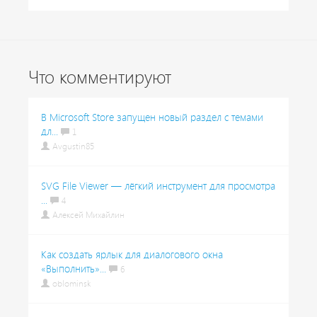
Что комментируют
В Microsoft Store запущен новый раздел с темами
дл...
1
Avgustin85
SVG File Viewer — лёгкий инструмент для просмотра
...
4
Алексей Михайлин
Как создать ярлык для диалогового окна
«Выполнить»...
6
oblominsk