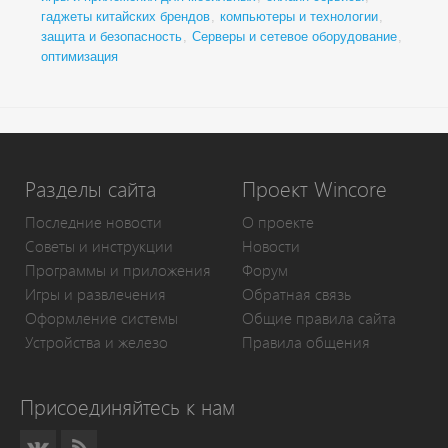
гаджеты китайских брендов
,
компьютеры и технологии
,
защита и безопасность
,
Серверы и сетевое оборудование
,
оптимизация
Разделы сайта
Проект Wincore
Последние новости
О проекте
Советы и инструкции
Новости
Программы и приложения
Форум
Игры и развлечения
Обратная связь
Оформление системы
Общие правила сайта
Устройства и железо
Правила общения
Присоединяйтесь к нам