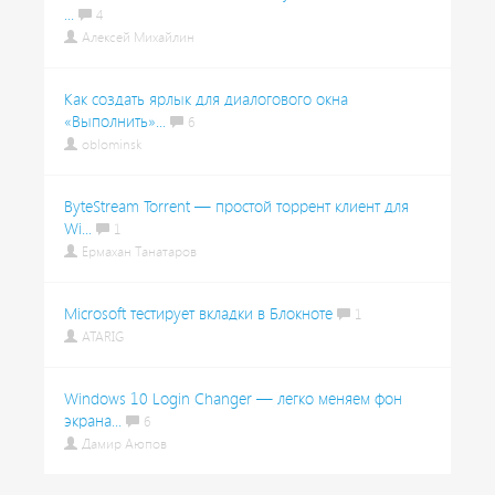
...
4
Алексей Михайлин
Как создать ярлык для диалогового окна
«Выполнить»...
6
oblominsk
ByteStream Torrent — простой торрент клиент для
Wi...
1
Ермахан Танатаров
Microsoft тестирует вкладки в Блокноте
1
ATARIG
Windows 10 Login Changer — легко меняем фон
экрана...
6
Дамир Аюпов