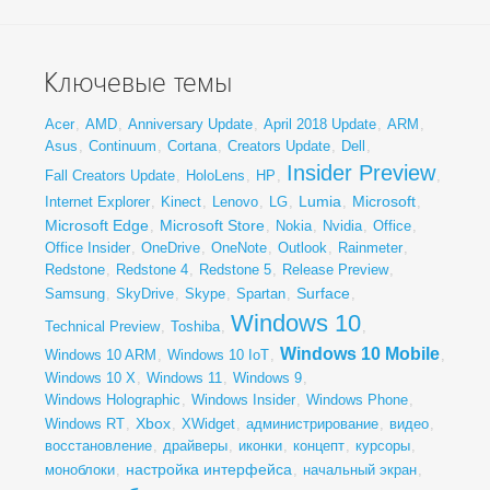
Ключевые темы
Acer
,
AMD
,
Anniversary Update
,
April 2018 Update
,
ARM
,
Asus
,
Continuum
,
Cortana
,
Creators Update
,
Dell
,
Insider Preview
Fall Creators Update
,
HoloLens
,
HP
,
,
Lumia
Microsoft
Internet Explorer
,
Kinect
,
Lenovo
,
LG
,
,
,
Microsoft Edge
Microsoft Store
,
,
Nokia
,
Nvidia
,
Office
,
Office Insider
,
OneDrive
,
OneNote
,
Outlook
,
Rainmeter
,
Redstone
,
Redstone 4
,
Redstone 5
,
Release Preview
,
Surface
Samsung
,
SkyDrive
,
Skype
,
Spartan
,
,
Windows 10
Technical Preview
,
Toshiba
,
,
Windows 10 Mobile
Windows 10 ARM
,
Windows 10 IoT
,
,
Windows 10 X
,
Windows 11
,
Windows 9
,
Windows Holographic
,
Windows Insider
,
Windows Phone
,
Xbox
Windows RT
,
,
XWidget
,
администрирование
,
видео
,
восстановление
,
драйверы
,
иконки
,
концепт
,
курсоры
,
настройка интерфейса
моноблоки
,
,
начальный экран
,