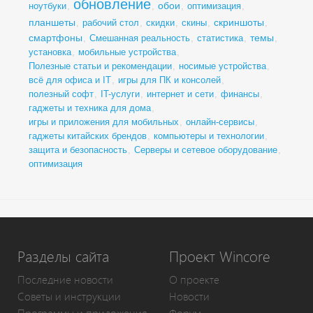
обновление
обои
ноутбуки
,
,
,
оптимизация
,
планшеты
скриншоты
,
рабочий стол
,
скидки
,
скины
,
,
смартфоны
темы
,
Смешанная реальность
,
статистика
,
,
установка
,
мобильные устройства
,
Полезные статьи и рекомендации
,
носимые устройства
,
всё для офиса и IT
,
игры для ПК и консолей
,
полезный софт
,
IT-услуги
,
интернет и сети
,
финансы
,
гаджеты и техника для дома
,
игры и приложения для мобильных
,
онлайн-сервисы
,
гаджеты китайских брендов
,
компьютеры и технологии
,
защита и безопасность
,
Серверы и сетевое оборудование
,
оптимизация
Разделы сайта
Проект Wincore
Последние новости
О проекте
Советы и инструкции
Новости