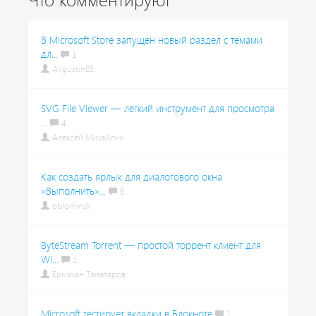
Что комментируют
В Microsoft Store запущен новый раздел с темами
дл...
1
Avgustin85
SVG File Viewer — лёгкий инструмент для просмотра
...
4
Алексей Михайлин
Как создать ярлык для диалогового окна
«Выполнить»...
6
oblominsk
ByteStream Torrent — простой торрент клиент для
Wi...
1
Ермахан Танатаров
Microsoft тестирует вкладки в Блокноте
1