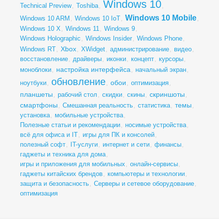
Windows 10
Technical Preview
,
Toshiba
,
,
Windows 10 Mobile
Windows 10 ARM
,
Windows 10 IoT
,
,
Windows 10 X
,
Windows 11
,
Windows 9
,
Windows Holographic
,
Windows Insider
,
Windows Phone
,
Xbox
Windows RT
,
,
XWidget
,
администрирование
,
видео
,
восстановление
,
драйверы
,
иконки
,
концепт
,
курсоры
,
настройка интерфейса
моноблоки
,
,
начальный экран
,
обновление
обои
ноутбуки
,
,
,
оптимизация
,
планшеты
скриншоты
,
рабочий стол
,
скидки
,
скины
,
,
смартфоны
темы
,
Смешанная реальность
,
статистика
,
,
установка
,
мобильные устройства
,
Полезные статьи и рекомендации
,
носимые устройства
,
всё для офиса и IT
,
игры для ПК и консолей
,
полезный софт
,
IT-услуги
,
интернет и сети
,
финансы
,
гаджеты и техника для дома
,
игры и приложения для мобильных
,
онлайн-сервисы
,
гаджеты китайских брендов
,
компьютеры и технологии
,
защита и безопасность
,
Серверы и сетевое оборудование
,
оптимизация