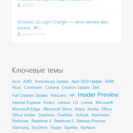
ATARIG
Windows 10 Login Changer — легко меняем фон
экрана...
6
Дамир Аюпов
Ключевые темы
Acer
,
AMD
,
Anniversary Update
,
April 2018 Update
,
ARM
,
Asus
,
Continuum
,
Cortana
,
Creators Update
,
Dell
,
Insider Preview
Fall Creators Update
,
HoloLens
,
HP
,
,
Lumia
Microsoft
Internet Explorer
,
Kinect
,
Lenovo
,
LG
,
,
,
Microsoft Edge
Microsoft Store
,
,
Nokia
,
Nvidia
,
Office
,
Office Insider
,
OneDrive
,
OneNote
,
Outlook
,
Rainmeter
,
Redstone
,
Redstone 4
,
Redstone 5
,
Release Preview
,
Surface
Samsung
,
SkyDrive
,
Skype
,
Spartan
,
,