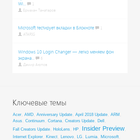
Wi...
1
Ермахан Танатаров
Microsoft тестирует вкладки в Блокноте
1
ATARIG
Windows 10 Login Changer — легко меняем фон
экрана...
6
Дамир Аюпов
Ключевые темы
Acer
,
AMD
,
Anniversary Update
,
April 2018 Update
,
ARM
,
Asus
,
Continuum
,
Cortana
,
Creators Update
,
Dell
,
Insider Preview
Fall Creators Update
,
HoloLens
,
HP
,
,
Lumia
Microsoft
Internet Explorer
,
Kinect
,
Lenovo
,
LG
,
,
,