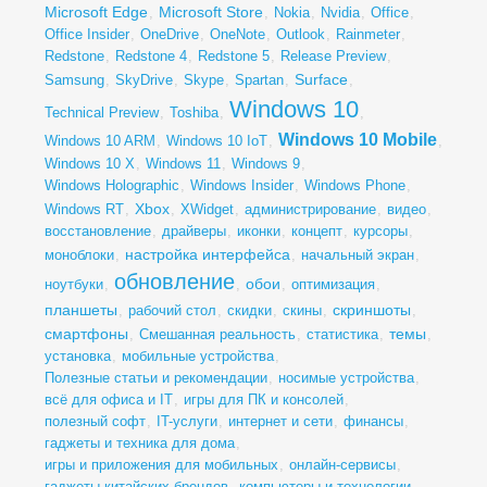
Microsoft Edge
Microsoft Store
,
,
Nokia
,
Nvidia
,
Office
,
Office Insider
,
OneDrive
,
OneNote
,
Outlook
,
Rainmeter
,
Redstone
,
Redstone 4
,
Redstone 5
,
Release Preview
,
Surface
Samsung
,
SkyDrive
,
Skype
,
Spartan
,
,
Windows 10
Technical Preview
,
Toshiba
,
,
Windows 10 Mobile
Windows 10 ARM
,
Windows 10 IoT
,
,
Windows 10 X
,
Windows 11
,
Windows 9
,
Windows Holographic
,
Windows Insider
,
Windows Phone
,
Xbox
Windows RT
,
,
XWidget
,
администрирование
,
видео
,
восстановление
,
драйверы
,
иконки
,
концепт
,
курсоры
,
настройка интерфейса
моноблоки
,
,
начальный экран
,
обновление
обои
ноутбуки
,
,
,
оптимизация
,
планшеты
скриншоты
,
рабочий стол
,
скидки
,
скины
,
,
смартфоны
темы
,
Смешанная реальность
,
статистика
,
,
установка
,
мобильные устройства
,
Полезные статьи и рекомендации
,
носимые устройства
,
всё для офиса и IT
,
игры для ПК и консолей
,
полезный софт
,
IT-услуги
,
интернет и сети
,
финансы
,
гаджеты и техника для дома
,
игры и приложения для мобильных
,
онлайн-сервисы
,
гаджеты китайских брендов
,
компьютеры и технологии
,