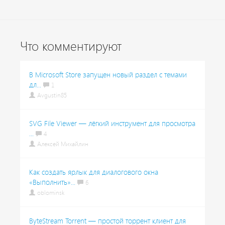
Что комментируют
В Microsoft Store запущен новый раздел с темами
дл...
1
Avgustin85
SVG File Viewer — лёгкий инструмент для просмотра
...
4
Алексей Михайлин
Как создать ярлык для диалогового окна
«Выполнить»...
6
oblominsk
ByteStream Torrent — простой торрент клиент для