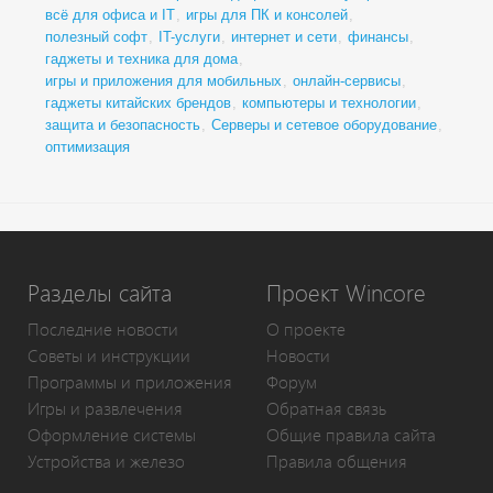
всё для офиса и IT
,
игры для ПК и консолей
,
полезный софт
,
IT-услуги
,
интернет и сети
,
финансы
,
гаджеты и техника для дома
,
игры и приложения для мобильных
,
онлайн-сервисы
,
гаджеты китайских брендов
,
компьютеры и технологии
,
защита и безопасность
,
Серверы и сетевое оборудование
,
оптимизация
Разделы сайта
Проект Wincore
Последние новости
О проекте
Советы и инструкции
Новости
Программы и приложения
Форум
Игры и развлечения
Обратная связь
Оформление системы
Общие правила сайта
Устройства и железо
Правила общения