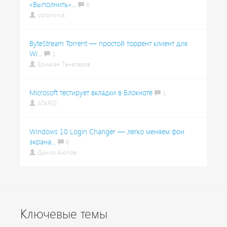
«Выполнить»...
6
oblominsk
ByteStream Torrent — простой торрент клиент для
Wi...
1
Ермахан Танатаров
Microsoft тестирует вкладки в Блокноте
1
ATARIG
Windows 10 Login Changer — легко меняем фон
экрана...
6
Дамир Аюпов
Ключевые темы