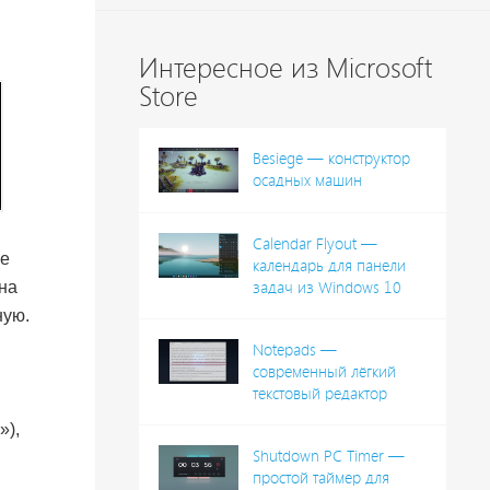
Интересное из Microsoft
Store
Besiege — конструктор
осадных машин
Calendar Flyout —
ле
календарь для панели
на
задач из Windows 10
ную.
Notepads —
современный лёгкий
текстовый редактор
»),
Shutdown PC Timer —
простой таймер для