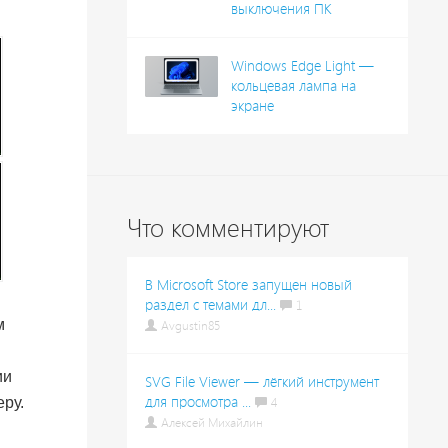
выключения ПК
Windows Edge Light —
кольцевая лампа на
экране
Что комментируют
В Microsoft Store запущен новый
раздел с темами дл...
1
м
Avgustin85
ии
SVG File Viewer — лёгкий инструмент
для просмотра ...
еру.
4
Алексей Михайлин