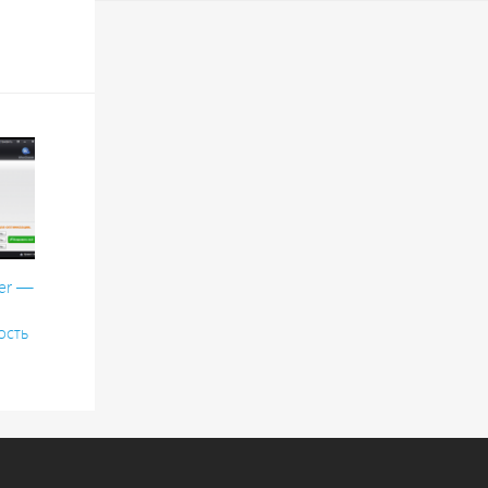
er —
ость