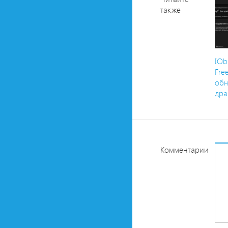
также
IOb
Fre
об
дра
Комментарии