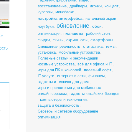
,
администрирование
,
видео
,
восстановление
,
драйверы
,
иконки
,
концепт
,
курсоры
,
моноблоки
,
настройка интерфейса
,
начальный экран
,
обновление
обои
ноутбуки
,
,
,
планшеты
оптимизация
,
,
рабочий стол
,
er —
скриншоты
смартфоны
скидки
,
скины
,
,
,
темы
Смешанная реальность
,
статистика
,
,
ость
установка
,
мобильные устройства
,
Полезные статьи и рекомендации
,
носимые устройства
,
всё для офиса и IT
,
игры для ПК и консолей
,
полезный софт
,
IT-услуги
,
интернет и сети
,
финансы
,
гаджеты и техника для дома
,
игры и приложения для мобильных
,
онлайн-сервисы
,
гаджеты китайских брендов
,
компьютеры и технологии
,
защита и безопасность
,
х
Серверы и сетевое оборудование
,
оптимизация