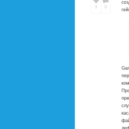
соз
3
0
гей
Gam
пер
ком
Про
пре
слу
кас
фай
деф