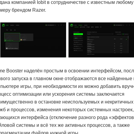
дана компанией Iobit в сотрудничестве с известным любому
меру брендом Razer.
e Booster наделён простым в освоении интерфейсом, пос
вого запуска в главном окне отображаются все найденные 
пьютере игры, при необходимости их можно добавить вруч
цесс оптимизации или ускорения системы заключается
имущественно в остановке неиспользуемых и некритичных
жб и процессов, изменения некоторых системных настроек,
ающихся интерфейса (отключение разного рода «эффектов
ловой системы и всё тех же активных процессов, а также
рагментации файлов нужной игры.