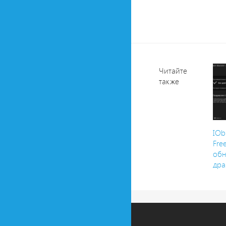
Читайте
также
IOb
Fre
об
дра