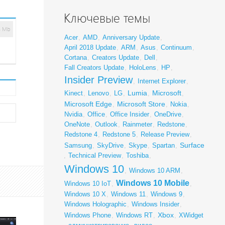
Ключевые темы
8 Mb
Acer
,
AMD
,
Anniversary Update
,
April 2018 Update
,
ARM
,
Asus
,
Continuum
,
Cortana
,
Creators Update
,
Dell
,
Fall Creators Update
,
HoloLens
,
HP
,
Insider Preview
,
Internet Explorer
,
Lumia
Microsoft
Kinect
,
Lenovo
,
LG
,
,
,
Microsoft Edge
Microsoft Store
,
,
Nokia
,
Nvidia
,
Office
,
Office Insider
,
OneDrive
,
OneNote
,
Outlook
,
Rainmeter
,
Redstone
,
Redstone 4
,
Redstone 5
,
Release Preview
,
Surface
Samsung
,
SkyDrive
,
Skype
,
Spartan
,
,
Technical Preview
,
Toshiba
,
Windows 10
,
Windows 10 ARM
,
Windows 10 Mobile
Windows 10 IoT
,
,
Windows 10 X
,
Windows 11
,
Windows 9
,
Windows Holographic
,
Windows Insider
,
Xbox
Windows Phone
,
Windows RT
,
,
XWidget