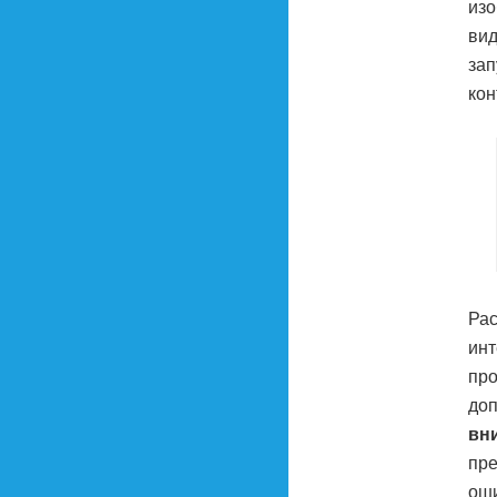
изо
вид
зап
кон
Рас
инт
про
доп
вн
пре
оши