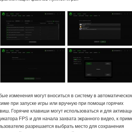
ые изменения могут вноситься в систему в автоматическо
име при запуске игры или вручную при помощи горячих
виш. Горячие клавиши могут использоваться и для активац
икатора FPS и для начала захвата экранного видео, к прим
ьзователю разрешается выбрать место для сохранения