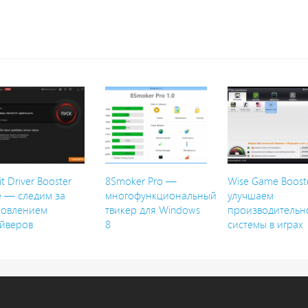
it Driver Booster
8Smoker Pro —
Wise Game Boost
e — следим за
многофункциональный
улучшаем
новлением
твикер для Windows
производительн
йверов
8
системы в играх