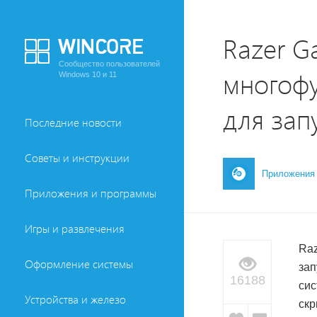
Razer G
Сообщество пользователей
многоф
Windows 10 и 11
для зап
Последние новости
Советы и инструкции
Приложения
Приложения и программы
Игры и развлечения
Raz
Оформление системы
зап
16188
сис
Устройства и железо
скр