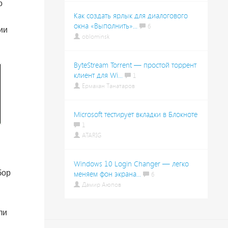
о
Как создать ярлык для диалогового
окна «Выполнить»...
6
ии
oblominsk
ByteStream Torrent — простой торрент
клиент для Wi...
1
Ермахан Танатаров
Microsoft тестирует вкладки в Блокноте
1
ATARIG
Windows 10 Login Changer — легко
бор
меняем фон экрана...
6
Дамир Аюпов
ли