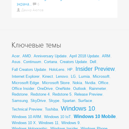
экрана...
6
Дамир Аюпов
Ключевые темы
Acer
,
AMD
,
Anniversary Update
,
April 2018 Update
,
ARM
,
Asus
,
Continuum
,
Cortana
,
Creators Update
,
Dell
,
Insider Preview
Fall Creators Update
,
HoloLens
,
HP
,
,
Lumia
Microsoft
Internet Explorer
,
Kinect
,
Lenovo
,
LG
,
,
,
Microsoft Edge
Microsoft Store
,
,
Nokia
,
Nvidia
,
Office
,
Office Insider
,
OneDrive
,
OneNote
,
Outlook
,
Rainmeter
,
Redstone
,
Redstone 4
,
Redstone 5
,
Release Preview
,
Surface
Samsung
,
SkyDrive
,
Skype
,
Spartan
,
,
Windows 10
Technical Preview
,
Toshiba
,
,
Windows 10 Mobile
Windows 10 ARM
,
Windows 10 IoT
,
,
Windows 10 X
,
Windows 11
,
Windows 9
,
Windows Holographic
,
Windows Insider
,
Windows Phone
,