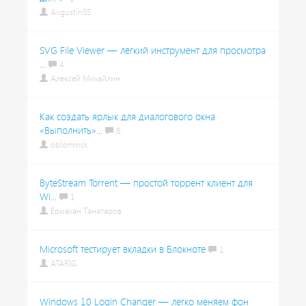
Avgustin85
SVG File Viewer — лёгкий инструмент для просмотра
...
4
Алексей Михайлин
Как создать ярлык для диалогового окна
«Выполнить»...
6
oblominsk
ByteStream Torrent — простой торрент клиент для
Wi...
1
Ермахан Танатаров
Microsoft тестирует вкладки в Блокноте
1
ATARIG
Windows 10 Login Changer — легко меняем фон