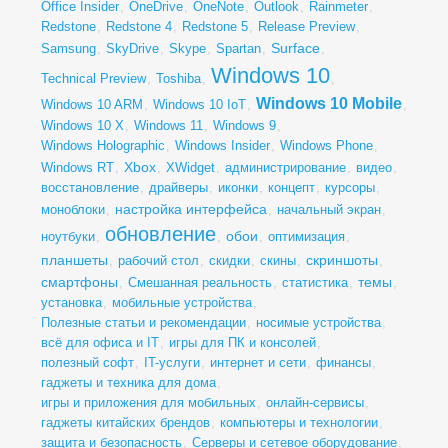
Office Insider
,
OneDrive
,
OneNote
,
Outlook
,
Rainmeter
,
Redstone
,
Redstone 4
,
Redstone 5
,
Release Preview
,
Surface
Samsung
,
SkyDrive
,
Skype
,
Spartan
,
,
Windows 10
Technical Preview
,
Toshiba
,
,
Windows 10 Mobile
Windows 10 ARM
,
Windows 10 IoT
,
,
Windows 10 X
,
Windows 11
,
Windows 9
,
Windows Holographic
,
Windows Insider
,
Windows Phone
,
Xbox
Windows RT
,
,
XWidget
,
администрирование
,
видео
,
восстановление
,
драйверы
,
иконки
,
концепт
,
курсоры
,
настройка интерфейса
моноблоки
,
,
начальный экран
,
обновление
обои
ноутбуки
,
,
,
оптимизация
,
планшеты
скриншоты
,
рабочий стол
,
скидки
,
скины
,
,
смартфоны
темы
,
Смешанная реальность
,
статистика
,
,
установка
,
мобильные устройства
,
Полезные статьи и рекомендации
,
носимые устройства
,
всё для офиса и IT
,
игры для ПК и консолей
,
полезный софт
,
IT-услуги
,
интернет и сети
,
финансы
,
гаджеты и техника для дома
,
игры и приложения для мобильных
,
онлайн-сервисы
,
гаджеты китайских брендов
,
компьютеры и технологии
,
защита и безопасность
,
Серверы и сетевое оборудование
,