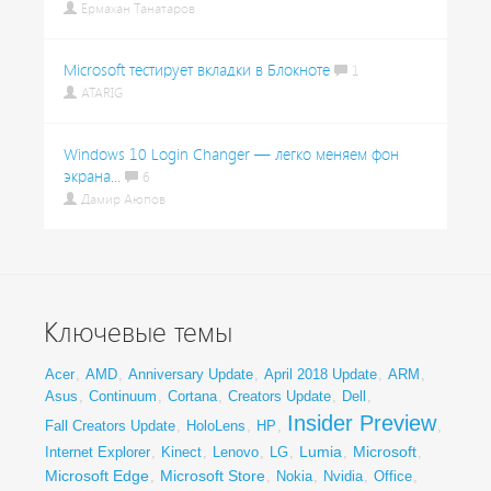
Ермахан Танатаров
Microsoft тестирует вкладки в Блокноте
1
ATARIG
Windows 10 Login Changer — легко меняем фон
экрана...
6
Дамир Аюпов
Ключевые темы
Acer
,
AMD
,
Anniversary Update
,
April 2018 Update
,
ARM
,
Asus
,
Continuum
,
Cortana
,
Creators Update
,
Dell
,
Insider Preview
Fall Creators Update
,
HoloLens
,
HP
,
,
Lumia
Microsoft
Internet Explorer
,
Kinect
,
Lenovo
,
LG
,
,
,
Microsoft Edge
Microsoft Store
,
,
Nokia
,
Nvidia
,
Office
,