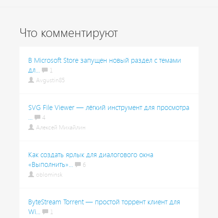
Что комментируют
В Microsoft Store запущен новый раздел с темами
дл...
1
Avgustin85
SVG File Viewer — лёгкий инструмент для просмотра
...
4
Алексей Михайлин
Как создать ярлык для диалогового окна
«Выполнить»...
6
oblominsk
ByteStream Torrent — простой торрент клиент для
Wi...
1