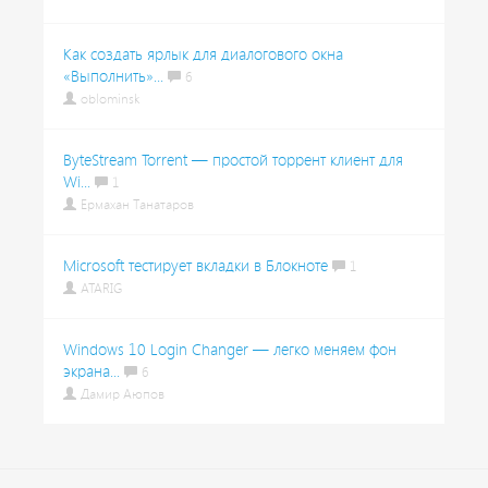
Как создать ярлык для диалогового окна
«Выполнить»...
6
oblominsk
ByteStream Torrent — простой торрент клиент для
Wi...
1
Ермахан Танатаров
Microsoft тестирует вкладки в Блокноте
1
ATARIG
Windows 10 Login Changer — легко меняем фон
экрана...
6
Дамир Аюпов