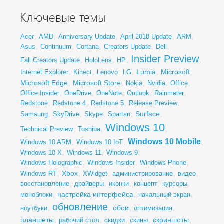
Ключевые темы
Acer
,
AMD
,
Anniversary Update
,
April 2018 Update
,
ARM
,
Asus
,
Continuum
,
Cortana
,
Creators Update
,
Dell
,
Insider Preview
Fall Creators Update
,
HoloLens
,
HP
,
,
Lumia
Microsoft
Internet Explorer
,
Kinect
,
Lenovo
,
LG
,
,
,
Microsoft Edge
Microsoft Store
,
,
Nokia
,
Nvidia
,
Office
,
Office Insider
,
OneDrive
,
OneNote
,
Outlook
,
Rainmeter
,
Redstone
,
Redstone 4
,
Redstone 5
,
Release Preview
,
Surface
Samsung
,
SkyDrive
,
Skype
,
Spartan
,
,
Windows 10
Technical Preview
,
Toshiba
,
,
Windows 10 Mobile
Windows 10 ARM
,
Windows 10 IoT
,
,
Windows 10 X
,
Windows 11
,
Windows 9
,
Windows Holographic
,
Windows Insider
,
Windows Phone
,
Xbox
Windows RT
,
,
XWidget
,
администрирование
,
видео
,
восстановление
,
драйверы
,
иконки
,
концепт
,
курсоры
,
настройка интерфейса
моноблоки
,
,
начальный экран
,
обновление
обои
ноутбуки
,
,
,
оптимизация
,
планшеты
скриншоты
,
рабочий стол
,
скидки
,
скины
,
,