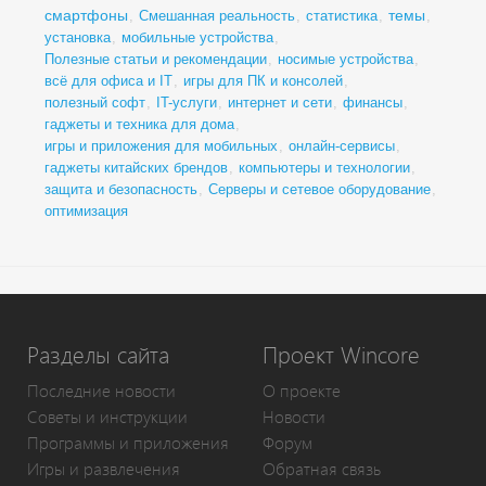
смартфоны
темы
,
Смешанная реальность
,
статистика
,
,
установка
,
мобильные устройства
,
Полезные статьи и рекомендации
,
носимые устройства
,
всё для офиса и IT
,
игры для ПК и консолей
,
полезный софт
,
IT-услуги
,
интернет и сети
,
финансы
,
гаджеты и техника для дома
,
игры и приложения для мобильных
,
онлайн-сервисы
,
гаджеты китайских брендов
,
компьютеры и технологии
,
защита и безопасность
,
Серверы и сетевое оборудование
,
оптимизация
Разделы сайта
Проект Wincore
Последние новости
О проекте
Советы и инструкции
Новости
Программы и приложения
Форум
Игры и развлечения
Обратная связь